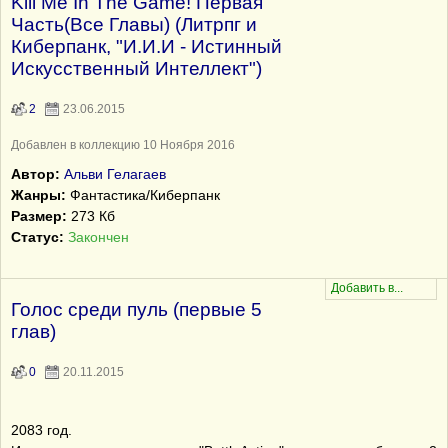
Kill Me In The Game! Первая
Часть(Все Главы) (Литрпг и
Киберпанк, "И.И.И - Истинный
Искусственный Интеллект")
2
23.06.2015
Добавлен в коллекцию 10 Ноября 2016
Автор:
Альви Гелагаев
Жанры:
Фантастика/Киберпанк
Размер:
273 Кб
Статус:
Закончен
Голос среди пуль (первые 5
глав)
0
20.11.2015
2083 год.