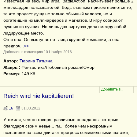
Известная на весь мир игра "BattleAction" насчитывает больше 2
миллиардов пользователей. Ведь главным призом является то,
за что продаст душу не только обычный человек, но и
богатейшие из миллиардеров и магнатов. В игру собирают
лучших из лучших. Но лишь два виртуоза делят между собой
лидирующее место.
Он и она. Он выступает от лица крупной компании, а она
предпоч
...
>>
Добавлен в коллекцию 10 Ноября 2016
Автор:
Тюрина Татьяна
Жанры:
Фантастика/Любовный роман/Юмор
Размер:
149 Кб
Reich wird nie kapitulieren!
16
31.03.2012
Утомили, честно говоря, различные попаданцы, которые
благодаря своим невье... гм... более чем нескромным
познаниям во всем двигают прогресс семимильными шагами,