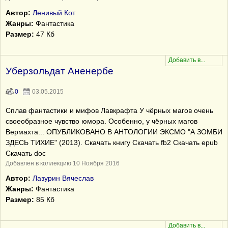
Автор:
Ленивый Кот
Жанры:
Фантастика
Размер:
47 Кб
Уберзольдат Аненербе
0
03.05.2015
Сплав фантастики и мифов Лавкрафта У чёрных магов очень
своеобразное чувство юмора. Особенно, у чёрных магов
Вермахта... ОПУБЛИКОВАНО В АНТОЛОГИИ ЭКСМО "А ЗОМБИ
ЗДЕСЬ ТИХИЕ" (2013). Скачать книгу Скачать fb2 Скачать epub
Скачать doc
Добавлен в коллекцию 10 Ноября 2016
Автор:
Лазурин Вячеслав
Жанры:
Фантастика
Размер:
85 Кб