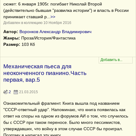
сюжет: 6 января 1905г. погибает Николай Второй
(действительно бывшая "развилка истории") и власть в России
принимает ставший р
...
>>
Добавлен в коллекцию 10 Ноября 2016
Автор:
Воронков Александр Владимирович
Жанры:
Проза/История/Фантастика
Размер:
103 Кб
Механическая пьеса для
неоконченного пианино.Часть
первая, вар.5
2
21.03.2015
Ознакомительный фрагмент. Книга вышла под названием
"СССР-ответный удар". Напоминаю, что книга появилась как
ответ на споры на одном из форумов АИ о том, что случилось
бы с СССР при таком переносе. Было много пессимистов,
утверждавших, что войну в этом случае СССР бы проиграл.
Поэтому я написал эту книгу.