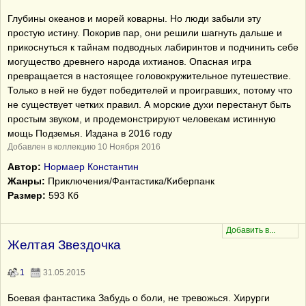
Глубины океанов и морей коварны. Но люди забыли эту
простую истину. Покорив пар, они решили шагнуть дальше и
прикоснуться к тайнам подводных лабиринтов и подчинить себе
могущество древнего народа ихтианов. Опасная игра
превращается в настоящее головокружительное путешествие.
Только в ней не будет победителей и проигравших, потому что
не существует четких правил. А морские духи перестанут быть
простым звуком, и продемонстрируют человекам истинную
мощь Подземья. Издана в 2016 году
Добавлен в коллекцию 10 Ноября 2016
Автор:
Нормаер Константин
Жанры:
Приключения/Фантастика/Киберпанк
Размер:
593 Кб
Желтая Звездочка
1
31.05.2015
Боевая фантастика Забудь о боли, не тревожься. Хирурги