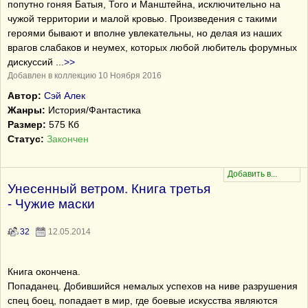
попутно гоняя Батыя, Того и Манштейна, исключительно на
чужой территории и малой кровью. Произведения с такими
героями бывают и вполне увлекательны, но делая из наших
врагов слабаков и неумех, которых любой любитель форумных
дискуссий
...
>>
Добавлен в коллекцию 10 Ноября 2016
Автор:
Сэй Алек
Жанры:
История/Фантастика
Размер:
575 Кб
Статус:
Закончен
Унесенный ветром. Книга третья
- Чужие маски
32
12.05.2014
Книга окончена.
Попаданец. Добившийся немалых успехов на ниве разрушения
спец боец, попадает в мир, где боевые искусства являются