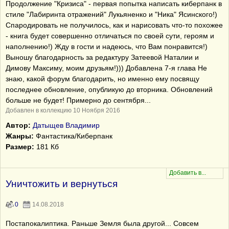
Продолжение "Кризиса" - первая попытка написать киберпанк в
стиле "Лабиринта отражений" Лукьяненко и "Ника" Ясинского!)
Спародировать не получилось, как и нарисовать что-то похожее
- книга будет совершенно отличаться по своей сути, героям и
наполнению!) Жду в гости и надеюсь, что Вам понравится!)
Выношу благодарность за редактуру Затеевой Наталии и
Димову Максиму, моим друзьям!))) Добавлена 7-я глава Не
знаю, какой форум благодарить, но именно ему посвящу
последнее обновление, опубликую до вторника. Обновлений
больше не будет! Примерно до сентября...
Добавлен в коллекцию 10 Ноября 2016
Автор:
Датыщев Владимир
Жанры:
Фантастика/Киберпанк
Размер:
181 Кб
Уничтожить и вернуться
0
14.08.2018
Постапокалиптика. Раньше Земля была другой... Совсем