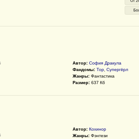
От 2
Бо
Автор:
София Дракула
6
Фандомы:
Тор
,
Супергёрл
Жанры:
Фантастика
Размер:
637 Кб
Автор:
Кохинор
6
Жанры:
Фэнтези