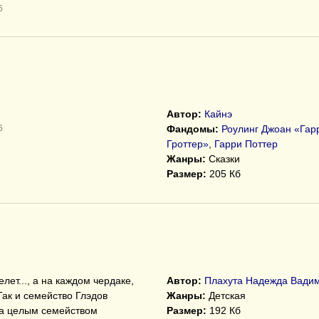
6
Автор:
Кайнэ
6
Фандомы:
Роулинг Джоан «Гар
Гроттер»
,
Гарри Поттер
Жанры:
Сказки
Размер:
205 Кб
лет..., а на каждом чердаке,
Автор:
Плахута Надежда Вадим
Так и семейство Глэдов
Жанры:
Детская
, а целым семейством
Размер:
192 Кб