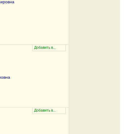
мировна
мовна