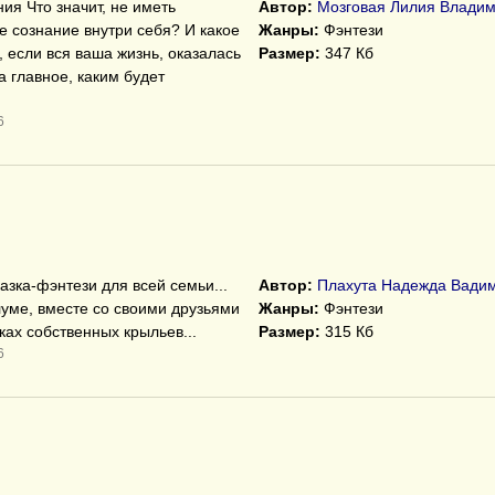
ия Что значит, не иметь
Автор:
Мозговая Лилия Влади
е сознание внутри себя? И какое
Жанры:
Фэнтези
 если вся ваша жизнь, оказалась
Размер:
347 Кб
 главное, каким будет
6
зка-фэнтези для всей семьи...
Автор:
Плахута Надежда Вади
луме, вместе со своими друзьями
Жанры:
Фэнтези
ках собственных крыльев...
Размер:
315 Кб
6