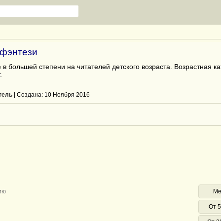
 фэнтези
в большей степени на читателей детского возраста. Возрастная к
.
тель
| Cоздана: 10 Ноября 2016
ию
Ме
От 5