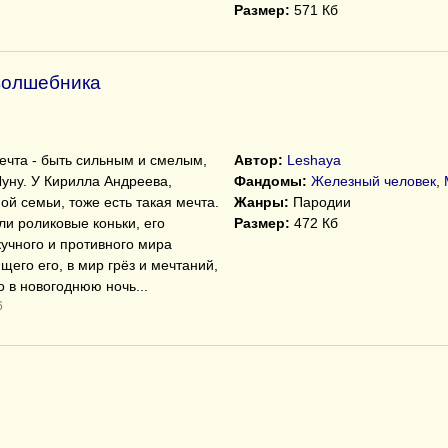
Размер:
571 Кб
волшебника
мечта - быть сильным и смелым,
Автор:
Leshaya
Луну. У Кирилла Андреева,
Фандомы:
Железный человек
,
й семьи, тоже есть такая мечта.
Жанры:
Пародии
ли роликовые коньки, его
Размер:
472 Кб
кучного и противного мира
его его, в мир грёз и мечтаний,
о в новогоднюю ночь...
6