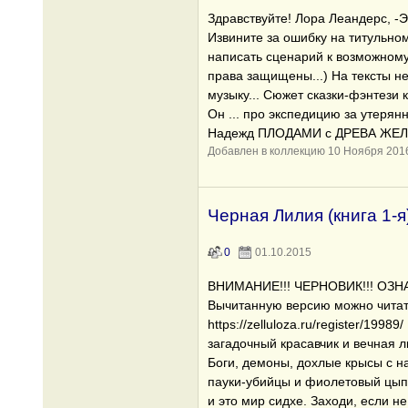
Здравствуйте! Лора Леандерс, -Эт
Извините за ошибку на титульно
написать сценарий к возможному
права защищены...) На тексты н
музыку... Сюжет сказки-фэнтези к
Он ... про экспедицию за утеря
Надежд ПЛОДАМИ с ДРЕВА ЖЕЛАН
Добавлен в коллекцию 10 Ноября 201
Черная Лилия (книга 1-я
0
01.10.2015
ВНИМАНИЕ!!! ЧЕРНОВИК!!! ОЗ
Вычитанную версию можно читать
https://zelluloza.ru/register/1998
загадочный красавчик и вечная лю
Боги, демоны, дохлые крысы с 
пауки-убийцы и фиолетовый цыпл
и это мир сидхе. Заходи, если н