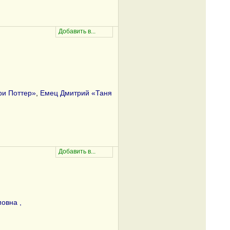
ри Поттер»
,
Емец Дмитрий «Таня
овна ,