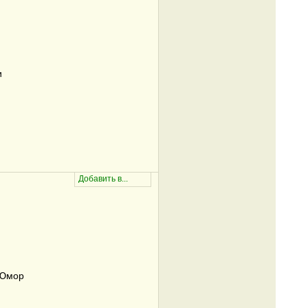
и
/Юмор