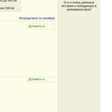
00 до 500 кб
О-о-о-очень длинные
истории о попаданцах и
лее 500 кб
реинкарнаторах!
Упорядочено по размеру