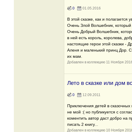
0
01.05.2016
В этой сказке, как и полагается 
Очень Злой Волшебник, который 
Очень Добрый Волшебник, котор
в ней есть король, королева, до
настоящие герои этой сказки - Д
Аленя и маленький принц Дор. С
их мам.
Добавлен в коллекцию 11 Ноября 201
Лето в сказке или дом 
0
12.09.2011
Приключения детей в сказочных 
не мой :( но публикуется с согла
коментить автор даст добро на п
писать 2 книгу...
Добавлен в коллекцию 10 Ноября 201