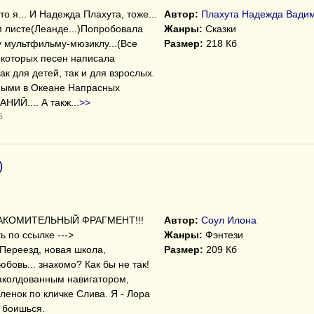
о я... И Надежда Плахута, тоже...
Автор:
Плахута Надежда Вадим
м листе(Леанде...)Попробовала
Жанры:
Сказки
 мультфильму-мюзиклу...(Все
Размер:
218 Кб
екоторых песен написала
ак для детей, так и для взрослых.
нными в Океане Напрасных
ИЙ.... А такж
...
>>
6
)
НАКОМИТЕЛЬНЫЙ ФРАГМЕНТ!!!
Автор:
Соул Илона
 по ссылке --->
Жанры:
Фэнтези
9/ Переезд, новая школа,
Размер:
209 Кб
бовь... знакомо? Как бы не так!
наколдованным навигатором,
енок по кличке Слива. Я - Лора
е боишься.