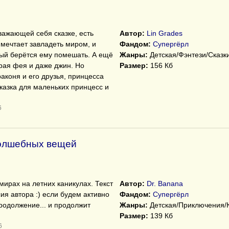
уважающей себя сказке, есть
Автор:
Lin Grades
мечтает завладеть миром, и
Фандом:
Супергёрл
ый берётся ему помешать. А ещё
Жанры:
Детская/Фэнтези/Сказк
брая фея и даже джин. Но
Размер:
156 Кб
раконя и его друзья, принцесса
казка для маленьких принцесс и
6
волшебных вещей
мирах на летних каникулах. Текст
Автор:
Dr. Banana
сия автора :) если будем активно
Фандом:
Супергёрл
родолжение... и продолжит
Жанры:
Детская/Приключения
Размер:
139 Кб
6