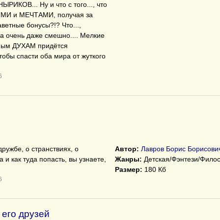
ОВ... Ну и что с того..., что
МИ и МЕЧТАМИ, получая за
етные бонусы?!? Что...,
а очень даже смешно.... Мелкие
вным ДУХАМ придётся
тобы спасти оба мира от жуткого
6
дружбе, о странствиях, о
Автор:
Лавров Борис Борисови
 и как туда попасть, вы узнаете,
Жанры:
Детская/Фэнтези/Фило
Размер:
180 Кб
6
 его друзей