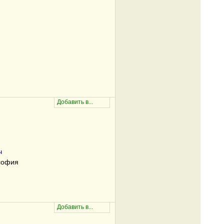
ч
софия