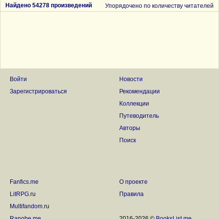
Найдено 54278 произведений
Упорядочено по количеству читателей
Войти
Новости
Зарегистрироваться
Рекомендации
Коллекции
Путеводитель
Авторы
Поиск
Fanfics.me
О проекте
LitRPG.ru
Правила
Multifandom.ru
Ranobe.me
2016-2026 ©
BooksList.me