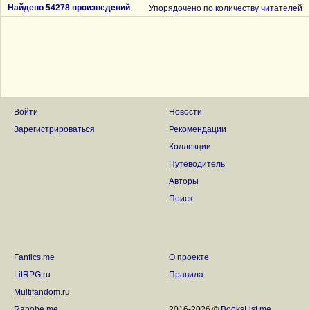
Найдено 54278 произведений
Упорядочено по количеству читателей
Войти
Новости
Зарегистрироваться
Рекомендации
Коллекции
Путеводитель
Авторы
Поиск
Fanfics.me
О проекте
LitRPG.ru
Правила
Multifandom.ru
Ranobe.me
2016-2026 ©
BooksList.me