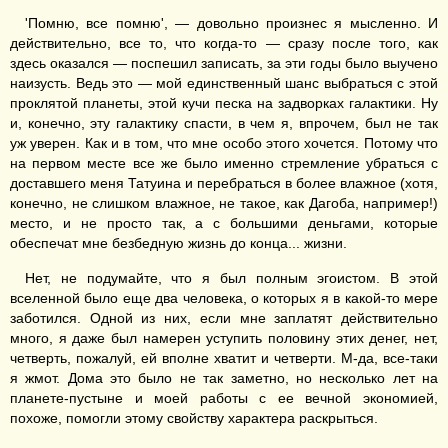
'Помню, все помню', — довольно произнес я мысленно. И
действительно, все то, что когда-то — сразу после того, как
здесь оказался — поспешил записать, за эти годы было выучено
наизусть. Ведь это — мой единственный шанс выбраться с этой
проклятой планеты, этой кучи песка на задворках галактики. Ну
и, конечно, эту галактику спасти, в чем я, впрочем, был не так
уж уверен. Как и в том, что мне особо этого хочется. Потому что
на первом месте все же было именно стремление убраться с
доставшего меня Татуина и перебраться в более влажное (хотя,
конечно, не слишком влажное, не такое, как Дагоба, например!)
место, и не просто так, а с большими деньгами, которые
обеспечат мне безбедную жизнь до конца... жизни.
Нет, не подумайте, что я был полным эгоистом. В этой
вселенной было еще два человека, о которых я в какой-то мере
заботился. Одной из них, если мне заплатят действительно
много, я даже был намерен уступить половину этих денег, нет,
четверть, пожалуй, ей вполне хватит и четверти. М-да, все-таки
я жмот. Дома это было не так заметно, но несколько лет на
планете-пустыне и моей работы с ее вечной экономией,
похоже, помогли этому свойству характера раскрыться.