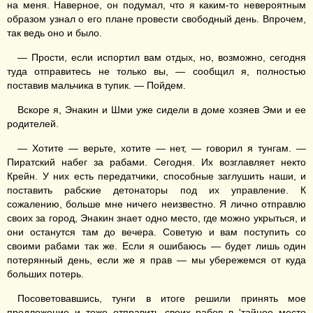
на меня. Наверное, он подумал, что я каким-то невероятным
образом узнал о его плане провести свободный день. Впрочем,
так ведь оно и было.
— Прости, если испортил вам отдых, но, возможно, сегодня
туда отправитесь не только вы, — сообщил я, полностью
поставив мальчика в тупик. — Пойдем.
Вскоре я, Энакин и Шми уже сидели в доме хозяев Эми и ее
родителей.
— Хотите — верьте, хотите — нет, — говорил я тунгам. —
Пиратский набег за рабами. Сегодня. Их возглавляет некто
Крейн. У них есть передатчики, способные заглушить наши, и
поставить рабские детонаторы под их управление. К
сожалению, больше мне ничего неизвестно. Я лично отправлю
своих за город, Энакин знает одно место, где можно укрыться, и
они останутся там до вечера. Советую и вам поступить со
своими рабами так же. Если я ошибаюсь — будет лишь один
потерянный день, если же я прав — мы убережемся от куда
больших потерь.
Посоветовавшись, тунги в итоге решили принять мое
предложение и тоже отправить своих рабов в 'тайное место