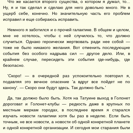
Что же касается второго существа, о котором я думал, то...
Ну, я и так сделал и сделаю для него довольно много. Не в
ущерб себе, конечно. Но значительную часть его проблем
исправил и еще собираюсь исправить.
Немного я заботился и о прочей галактике. В общем и целом,
мне не хотелось, чтобы с ней случилось то, что должно
случиться. Однако героически жертвовать ради нее собой —
тоже не было никакого желания. Вот отменить последующие
события без особого надрыва сил — другое дело. Или, в
крайнем случае, пересидеть эти события где-нибудь, где
безопасно.
'Скоро! — в очередной раз успокоительно повторил я,
подавляя это вечное опасение 'а вдруг все пойдет не по
канону'. — Скоро они будут здесь. Так должно быть.'
Да, так должно было быть. Хотя на Татуине выход в Голонет
дороговат и Голонет-клубы — редкость даже в крупных по
местным меркам городах, в последнее время я старался
изучать новости галактики хотя бы раз в неделю. Если быть
точным, не все новости, а новости об одной конкретной планете
и одной конкретной организации. И сегодня мои старания были