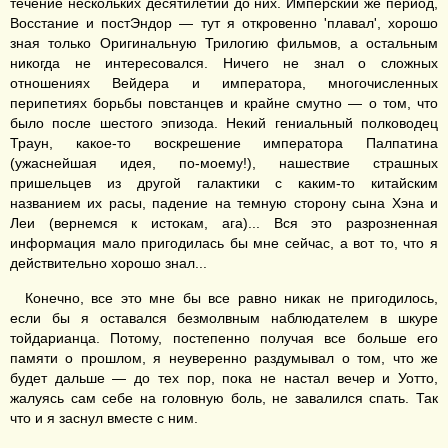
течение нескольких десятилетий до них. Имперский же период,
Восстание и постЭндор — тут я откровенно 'плавал', хорошо
зная только Оригинальную Трилогию фильмов, а остальным
никогда не интересовался. Ничего не знал о сложных
отношениях Вейдера и императора, многочисленных
перипетиях борьбы повстанцев и крайне смутно — о том, что
было после шестого эпизода. Некий гениальный полководец
Траун, какое-то воскрешение императора Палпатина
(ужаснейшая идея, по-моему!), нашествие страшных
пришельцев из другой галактики с каким-то китайским
названием их расы, падение на темную сторону сына Хэна и
Леи (вернемся к истокам, ага)... Вся это разрозненная
информация мало пригодилась бы мне сейчас, а вот то, что я
действительно хорошо знал...
Конечно, все это мне бы все равно никак не пригодилось,
если бы я оставался безмолвным наблюдателем в шкуре
тойдарианца. Потому, постепенно получая все больше его
памяти о прошлом, я неуверенно раздумывал о том, что же
будет дальше — до тех пор, пока не настал вечер и Уотто,
жалуясь сам себе на головную боль, не завалился спать. Так
что и я заснул вместе с ним.