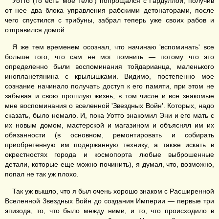
Уотто (то есть 'мое тело') попрощался с Гардуллой, получив
от нее два блока управления рабскими детонаторами, после
чего спустился с трибуны, забрал теперь уже своих рабов и
отправился домой.
Я же тем временем осознал, что начинаю 'вспоминать' все
больше того, что сам не мог помнить — потому что это
определенно были воспоминания тойдарианца, маленького
инопланетянина с крылышками. Видимо, постепенно мое
сознание начинало получать доступ к его памяти, при этом не
забывая и свою прошлую жизнь, в том числе и все знакомые
мне воспоминания о вселенной 'Звездных Войн'. Которых, надо
сказать, было немало. И, пока Уотто знакомил Эни и его мать с
их новым домом, мастерской и магазином и объяснял им их
обязанности (в основном, ремонтировать и собирать
приобретенную им подержанную технику, а также искать в
окрестностях города и космопорта любые выброшенные
детали, которые еще можно починить), я думал, что, возможно,
попал не так уж плохо.
Так уж вышло, что я был очень хорошо знаком с Расширенной
Вселенной Звездных Войн до создания Империи — первые три
эпизода, то, что было между ними, и то, что происходило в