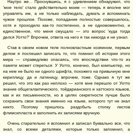
Наутро же... Проснувшись, я с удивлением обнаружил, что
'мое тело' стало действительно моим — теперь я вполне мог
управлять им, а не только наблюдать, думать и вспоминать
чужое прошлое. Похоже, попадание полностью совершилось,
хотя и проходило как-то постепенно, а не одномоментно, и
единственное, что меня смущало — это вопрос 'куда тогда
делся Уотто?' Впрочем, ответа на него я так никогда и не узнал.
Став в своем новом теле полновластным хозяином, первым
делом я поспешил записать то, что помнил об истории этого
мира — справедливо опасаясь, что впоследствии что-то из
памяти может стереться. У Уотто, конечно, был компьютер, но
на нем не было ни одного шрифта, похожего на привычную мне
кириллицу, да и латиницу, впрочем, тоже. Однако я тут же
решил, что это как раз неплохо — хотя мне перешло от Уотто
знание общегалактического, тойдарианского и хаттского языков,
как и их письменности, но в целях секретности лучше было
сохранить свои знания именно на языке, которого тут не знал
никто. Поэтому пришлось раздобыть стопку листов
флимсипласта и заполнить их записями вручную.
Очень старательно я вспомнил и записал буквально все, что
знал, со всеми деталями, которые только запомнил, а