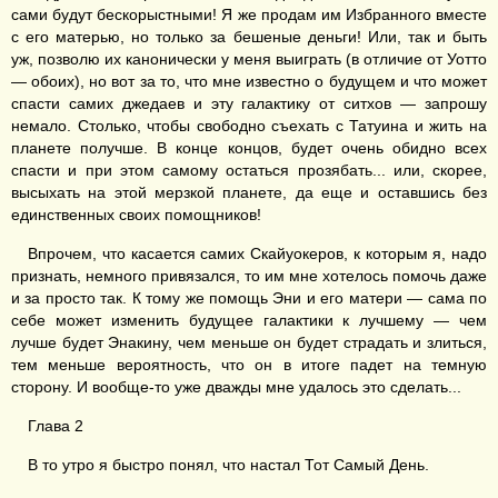
сами будут бескорыстными! Я же продам им Избранного вместе
с его матерью, но только за бешеные деньги! Или, так и быть
уж, позволю их канонически у меня выиграть (в отличие от Уотто
— обоих), но вот за то, что мне известно о будущем и что может
спасти самих джедаев и эту галактику от ситхов — запрошу
немало. Столько, чтобы свободно съехать с Татуина и жить на
планете получше. В конце концов, будет очень обидно всех
спасти и при этом самому остаться прозябать... или, скорее,
высыхать на этой мерзкой планете, да еще и оставшись без
единственных своих помощников!
Впрочем, что касается самих Скайуокеров, к которым я, надо
признать, немного привязался, то им мне хотелось помочь даже
и за просто так. К тому же помощь Эни и его матери — сама по
себе может изменить будущее галактики к лучшему — чем
лучше будет Энакину, чем меньше он будет страдать и злиться,
тем меньше вероятность, что он в итоге падет на темную
сторону. И вообще-то уже дважды мне удалось это сделать...
Глава 2
В то утро я быстро понял, что настал Тот Самый День.