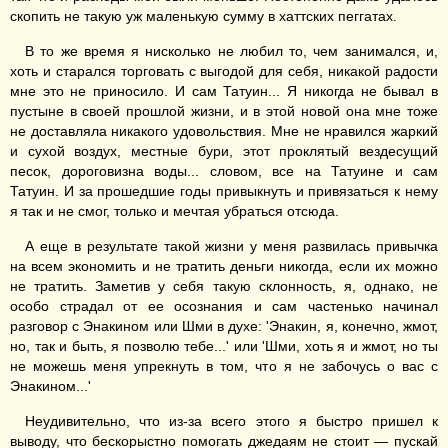
скопить не такую уж маленькую сумму в хаттских пеггатах.
В то же время я нисколько не любил то, чем занимался, и,
хоть и старался торговать с выгодой для себя, никакой радости
мне это не приносило. И сам Татуин... Я никогда не бывал в
пустыне в своей прошлой жизни, и в этой новой она мне тоже
не доставляла никакого удовольствия. Мне не нравился жаркий
и сухой воздух, местные бури, этот проклятый вездесущий
песок, дороговизна воды... словом, все на Татуине и сам
Татуин. И за прошедшие годы привыкнуть и привязаться к нему
я так и не смог, только и мечтая убраться отсюда.
А еще в результате такой жизни у меня развилась привычка
на всем экономить и не тратить деньги никогда, если их можно
не тратить. Заметив у себя такую склонность, я, однако, не
особо страдал от ее осознания и сам частенько начинал
разговор с Энакином или Шми в духе: 'Энакин, я, конечно, жмот,
но, так и быть, я позволю тебе...' или 'Шми, хоть я и жмот, но ты
не можешь меня упрекнуть в том, что я не забочусь о вас с
Энакином...'
Неудивительно, что из-за всего этого я быстро пришел к
выводу, что бескорыстно помогать джедаям не стоит — пускай