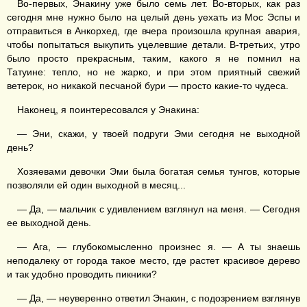
Во-первых, Энакину уже было семь лет. Во-вторых, как раз
сегодня мне нужно было на целый день уехать из Мос Эспы и
отправиться в Анкорхед, где вчера произошла крупная авария,
чтобы попытаться выкупить уцелевшие детали. В-третьих, утро
было просто прекрасным, таким, какого я не помнил на
Татуине: тепло, но не жарко, и при этом приятный свежий
ветерок, но никакой песчаной бури — просто какие-то чудеса.
Наконец, я поинтересовался у Энакина:
— Эни, скажи, у твоей подруги Эми сегодня не выходной
день?
Хозяевами девочки Эми была богатая семья тунгов, которые
позволяли ей один выходной в месяц...
— Да, — мальчик с удивлением взглянул на меня. — Сегодня
ее выходной день.
— Ага, — глубокомысленно произнес я. — А ты знаешь
неподалеку от города такое место, где растет красивое дерево
и так удобно проводить пикники?
— Да, — неуверенно ответил Энакин, с подозрением взглянув