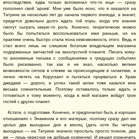
впоследствии, едва только вспоминал что-то еще — сразу
пополнял свой 'архив'. Мне уже было ясно, что я оказался на
Татуине за несколько лет до начала первого эпизода, а значит,
придется довольно долго ждать той поры, когда эти знания
смогут сыграть какую-то роль. Конечно, теоретически можно
было бы попытаться воспользоваться ими раньше, но на
практике очень быстро стала ясна невозможность этого. Ведь я
стал всего лишь не слишком богатым владельцем магазина
подержанных запчастей на захолустной планете. Писать кому-
то анонимные письма с сообщениями о грядущих событиях
было рискованно, так как я не знал, насколько велики
возможности ситхов в слежке за происходящим в галактике, а
лично лететь на Корускант и пытаться прорваться в Храм
джедаев — дорого, и успех такой затеи тоже казался мне
весьма сомнительным. Поэтому оставалось только ждать и
готовиться к тому моменту, когда в мой магазин войдут трое
гостей с других планет.
Кстати, о подготовке. Конечно, я предпочитал быть в хороших
отношениях с Энакином и его матерью, поэтому сразу дал им
целых два выходных дня в месяц (дать хотя бы четыре
выходных — на Татуине значило прослыть просто психом, два
же — лишь чересчур уж добрым хозяином). И решил ограничить