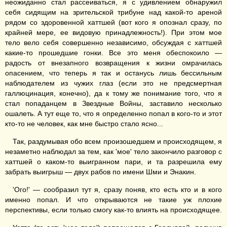
неожиданно стал рассеиваться, я с удивлением обнаружил
себя сидящим на зрительской трибуне над какой-то ареной
рядом со здоровенной хаттшей (вот кого я опознал сразу, по
крайней мере, ее видовую принадлежность!). При этом мое
тело вело себя совершенно независимо, обсуждая с хаттшей
какие-то прошедшие гонки. Все это меня обеспокоило —
радость от внезапного возвращения к жизни омрачилась
опасением, что теперь я так и останусь лишь бессильным
наблюдателем из чужих глаз (если это не предсмертная
галлюцинация, конечно), да к тому же понимание того, что я
стал попаданцем в Звездные Войны, заставило несколько
ошалеть. А тут еще то, что я определенно попал в кого-то и этот
кто-то не человек, как мне быстро стало ясно...
Так, раздумывая обо всем произошедшем и происходящем, я
незаметно наблюдал за тем, как 'мое' тело закончило разговор с
хаттшей о каком-то выигранном пари, и та разрешила ему
забрать выигрыш — двух рабов по имени Шми и Энакин.
'Ого!' — сообразил тут я, сразу поняв, кто есть кто и в кого
именно попал. И что открываются не такие уж плохие
перспективы, если только смогу как-то влиять на происходящее.