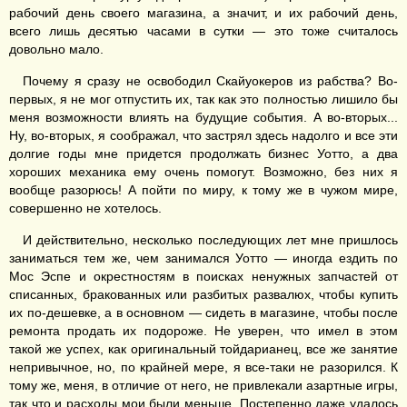
рабочий день своего магазина, а значит, и их рабочий день,
всего лишь десятью часами в сутки — это тоже считалось
довольно мало.
Почему я сразу не освободил Скайуокеров из рабства? Во-
первых, я не мог отпустить их, так как это полностью лишило бы
меня возможности влиять на будущие события. А во-вторых...
Ну, во-вторых, я соображал, что застрял здесь надолго и все эти
долгие годы мне придется продолжать бизнес Уотто, а два
хороших механика ему очень помогут. Возможно, без них я
вообще разорюсь! А пойти по миру, к тому же в чужом мире,
совершенно не хотелось.
И действительно, несколько последующих лет мне пришлось
заниматься тем же, чем занимался Уотто — иногда ездить по
Мос Эспе и окрестностям в поисках ненужных запчастей от
списанных, бракованных или разбитых развалюх, чтобы купить
их по-дешевке, а в основном — сидеть в магазине, чтобы после
ремонта продать их подороже. Не уверен, что имел в этом
такой же успех, как оригинальный тойдарианец, все же занятие
непривычное, но, по крайней мере, я все-таки не разорился. К
тому же, меня, в отличие от него, не привлекали азартные игры,
так что и расходы мои были меньше. Постепенно даже удалось