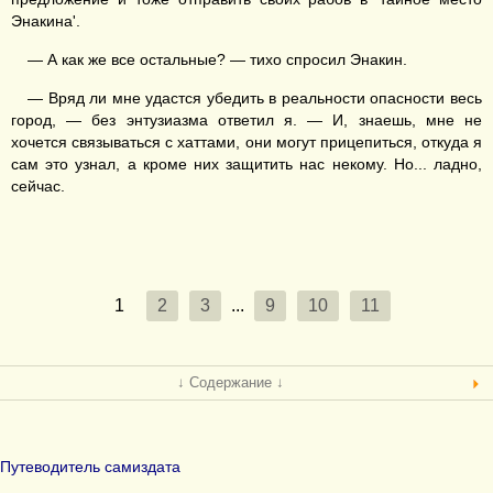
Энакина'.
— А как же все остальные? — тихо спросил Энакин.
— Вряд ли мне удастся убедить в реальности опасности весь
город, — без энтузиазма ответил я. — И, знаешь, мне не
хочется связываться с хаттами, они могут прицепиться, откуда я
сам это узнал, а кроме них защитить нас некому. Но... ладно,
сейчас.
1
2
3
...
9
10
11
↓ Содержание ↓
Путеводитель самиздата