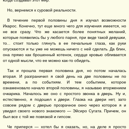
когда создавал этот мир.
Но, вернемся к суровой реальности.
В течение первой половины дня я изучал возможности
Икарос. Конечно, тут еще много чего для изучения имеется, но
не все сразу. Что же касается более понятных желаний,
которые появились бы у любого парня, при виде такой девушки,
то... стоит только глянуть в ее печальные глаза, как руки
опускаются и ты уже не можешь ничего с ней сделать. Да блин,
она прямо как брошенный котенок, сердце кровью обливается
от одной мысли, что ее можно как-то обидеть.
Так и прошла первая половина дня, но потом началась
вторая. И разграничил я свой день на две половины не по
времени, а по событиям. И тем событием, которое
ознаменовало начало второй половины, я называю вторжением
очкарика. Началось же оно с простого звонка в дверь. Ну и,
естественно, я подошел к двери. Глазка на двери нет, зато
совсем рядом с дверью прозрачное окно через которое я и
увидел своего нового знакомого — Эйсиро Сугата. Причем, он
был все с той же повязкой и гипсом.
Че приперся — хотел бы я сказать, но, на деле я просто