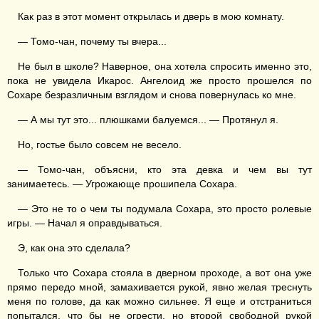
Как раз в этот момент открылась и дверь в мою комнату.
— Томо-чан, почему ты вчера...
Не был в школе? Наверное, она хотела спросить именно это,
пока не увидела Икарос. Ангелоид же просто прошелся по
Сохаре безразличным взглядом и снова повернулась ко мне.
— А мы тут это... плюшками балуемся... — Протянул я.
Но, гостье было совсем не весело.
— Томо-чан, объясни, кто эта девка и чем вы тут
занимаетесь. — Угрожающе прошипела Сохара.
— Это не то о чем ты подумала Сохара, это просто ролевые
игры. — Начал я оправдываться.
Э, как она это сделала?
Только что Сохара стояла в дверном проходе, а вот она уже
прямо передо мной, замахивается рукой, явно желая треснуть
меня по голове, да как можно сильнее. Я еще и отстраниться
попытался, что бы не огрести, но второй свободной рукой