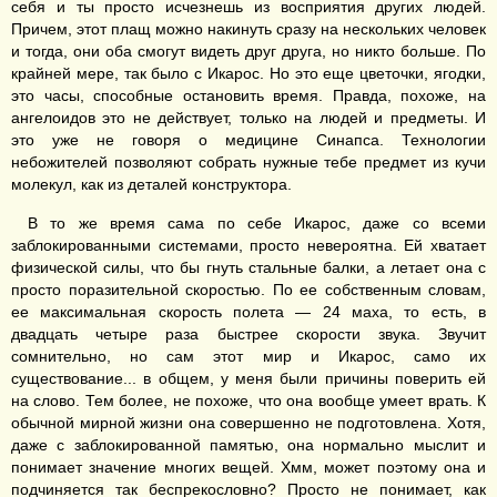
себя и ты просто исчезнешь из восприятия других людей.
Причем, этот плащ можно накинуть сразу на нескольких человек
и тогда, они оба смогут видеть друг друга, но никто больше. По
крайней мере, так было с Икарос. Но это еще цветочки, ягодки,
это часы, способные остановить время. Правда, похоже, на
ангелоидов это не действует, только на людей и предметы. И
это уже не говоря о медицине Синапса. Технологии
небожителей позволяют собрать нужные тебе предмет из кучи
молекул, как из деталей конструктора.
В то же время сама по себе Икарос, даже со всеми
заблокированными системами, просто невероятна. Ей хватает
физической силы, что бы гнуть стальные балки, а летает она с
просто поразительной скоростью. По ее собственным словам,
ее максимальная скорость полета — 24 маха, то есть, в
двадцать четыре раза быстрее скорости звука. Звучит
сомнительно, но сам этот мир и Икарос, само их
существование... в общем, у меня были причины поверить ей
на слово. Тем более, не похоже, что она вообще умеет врать. К
обычной мирной жизни она совершенно не подготовлена. Хотя,
даже с заблокированной памятью, она нормально мыслит и
понимает значение многих вещей. Хмм, может поэтому она и
подчиняется так беспрекословно? Просто не понимает, как