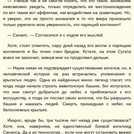
— Ученые так и не смогли понять, что это такое, аномалию
невозможно увидеть, только определить ее местонахождение
по вот таким вот эффектам, как воздействие на гравитацию. Но,
я уверен, это не просто аномалия и то что вчера произошло
только укрепило мою уверенность, это парящий континент!
— Синапс. — Согласился я с ходом его мыслей.
Хотя, стоит отметить, пару дней назад его вопли о парящем
континенте я бы точно счел бредом. Кстати, на этом Сугата
вовсе не закончил, кивнув мне он продолжил дальше.
— Наука никак не подтверждает существование ангелов, но, в
человеческой истории не раз встречались упоминания о
крылатых людях. Одна из найденных мною легенд гласит, что
когда люди начали строить вавилонскую башню, бог испугался,
что они смогут добраться до небес и приблизиться к его
могуществу, и тогда он послал своих ангелов, что бы разрушить
башню и наказать людей. Смерть пришедшая с небес на
белоснежных крыльях.
Икарос, вроде бы, три тысячи лет назад уже существовала?
Хотя, она, наверняка, не единственный боевой ангелоид
Синапса. Да и их технологии... если они могут остановить время