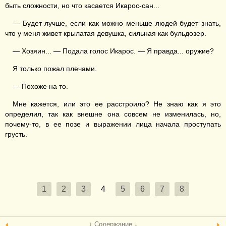
быть сложности, но что касается Икарос-сан...
— Будет лучше, если как можно меньше людей будет знать,
что у меня живет крылатая девушка, сильная как бульдозер.
— Хозяин... — Подала голос Икарос. — Я правда... оружие?
Я только пожал плечами.
— Похоже на то.
Мне кажется, или это ее расстроило? Не знаю как я это
определил, так как внешне она совсем не изменилась, но,
почему-то, в ее позе и выражении лица начала проступать
грусть.
1
2
3
4
5
6
7
8
↓ Содержание ↓