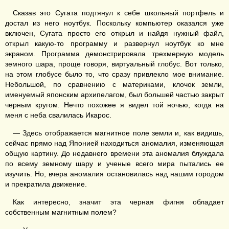
Сказав это Сугата подтянул к себе школьный портфель и
достал из него ноутбук. Поскольку компьютер оказался уже
включен, Сугата просто его открыл и найдя нужный файл,
открыл какую-то программу и развернул ноутбук ко мне
экраном. Программа демонстрировала трехмерную модель
земного шара, проще говоря, виртуальный глобус. Вот только,
на этом глобусе было то, что сразу привлекло мое внимание.
Небольшой, по сравнению с материками, клочок земли,
именуемый японским архипелагом, был большей частью закрыт
черным кругом. Нечто похожее я видел той ночью, когда на
меня с неба свалилась Икарос.
— Здесь отображается магнитное поле земли и, как видишь,
сейчас прямо над Японией находиться аномалия, изменяющая
общую картину. До недавнего времени эта аномалия блуждала
по всему земному шару и ученые всего мира пытались ее
изучить. Но, вчера аномалия остановилась над нашим городом
и прекратила движение.
Как интересно, значит эта черная фигня обладает
собственным магнитным полем?