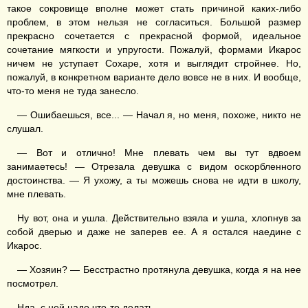
такое сокровище вполне может стать причиной каких-либо
проблем, в этом нельзя не согласиться. Большой размер
прекрасно сочетается с прекрасной формой, идеальное
сочетание мягкости и упругости. Пожалуй, формами Икарос
ничем не уступает Сохаре, хотя и выглядит стройнее. Но,
пожалуй, в конкретном варианте дело вовсе не в них. И вообще,
что-то меня не туда занесло.
— Ошибаешься, все... — Начал я, но меня, похоже, никто не
слушал.
— Вот и отлично! Мне плевать чем вы тут вдвоем
занимаетесь! — Отрезала девушка с видом оскорбленного
достоинства. — Я ухожу, а ты можешь снова не идти в школу,
мне плевать.
Ну вот, она и ушла. Действительно взяла и ушла, хлопнув за
собой дверью и даже не заперев ее. А я остался наедине с
Икарос.
— Хозяин? — Бесстрастно протянула девушка, когда я на нее
посмотрел.
Нда, с ней надо что-то делать.