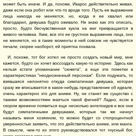
может быть иначе. И да, похоже, Икарос действительно живая,
даже если она робот или что-то вроде того. Пусть ее выражение
лица никогда не меняется, но, когда я ее хвалил или
благодарил, девушка будто оживало. Не знаю как это описать,
просто, будто бесчувственная кукла на миг превращается в
живого человека. Хмм, все это ее грустное выражение лица, оно
не меняется, но в такие моменты в ней совсем не чувствуется
печали, скорее наоборот, ей приятна похвала.
И, похоже, тот бог хотел не просто создать новый мир, мне
кажется, будто он хочет воссоздать какую-то историю. Здесь как
нельзя кстати упоминание "сюжета", а еще эти пометки в
характеристиках "неоднозначный персонаж". Если подумать, то
взявшаяся непонятно откуда симпатичная девушка, которая
сразу же вписывается в какое-нибудь представление об идеале,
очень характерно это для аниме. Ну, не станет же существо с
такими возможностями маяться такой фигней? Ладно, если в
скором времени появиться еще несколько ангелоидов и все они
будут симпатичными девушками, которые так же начнут
называть меня хозяином, то можно будет со стопроцентной
уверенностью заявить, что это действительно аниме, или манга.
В смысле, чем-то из этого руководствовался тот гнусный бог,