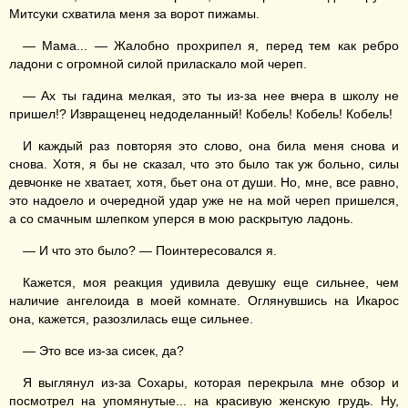
Митсуки схватила меня за ворот пижамы.
— Мама... — Жалобно прохрипел я, перед тем как ребро
ладони с огромной силой приласкало мой череп.
— Ах ты гадина мелкая, это ты из-за нее вчера в школу не
пришел!? Извращенец недоделанный! Кобель! Кобель! Кобель!
И каждый раз повторяя это слово, она била меня снова и
снова. Хотя, я бы не сказал, что это было так уж больно, силы
девчонке не хватает, хотя, бьет она от души. Но, мне, все равно,
это надоело и очередной удар уже не на мой череп пришелся,
а со смачным шлепком уперся в мою раскрытую ладонь.
— И что это было? — Поинтересовался я.
Кажется, моя реакция удивила девушку еще сильнее, чем
наличие ангелоида в моей комнате. Оглянувшись на Икарос
она, кажется, разозлилась еще сильнее.
— Это все из-за сисек, да?
Я выглянул из-за Сохары, которая перекрыла мне обзор и
посмотрел на упомянутые... на красивую женскую грудь. Ну,