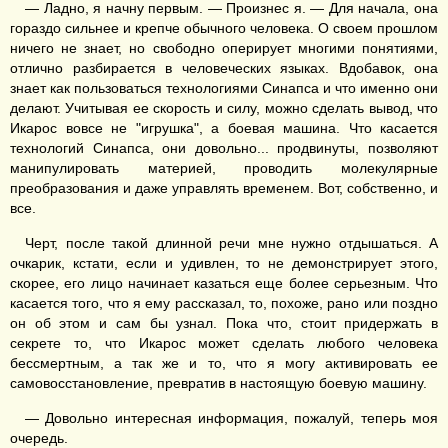
— Ладно, я начну первым. — Произнес я. — Для начала, она
гораздо сильнее и крепче обычного человека. О своем прошлом
ничего не знает, но свободно оперирует многими понятиями,
отлично разбирается в человеческих языках. Вдобавок, она
знает как пользоваться технологиями Синапса и что именно они
делают. Учитывая ее скорость и силу, можно сделать вывод, что
Икарос вовсе не "игрушка", а боевая машина. Что касается
технологий Синапса, они довольно... продвинуты, позволяют
манипулировать материей, проводить молекулярные
преобразования и даже управлять временем. Вот, собственно, и
все.
Черт, после такой длинной речи мне нужно отдышаться. А
очкарик, кстати, если и удивлен, то не демонстрирует этого,
скорее, его лицо начинает казаться еще более серьезным. Что
касается того, что я ему рассказал, то, похоже, рано или поздно
он об этом и сам бы узнал. Пока что, стоит придержать в
секрете то, что Икарос может сделать любого человека
бессмертным, а так же и то, что я могу активировать ее
самовосстановление, превратив в настоящую боевую машину.
— Довольно интересная информация, пожалуй, теперь моя
очередь.