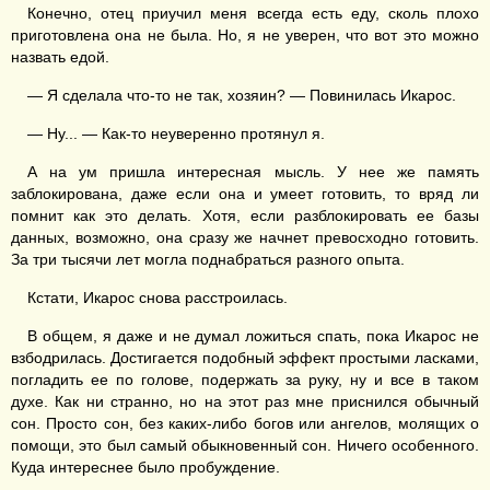
Конечно, отец приучил меня всегда есть еду, сколь плохо
приготовлена она не была. Но, я не уверен, что вот это можно
назвать едой.
— Я сделала что-то не так, хозяин? — Повинилась Икарос.
— Ну... — Как-то неуверенно протянул я.
А на ум пришла интересная мысль. У нее же память
заблокирована, даже если она и умеет готовить, то вряд ли
помнит как это делать. Хотя, если разблокировать ее базы
данных, возможно, она сразу же начнет превосходно готовить.
За три тысячи лет могла поднабраться разного опыта.
Кстати, Икарос снова расстроилась.
В общем, я даже и не думал ложиться спать, пока Икарос не
взбодрилась. Достигается подобный эффект простыми ласками,
погладить ее по голове, подержать за руку, ну и все в таком
духе. Как ни странно, но на этот раз мне приснился обычный
сон. Просто сон, без каких-либо богов или ангелов, молящих о
помощи, это был самый обыкновенный сон. Ничего особенного.
Куда интереснее было пробуждение.