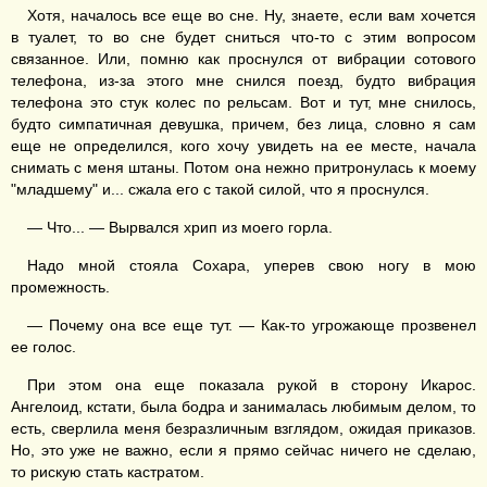
Хотя, началось все еще во сне. Ну, знаете, если вам хочется
в туалет, то во сне будет сниться что-то с этим вопросом
связанное. Или, помню как проснулся от вибрации сотового
телефона, из-за этого мне снился поезд, будто вибрация
телефона это стук колес по рельсам. Вот и тут, мне снилось,
будто симпатичная девушка, причем, без лица, словно я сам
еще не определился, кого хочу увидеть на ее месте, начала
снимать с меня штаны. Потом она нежно притронулась к моему
"младшему" и... сжала его с такой силой, что я проснулся.
— Что... — Вырвался хрип из моего горла.
Надо мной стояла Сохара, уперев свою ногу в мою
промежность.
— Почему она все еще тут. — Как-то угрожающе прозвенел
ее голос.
При этом она еще показала рукой в сторону Икарос.
Ангелоид, кстати, была бодра и занималась любимым делом, то
есть, сверлила меня безразличным взглядом, ожидая приказов.
Но, это уже не важно, если я прямо сейчас ничего не сделаю,
то рискую стать кастратом.