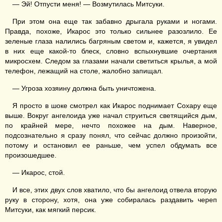
— Эй! Отпусти меня! — Возмутилась Митсуки.
При этом она еще так забавно дрыгала руками и ногами.
Правда, похоже, Икарос это только сильнее разозлило. Ее
зеленые глаза налились багряным светом и, кажется, я увидел
в них еще какой-то блеск, словно вспыхнувшие очертания
микросхем. Следом за глазами начали светиться крылья, а мой
телефон, лежащий на столе, жалобно запищал.
— Угроза хозяину должна быть уничтожена.
Я просто в шоке смотрел как Икарос поднимает Сохару еще
выше. Вокруг ангелоида уже начал струиться светящийся дым,
по крайней мере, нечто похожее на дым. Наверное,
подсознательно я сразу понял, что сейчас должно произойти,
потому и остановил ее раньше, чем успел обдумать все
произошедшее.
— Икарос, стой.
И все, этих двух слов хватило, что бы ангелоид отвела вторую
руку в сторону, хотя, она уже собиралась раздавить череп
Митсуки, как мягкий персик.