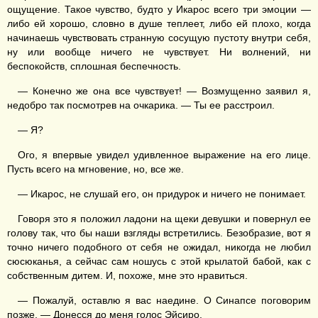
ощущение. Такое чувство, будто у Икарос всего три эмоции —
либо ей хорошо, словно в душе теплеет, либо ей плохо, когда
начинаешь чувствовать странную сосущую пустоту внутри себя,
ну или вообще ничего не чувствует. Ни волнений, ни
беспокойств, сплошная беспечность.
— Конечно же она все чувствует! — Возмущенно заявил я,
недобро так посмотрев на очкарика. — Ты ее расстроил.
— Я?
Ого, я впервые увидел удивленное выражение на его лице.
Пусть всего на мгновение, но, все же.
— Икарос, не слушай его, он придурок и ничего не понимает.
Говоря это я положил ладони на щеки девушки и повернул ее
голову так, что бы наши взгляды встретились. Безобразие, вот я
точно ничего подобного от себя не ожидал, никогда не любил
сюсюканья, а сейчас сам ношусь с этой крылатой бабой, как с
собственным дитем. И, похоже, мне это нравиться.
— Пожалуй, оставлю я вас наедине. О Синапсе поговорим
позже. — Донесся до меня голос Эйсиро.