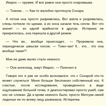
Икарос — оружие. И все равно она просто очаровашка.
— Томоки... — Как-то жалобно протянула Сохара.
А потом она просто разревелась. Вот взяла и разревелась,
слезы потекли по щекам, а из носа начали течь сопли. Вот что
значит — из одной крайности в другую. Истерика не
прекратилась, она перешла в другой режим.
— Что во... вообще происходит... — Проревела она,
периодически шмыгая носом. — Томо-чан! К... кто... кто она
вообще такая!?
Мне ее даже жалко стало немного.
— Она ангелоид, зовут Икарос. — Пояснил я.
Говоря это я уже не особо волновался, что с Сохарой что-то
может случиться. Меня больше беспокоил собственный нос. К
счастью, после исследования, проведенного в виде
ощупывание больной точки, я диагностировал просто ушиб, сам
нос не сломан. Да и крови немного было, просто Митсуки своей
ладонью ее по всему лицу размазала. Истеричка.