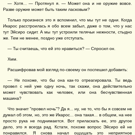
— Хотя... — Протянул я. — Может она и не оружие вовсе.
Разве оружие может быть таким ласковым?
Только произнеся это я вспомнил, что мы тут не одни. Когда
Икарос расстроилась я обо всем забыл, даже о том, что у нас
тут Эйсиро сидит. А мы тут устроили телячьи нежности, стыдно
же. Тем не менее, поздно уже отступать.
— Ты считаешь, что ей это нравиться? — Спросил он.
Хмм.
Расшифровав мой взгляд по-своему он поспешил добавить:
— Не похоже, что бы она как-то отреагировала. Ты ведь
провел с ней уже одну ночь, так скажи, она действительно
может чувствовать как человек, или она бесчувственная
машина?
Что значит "провел ночь"? Да я... ну, не то, что бы я совсем не
думал об этом, но, это же Икарос... она такая... в общем, на нее
просто рука не поднимается. Вот приласкать ее, это другое
дело, это я всегда рад. Кстати, похоже вопрос Эйсиро ей не
понравился. Я снова начал ощущать это неприятное