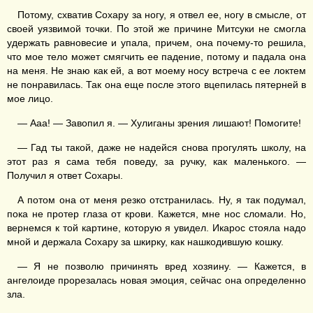
Потому, схватив Сохару за ногу, я отвел ее, ногу в смысле, от
своей уязвимой точки. По этой же причине Митсуки не смогла
удержать равновесие и упала, причем, она почему-то решила,
что мое тело может смягчить ее падение, потому и падала она
на меня. Не знаю как ей, а вот моему носу встреча с ее локтем
не понравилась. Так она еще после этого вцепилась пятерней в
мое лицо.
— Ааа! — Завопил я. — Хулиганы зрения лишают! Помогите!
— Гад ты такой, даже не надейся снова прогулять школу, на
этот раз я сама тебя поведу, за ручку, как маленького. —
Получил я ответ Сохары.
А потом она от меня резко отстранилась. Ну, я так подумал,
пока не протер глаза от крови. Кажется, мне нос сломали. Но,
вернемся к той картине, которую я увидел. Икарос стояла надо
мной и держала Сохару за шкирку, как нашкодившую кошку.
— Я не позволю причинять вред хозяину. — Кажется, в
ангелоиде прорезалась новая эмоция, сейчас она определенно
зла.