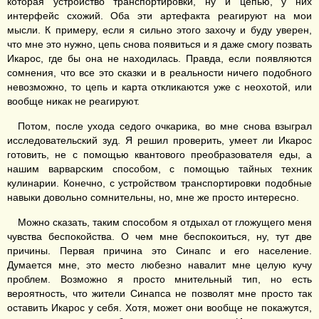
которая устройство транспортировки, ну и цепью, у них
интерфейс схожий. Оба эти артефакта реагируют на мои
мысли. К примеру, если я сильно этого захочу и буду уверен,
что мне это нужно, цепь снова появиться и я даже смогу позвать
Икарос, где бы она не находилась. Правда, если появляются
сомнения, что все это сказки и в реальности ничего подобного
невозможно, то цепь и карта откликаются уже с неохотой, или
вообще никак не реагируют.
Потом, после ухода седого очкарика, во мне снова взыграл
исследовательский зуд. Я решил проверить, умеет ли Икарос
готовить, не с помощью квантового преобразователя еды, а
нашим варварским способом, с помощью тайных техник
кулинарии. Конечно, с устройством транспортировки подобные
навыки довольно сомнительны, но, мне же просто интересно.
Можно сказать, таким способом я отдыхал от гложущего меня
чувства беспокойства. О чем мне беспокоиться, ну, тут две
причины. Первая причина это Синапс и его население.
Думается мне, это место любезно навалит мне целую кучу
проблем. Возможно я просто мнительный тип, но есть
вероятность, что жители Синапса не позволят мне просто так
оставить Икарос у себя. Хотя, может они вообще не покажутся,