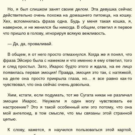
Но, я был слишком занят своим делом. Эта девушка сейчас
действительно очень похожа на домашнего питомца, на кошку.
Хех, вспомнилась фраза одна. Будь у меня такая кошка, я,
наверное, и не женился бы никогда. В общем, ответил я первое
что пришло в голову, игнорируя всякую вежливость.
— Да, да, проваливай.
В общем, я от него просто отмахнулся. Когда же я понял, что
фраза Эйсиро была с намеком и что именно я ему ответил, того
и след простыл. Зато, Икарос будто этого и ждала, на ее лицо
появилась первая эмоция! Правда, эмоция это так, с натяжкой,
на деле она просто прикрыла глаза, но... я все равно как-то
чувствовал, что она сейчас очень довольна.
Хмм, кстати, если подумать, тот же Сугата никак не различал
эмоции Икарос. Неужели я один могу чувствовать ее
настроение? Это я такой особенный или это потому, что она
мой ангелоид, в том смысле, что мы связаны этой странной
цепью.
К слову, кажется, я научился пользоваться этой картой,