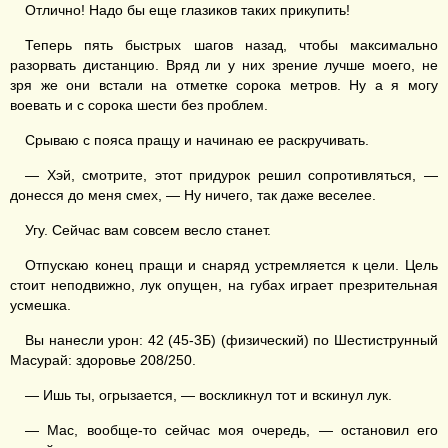
Отлично! Надо бы еще глазиков таких прикупить!
Теперь пять быстрых шагов назад, чтобы максимально
разорвать дистанцию. Вряд ли у них зрение лучше моего, не
зря же они встали на отметке сорока метров. Ну а я могу
воевать и с сорока шести без проблем.
Срываю с пояса пращу и начинаю ее раскручивать.
— Хэй, смотрите, этот придурок решил сопротивляться, —
донесся до меня смех, — Ну ничего, так даже веселее.
Угу. Сейчас вам совсем весло станет.
Отпускаю конец пращи и снаряд устремляется к цели. Цель
стоит неподвижно, лук опущен, на губах играет презрительная
усмешка.
Вы нанесли урон: 42 (45-3Б) (физический) по Шестиструнный
Масурай: здоровье 208/250.
— Ишь ты, огрызается, — воскликнул тот и вскинул лук.
— Мас, вообще-то сейчас моя очередь, — остановил его