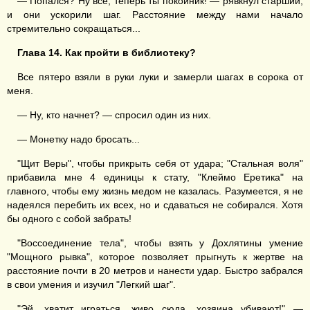
— Попался? Ну все, теперь ты покойник! — рявкнул старший,
и они ускорили шаг. Расстояние между нами начало
стремительно сокращаться...
Глава 14. Как пройти в библиотеку?
Все пятеро взяли в руки луки и замерли шагах в сорока от
меня.
— Ну, кто начнет? — спросил один из них.
— Монетку надо бросать...
"Щит Веры", чтобы прикрыть себя от удара; "Стальная воля"
прибавила мне 4 единицы к стату, "Клеймо Еретика" на
главного, чтобы ему жизнь медом не казалась. Разумеется, я не
надеялся перебить их всех, но и сдаваться не собирался. Хотя
бы одного с собой забрать!
"Воссоединение тела", чтобы взять у Дохлятины умение
"Мощного рывка", которое позволяет прыгнуть к жертве на
расстояние почти в 20 метров и нанести удар. Быстро забрался
в свои умения и изучил "Легкий шаг".
"Эй, хватит играться, живо сюда, хозяина убивают!" —