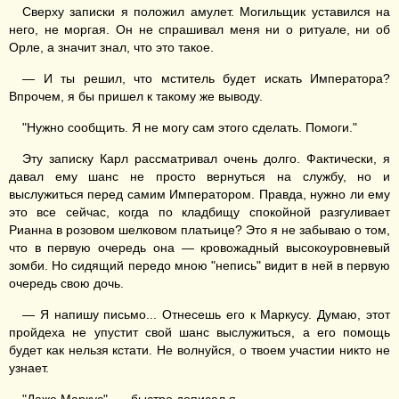
Сверху записки я положил амулет. Могильщик уставился на
него, не моргая. Он не спрашивал меня ни о ритуале, ни об
Орле, а значит знал, что это такое.
— И ты решил, что мститель будет искать Императора?
Впрочем, я бы пришел к такому же выводу.
"Нужно сообщить. Я не могу сам этого сделать. Помоги."
Эту записку Карл рассматривал очень долго. Фактически, я
давал ему шанс не просто вернуться на службу, но и
выслужиться перед самим Императором. Правда, нужно ли ему
это все сейчас, когда по кладбищу спокойной разгуливает
Рианна в розовом шелковом платьице? Это я не забываю о том,
что в первую очередь она — кровожадный высокоуровневый
зомби. Но сидящий передо мною "непись" видит в ней в первую
очередь свою дочь.
— Я напишу письмо... Отнесешь его к Маркусу. Думаю, этот
пройдеха не упустит свой шанс выслужиться, а его помощь
будет как нельзя кстати. Не волнуйся, о твоем участии никто не
узнает.