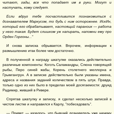
читают, гады, все что попадает им в руки. Могут и
настучать, кому следует.
Если вдруг тебе посчастливится познакомиться с
дознавателем Маркусом, то будь с ним осторожнее. ИскИн,
который его обрабатывает, настоящий параноик — работа
у него такая. Будет слишком уж напирать, напомни ему про
Орден Горгоны..."
И снова записка обрывается. Впрочем, информации к
размышлению итак более чем достаточно.
В полученной в награду шкатулке оказались действительно
различные компоненты: Коготь Саламандры, Слюна говорящей
рыбы, Перо синей жабы, Корень столетнего меллорна и
Грымгангрун. А в записке действительно были указаны имена,
адреса и названия заданий количеством в пять штук. Правда,
только одно из них было в пределах моей досягаемости: друид
Радимир, живший в Ривере.
Спрятав шкатулку и записку, я сделал несколько записей в
чистом листке и направился к Карлу, "побеседовать".
— Привет, — казалось, что бывший дознаватель уже ничему