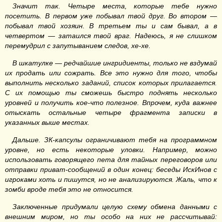
Значит так. Четыре места, которые тебе нужно
посетить. В первом уже побывал твой друг. Во втором —
побывал твой хозяин. В третьем ты и сам бывал, а в
четвертом — затаился твой враг. Надеюсь, я не слишком
перемудрил с запутыванием следов, хе-хе.
В шкатулке — редчайшие ингридиенты, только не вздумай
их продать или сожрать. Все это нужно для того, чтобы
выполнить несколько заданий, список которых прилагается.
С их помощью ты сможешь быстро поднять несколько
уровней и получить кое-что полезное. Впрочем, куда важнее
отыскать остальные четыре фрагмента записки в
указанных выше местах.
Дальше. ЗК-капсулы ограничивают тебя на программном
уровне, но есть некоторые уловки.
Например, можно
использовать говорящего пета для тайных переговоров или
отправки приват-сообщений в один конец: беседы ИскИнов с
игроками хоть и пишутся, но не анализируются. Жаль, что к
зомби вроде тебя это не относится.
Заключенные придумали целую схему обмена данными с
внешним миром, но ты особо на них не рассчитывай: