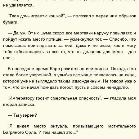
не удивляется.
"Твоя дочь играет с кошкой", — положил я перед ним обрывок
бумаги.
— Да уж. От их шума скоро все мертвяки наружу повылазят, и
пойдут искать место потише, — усмехнулся тот, — Спасибо, что
помогаешь приглядывать за ней. Даже и не знаю, как я могу
тебя отблагодарить за все то, что ты делаешь для меня... для
нас...
В последнее время Карл разительно изменился. Походка его
стала более уверенной, а улыбка все чаще появлялась на лице,
которое уже не выглядело таким изможденным. Не говоря уже о
том, что он начал покидать погост, пусть и совсем ненадолго.
"Императору грозит смертельная опасность", — гласила моя
вторая записка.
— Ты уверен?
"Я видел место ритуала, призывающего мстительного
Багряного Орла. И там нашел это..."