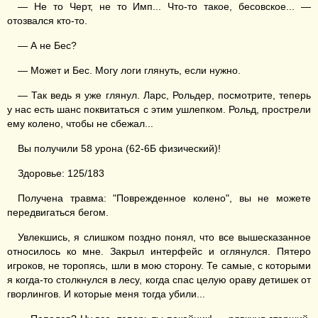
— Не то Черт, не то Имп... Что-то такое, бесовское... —
отозвался кто-то.
— А не Бес?
— Может и Бес. Могу логи глянуть, если нужно.
— Так ведь я уже глянул. Ларс, Рольдер, посмотрите, теперь
у нас есть шанс поквитаться с этим ушлепком. Рольд, прострели
ему колено, чтобы не сбежал...
Вы получили 58 урона (62-6Б физический)!
Здоровье: 125/183
Получена травма: "Поврежденное колено", вы не можете
передвигаться бегом.
Увлекшись, я слишком поздно понял, что все вышесказанное
относилось ко мне. Закрыл интерфейс и оглянулся. Пятеро
игроков, не торопясь, шли в мою сторону. Те самые, с которыми
я когда-то столкнулся в лесу, когда спас целую ораву детишек от
гворлингов. И которые меня тогда убили...