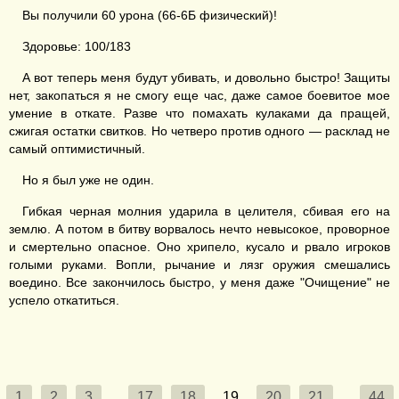
Вы получили 60 урона (66-6Б физический)!
Здоровье: 100/183
А вот теперь меня будут убивать, и довольно быстро! Защиты
нет, закопаться я не смогу еще час, даже самое боевитое мое
умение в откате. Разве что помахать кулаками да пращей,
сжигая остатки свитков. Но четверо против одного — расклад не
самый оптимистичный.
Но я был уже не один.
Гибкая черная молния ударила в целителя, сбивая его на
землю. А потом в битву ворвалось нечто невысокое, проворное
и смертельно опасное. Оно хрипело, кусало и рвало игроков
голыми руками. Вопли, рычание и лязг оружия смешались
воедино. Все закончилось быстро, у меня даже "Очищение" не
успело откатиться.
1
2
3
...
17
18
19
20
21
...
44