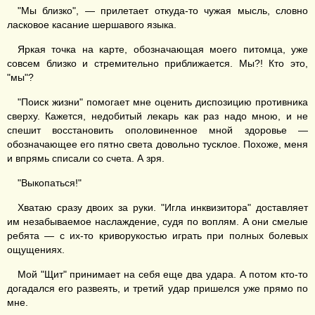
"Мы близко", — прилетает откуда-то чужая мысль, словно
ласковое касание шершавого языка.
Яркая точка на карте, обозначающая моего питомца, уже
совсем близко и стремительно приближается. Мы?! Кто это,
"мы"?
"Поиск жизни" помогает мне оценить диспозицию противника
сверху. Кажется, недобитый лекарь как раз надо мною, и не
спешит восстановить ополовиненное мной здоровье —
обозначающее его пятно света довольно тусклое. Похоже, меня
и впрямь списали со счета. А зря.
"Выкопаться!"
Хватаю сразу двоих за руки. "Игла инквизитора" доставляет
им незабываемое наслаждение, судя по воплям. А они смелые
ребята — с их-то криворукостью играть при полных болевых
ощущениях.
Мой "Щит" принимает на себя еще два удара. А потом кто-то
догадался его развеять, и третий удар пришелся уже прямо по
мне.