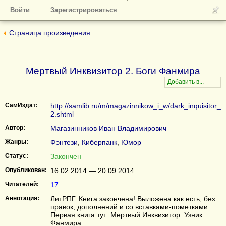
Войти
Зарегистрироваться
Страница произведения
Мертвый Инквизитор 2. Боги Фанмира
СамИздат:
http://samlib.ru/m/magazinnikow_i_w/dark_inquisitor_
2.shtml
Автор:
Магазинников Иван Владимирович
Жанры:
Фэнтези
,
Киберпанк
,
Юмор
Статус:
Закончен
Опубликован:
16.02.2014 — 20.09.2014
Читателей:
17
Аннотация:
ЛитРПГ. Книга закончена! Выложена как есть, без
правок, дополнений и со вставками-пометками.
Первая книга тут: Мертвый Инквизитор: Узник
Фанмира