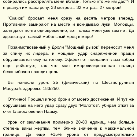
собирались расстрелять меня вблизи. Только кто же им даст? И
я рванул им навстречу. 38 метров... 32 метра... 27 метров!
"Скачок" бросает меня сразу на десять метров вперед.
Противники замирают на месте и вскидываю луки. Молодцы,
залп дают почти одновременно, вот только меня уже там нет. Да
здравствует самый мобильный жрец в мире!
Позаимствованный у Дохли "Мощный рывок" переносит меня
за спину их лидера, и мощный удар снаряженной пращи
обрушивается ему на голову. Эффект от поедания глаза кобры
еще действует, так что моя импровизированная палица
безошибочно находит цель.
Вы нанесли урон: 25 (физический) по Шестиструнный
Масурай: здоровье 183/250.
Отлично! Прошел игнор брони от моего достижения. И тут же
обрушиваю на него удар сразу двух "Молотов", убирая откат за
счет благословения Нааму.
Урон от заклинания примерно 20-80 единиц, чем больше
степень вины жертвы, тем ближе значение к максимальной
границе. Да еще +15% урона от предусмотрительно