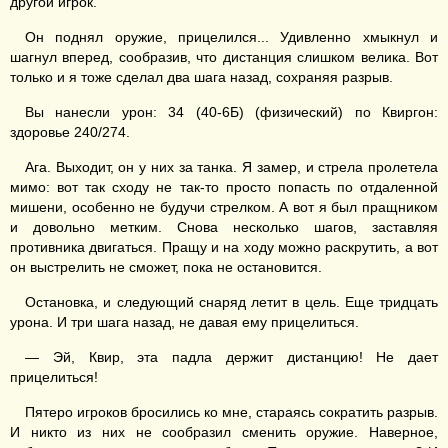
другой игрок.
Он поднял оружие, прицелился... Удивленно хмыкнул и
шагнул вперед, сообразив, что дистанция слишком велика. Вот
только и я тоже сделал два шага назад, сохраняя разрыв.
Вы нанесли урон: 34 (40-6Б) (физический) по Квиргон:
здоровье 240/274.
Ага. Выходит, он у них за танка. Я замер, и стрела пролетела
мимо: вот так сходу не так-то просто попасть по отдаленной
мишени, особенно не будучи стрелком. А вот я был пращником
и довольно метким. Снова несколько шагов, заставляя
противника двигаться. Пращу и на ходу можно раскрутить, а вот
он выстрелить не сможет, пока не остановится.
Остановка, и следующий снаряд летит в цель. Еще тридцать
урона. И три шага назад, не давая ему прицелиться.
— Эй, Квир, эта падла держит дистанцию! Не дает
прицелиться!
Пятеро игроков бросились ко мне, стараясь сократить разрыв.
И никто из них не сообразил сменить оружие. Наверное,