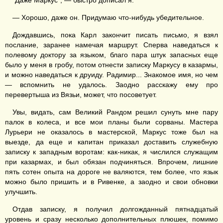
"Даже Маркус", — быстро дописал я.
— Хорошо, даже он. Придумаю что-нибудь убедительное.
Дождавшись, пока Карл закончит писать письмо, я взял
послание, заранее намечая маршрут. Сперва наведаться к
полевому доктору за языком, благо пара штук запасных еще
было у меня в гробу, потом отнести записку Маркусу в казармы,
и можно наведаться к друиду. Радимир... Знакомое имя, но чем
— вспомнить не удалось. Заодно расскажу ему про
перевертыша из Вязьи, может, что посоветует.
Увы, видать, сам Великий Рандом решил сунуть мне пару
палок в колеса, и все мои планы были сорваны. Мастера
Лурьери не оказалось в мастерской, Маркус тоже был на
выезде, да еще и капитан приказал доставить служебную
записку к западным воротам: как-никак, я числился служащим
при казармах, и был обязан подчиняться. Впрочем, лишние
пять сотен опыта на дороге не валяются, тем более, что язык
можно было пришить и в Ривенке, а заодно и свои обновки
улучшить.
Отдав записку, я получил долгожданный пятнадцатый
уровень и сразу несколько дополнительных плюшек, помимо