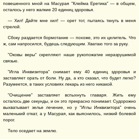
повешенного мной на Масурая "Клейма Еретика" — в общем,
осталось у него жалкие 20 единиц здоровья.
— Хил! Дайте мне хил! — орет тот, пытаясь ткнуть в меня
стрелой.
Сбоку раздается бормотание — похоже, это их целитель. Что
ж, сам напросился, будешь следующим. Хватаю того за руку.
"Оковы веры" скрепляют наше рукопожатие неразрушимой
связью.
"Игла Инквизитора" снимает ему 40 единиц здоровья и
заставляет орать от боли. Ну да, а кто сказал, что будет легко?
Разумеется, в таких условиях лекарь из него никакой.
"Очищение" заставляет вспыхнуть главаря. Жить ему
осталось две секунды, и он это прекрасно понимает. Судорожно
выхватывает зелье лечение, но у "Иглы Инквизитора" очень
маленький откат, а у Масурая, как выяснилось, низкий болевой
порог.
Тело оседает на землю.