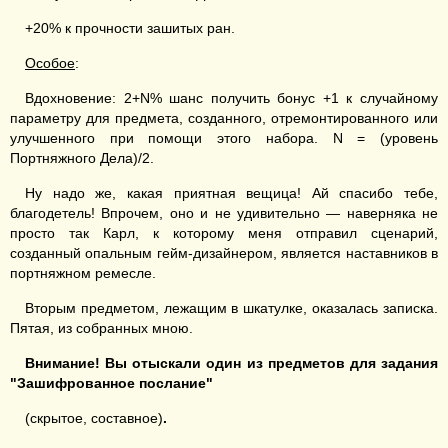
+20% к прочности зашитых ран.
Особое
:
Вдохновение: 2+N% шанс получить бонус +1 к случайному
параметру для предмета, созданного, отремонтированного или
улучшенного при помощи этого набора. N = (уровень
Портняжного Дела)/2.
Ну надо же, какая приятная вещица! Ай спасибо тебе,
благодетель! Впрочем, оно и не удивительно — наверняка не
просто так Карл, к которому меня отправил сценарий,
созданный опальным гейм-дизайнером, является наставников в
портняжном ремесле.
Вторым предметом, лежащим в шкатулке, оказалась записка.
Пятая, из собранных мною.
Внимание! Вы отыскали один из предметов для задания
"Зашифрованное послание"
(скрытое, составное)
.