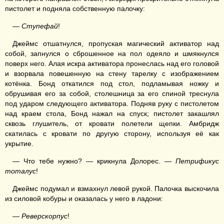
пистолет и подняла собственную палочку:
—
Ступефай
!
Джеймс отшатнулся, пропуская магический активатор над
собой, запнулся о сброшенное на пол одеяло и шмякнулся
поверх него. Алая искра активатора пронеслась над его головой
и взорвала повешенную на стену тарелку с изображением
котёнка. Бонд откатился под стол, подламывая ножку и
обрушивая его за собой, столешница за его спиной треснула
под ударом следующего активатора. Подняв руку с пистолетом
над краем стола, Бонд нажал на спуск; пистолет закашлял
сквозь глушитель, от кровати полетели щепки. Амбридж
скатилась с кровати по другую сторону, используя её как
укрытие.
— Что тебе нужно? — крикнула Долорес. —
Петрификус
тоталус
!
Джеймс подумал и взмахнул левой рукой. Палочка выскочила
из силовой кобуры и оказалась у него в ладони:
—
Реверскорпус
!