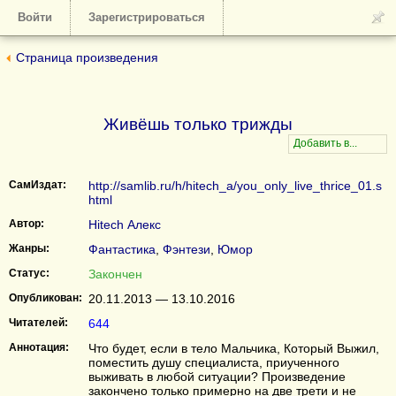
Войти
Зарегистрироваться
Страница произведения
Живёшь только трижды
СамИздат:
http://samlib.ru/h/hitech_a/you_only_live_thrice_01.s
html
Автор:
Hitech Алекс
Жанры:
Фантастика
,
Фэнтези
,
Юмор
Статус:
Закончен
Опубликован:
20.11.2013 — 13.10.2016
Читателей:
644
Аннотация:
Что будет, если в тело Мальчика, Который Выжил,
поместить душу специалиста, приученного
выживать в любой ситуации? Произведение
закончено только примерно на две трети и не