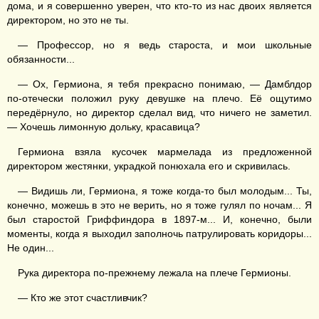
дома, и я совершенно уверен, что кто-то из нас двоих является
директором, но это не ты.
— Профессор, но я ведь староста, и мои школьные
обязанности...
— Ох, Гермиона, я тебя прекрасно понимаю, — Дамблдор
по-отечески положил руку девушке на плечо. Её ощутимо
передёрнуло, но директор сделал вид, что ничего не заметил.
— Хочешь лимонную дольку, красавица?
Гермиона взяла кусочек мармелада из предложенной
директором жестянки, украдкой понюхала его и скривилась.
— Видишь ли, Гермиона, я тоже когда-то был молодым... Ты,
конечно, можешь в это не верить, но я тоже гулял по ночам... Я
был старостой Гриффиндора в 1897-м... И, конечно, были
моменты, когда я выходил заполночь патрулировать коридоры...
Не один...
Рука директора по-прежнему лежала на плече Гермионы.
— Кто же этот счастливчик?