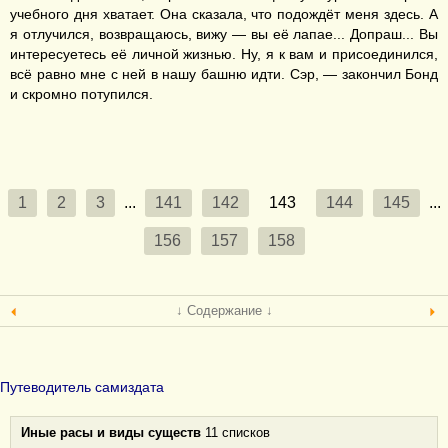
учебного дня хватает. Она сказала, что подождёт меня здесь. А
я отлучился, возвращаюсь, вижу — вы её лапае... Допраш... Вы
интересуетесь её личной жизнью. Ну, я к вам и присоединился,
всё равно мне с ней в нашу башню идти. Сэр, — закончил Бонд
и скромно потупился.
1
2
3
...
141
142
143
144
145
...
156
157
158
↓ Содержание ↓
Путеводитель самиздата
Иные расы и виды существ
11 списков