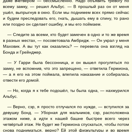
даже вчетвером — бессмысленно. Надо объявить тревогу по
всему замку, — решил Альбус. — В прошлый раз он от меня
ушёл, выпрыгнув в окно. Если мы поднимем всех прямо сейчас
и будем преследовать его, гнать, дышать ему в спину, то рано
или поздно он сделает ошибку, и мы его поймаем.
— Следите за всеми, кто будет замечен в одно и то же время
в разных местах, — посоветовала Амбридж. — Он украл у меня
Маховик. А вы тут как оказались? — перевела она взгляд на
Бонда и Грейнджер.
— У Гарри была бессонница, и он вышел прогуляться по
замку, не вспомнив, что это запрещено, — ответила Гермиона,
— а я его на этом поймала, влепила наказание и собиралась
отвести его домой.
— Но, когда я к тебе подошёл, ты была одна, — нахмурился
Альбус.
— Верно, сэр, я просто отлучался по нужде, — вступился за
девушку Бонд. — Уборная для мальчиков, сэр, расположена
этажом ниже, а идти к нашей башне быстрее всего через
четвёртый этаж. Не будет же Гермиона спускаться, чтобы потом
снова подниматься, верно? Ей этой физкультуры и во время