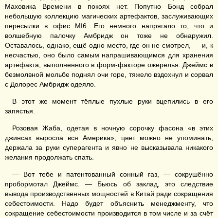
Маховика Времени в покоях нет. Попутно Бонд собрал
небольшую коллекцию магических артефактов, заслуживающих
пересылки в офис MI6. Его немного напрягало то, что и
волшебную палочку Амбридж он тоже не обнаружил.
Оставалось, однако, ещё одно место, где он не смотрел, — и, к
несчастью, оно было самым напрашивающимся для хранения
артефакта, выполненного в форм-факторе ожерелья. Джеймс в
безмолвной мольбе поднял очи горе, тяжело вздохнул и сорвал
с Долорес Амбридж одеяло.
В этот же момент тёплые пухлые руки вцепились в его
запястья.
Розовая Жаба, одетая в ночную сорочку фасона «в этих
джинсах выросла вся Америка», цвет можно не упоминать,
держала за руки суперагента и явно не высказывала никакого
желания продолжать спать.
— Вот тебе и патентованный сонный газ, — сокрушённо
пробормотал Джеймс. — Бьюсь об заклад, это следствие
вывода производственных мощностей в Китай ради сокращения
себестоимости. Надо будет объяснить менеджменту, что
сокращение себестоимости производится в том числе и за счёт