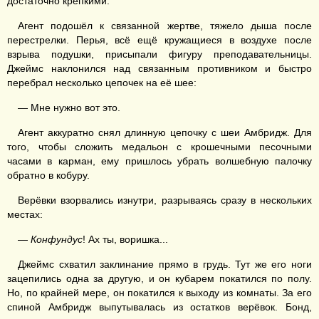
достаточно крепкими.
Агент подошёл к связанной жертве, тяжело дыша после
перестрелки. Перья, всё ещё кружащиеся в воздухе после
взрыва подушки, присыпали фигуру преподавательницы.
Джеймс наклонился над связанным противником и быстро
перебрал несколько цепочек на её шее:
— Мне нужно вот это.
Агент аккуратно снял длинную цепочку с шеи Амбридж. Для
того, чтобы сложить медальон с крошечными песочными
часами в карман, ему пришлось убрать волшебную палочку
обратно в кобуру.
Верёвки взорвались изнутри, разрываясь сразу в нескольких
местах:
—
Конфундус
! Ах ты, воришка...
Джеймс схватил заклинание прямо в грудь. Тут же его ноги
зацепились одна за другую, и он кубарем покатился по полу.
Но, по крайней мере, он покатился к выходу из комнаты. За его
спиной Амбридж выпутывалась из остатков верёвок. Бонд,