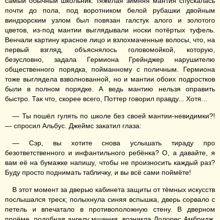
самый обычный школьник: тяжёлая зимняя мантия спускалась
почти до пола, под воротником белой рубашки двойным
виндзорским узлом был повязан галстук алого и золотого
цветов, из-под мантии выглядывали носки потёртых туфель.
Венчали картину красное лицо и взлохмаченные волосы, что, на
первый взгляд, объяснялось головомойкой, которую,
безусловно, задала Гермиона Грейнджер нарушителю
общественного порядка, пойманному с поличным. Гермиона
тоже выглядела взволнованной, но и мантии обоих подростков
были в полном порядке. А ведь мантию нельзя оправить
быстро. Так что, скорее всего, Поттер говорил правду... Хотя...
— Ты пошёл гулять по школе без своей мантии-невидимки?!
— спросил Альбус. Джеймс закатил глаза:
— Сэр, вы хотите снова услышать тираду про
безответственного и инфантильного ребёнка? О, а давайте, я
вам её на бумажке напишу, чтобы не произносить каждый раз?
Буду просто поднимать табличку, и вы всё сами поймёте!
В этот момент за дверью кабинета защиты от тёмных искусств
послышался треск; полыхнула синяя вспышка, дверь сорвало с
петель и впечатало в противоположную стену. В дверном
проёме, подобная ангелу мщения, возникла Долорес Амбридж.