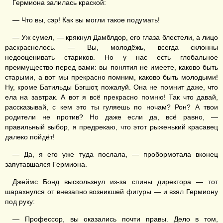
Гермиона залилась краской:
— Что вы, сэр! Как вы могли такое подумать!
— Уж сумел, — крякнул Дамблдор, его глаза блестели, а лицо
раскраснелось. — Вы, молодёжь, всегда склонны
недооценивать стариков. Но у нас есть глобальное
преимущество перед вами: вы понятия не имеете, каково быть
старыми, а вот мы прекрасно помним, каково быть молодыми!
Ну, кроме Батильды Бэгшот, пожалуй. Она не помнит даже, что
ела на завтрак. А вот я всё прекрасно помню! Так что давай,
рассказывай, с кем это ты гуляешь по ночам? Рон? А твои
родители не против? Но даже если да, всё равно, —
правильный выбор, я предрекаю, что этот рыженький красавец
далеко пойдёт!
— Да, я его уже туда послала, — пробормотала вконец
запутавшаяся Гермиона.
Джеймс Бонд выскользнул из-за спины директора — тот
шарахнулся от внезапно возникшей фигуры — и взял Гермиону
под руку:
— Профессор, вы оказались почти правы. Дело в том,