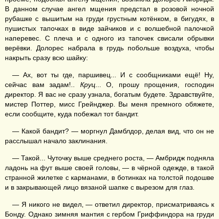
В данном случае ангел мщения предстал в розовой ночной
рубашке с вышитым на груди грустным котёнком, в бигудях, в
пушистых тапочках в виде зайчиков и с волшебной палочкой
наперевес. С плеча и с одного из тапочек свисали обрывки
верёвки. Долорес набрала в грудь побольше воздуха, чтобы
накрыть сразу всю шайку:
— Ах, вот ты где, паршивец... И с сообщниками ещё! Ну,
сейчас вам задам!..
Круц
... О, прошу прощения, господин
директор. Я вас не сразу узнала, богатым будете. Здравствуйте,
мистер Поттер, мисс Грейнджер. Вы меня премного обяжете,
если сообщите, куда побежал тот бандит.
— Какой бандит? — моргнул Дамблдор, делая вид, что он не
расслышал начало заклинания.
— Такой... Чуточку выше среднего роста, — Амбридж подняла
ладонь на фут выше своей головы, — в чёрной одежде, в такой
странной жилетке с карманами, в ботинках на толстой подошве
и в закрывающей лицо вязаной шапке с вырезом для глаз.
— Я никого не видел, — ответил директор, присматриваясь к
Бонду. Однако зимняя мантия с гербом Гриффиндора на груди