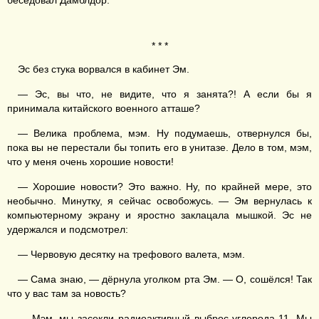
беседовал Дамблдор.
* * *
Эс без стука ворвался в кабинет Эм.
— Эс, вы что, не видите, что я занята?! А если бы я
принимала китайского военного атташе?
— Велика проблема, мэм. Ну подумаешь, отвернулся бы,
пока вы не перестали бы топить его в унитазе. Дело в том, мэм,
что у меня очень хорошие новости!
— Хорошие новости? Это важно. Ну, по крайней мере, это
необычно. Минутку, я сейчас освобожусь. — Эм вернулась к
компьютерному экрану и яростно заклацала мышкой. Эс не
удержался и подсмотрел:
— Червовую десятку на трефового валета, мэм.
— Сама знаю, — дёрнула уголком рта Эм. — О, сошёлся! Так
что у вас там за новость?
— Мэм, мы засекли радиоактивный выброс углерода-11. Мы