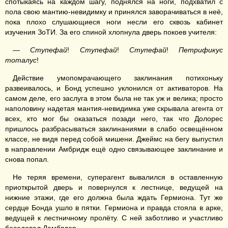
спотыкаясь на каждом шагу, поднялся на ноги, подхватил с
пола свою мантию-невидимку и принялся заворачиваться в неё,
пока плохо слушающиеся ноги несли его сквозь кабинет
изучения ЗоТИ. За его спиной хлопнула дверь покоев учителя:
—
Ступефай
!
Ступефай
!
Ступефай
!
Петрификус
тоталус
!
Действие умопомрачающего заклинания потихоньку
развеивалось, и Бонд успешно уклонился от активаторов. На
самом деле, его заслуга в этом была не так уж и велика; просто
наполовину надетая мантия-невидимка уже скрывала агента от
всех, кто мог бы оказаться позади него, так что Долорес
пришлось разбрасываться заклинаниями в слабо освещённом
классе, не видя перед собой мишени. Джеймс на бегу выпустил
в направлении Амбридж ещё одно связывающее заклинание и
снова попал.
Не теряя времени, суперагент вывалился в оставленную
приоткрытой дверь и повернулся к лестнице, ведущей на
нижние этажи, где его должна была ждать Гермиона. Тут же
сердце Бонда ушло в пятки. Гермиона и правда стояла в арке,
ведущей к лестничному пролёту. С ней заботливо и участливо