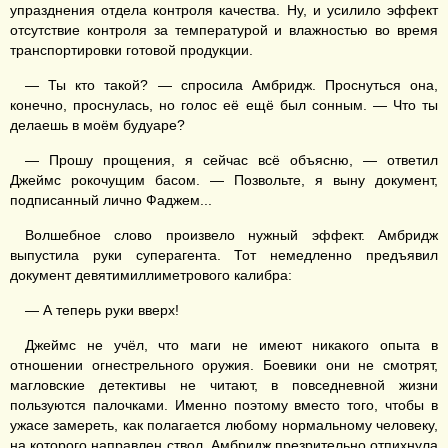
упразднения отдела контроля качества. Ну, и усилило эффект
отсутствие контроля за температурой и влажностью во время
транспортировки готовой продукции.
— Ты кто такой? — спросила Амбридж. Проснуться она,
конечно, проснулась, но голос её ещё был сонным. — Что ты
делаешь в моём будуаре?
— Прошу прощения, я сейчас всё объясню, — ответил
Джеймс рокочущим басом. — Позвольте, я выну документ,
подписанный лично Фаджем...
Волшебное слово произвело нужный эффект. Амбридж
выпустила руки суперагента. Тот немедленно предъявил
документ девятимиллиметрового калибра:
— А теперь руки вверх!
Джеймс не учёл, что маги не имеют никакого опыта в
отношении огнестрельного оружия. Боевики они не смотрят,
магловские детективы не читают, в повседневной жизни
пользуются палочками. Именно поэтому вместо того, чтобы в
ужасе замереть, как полагается любому нормальному человеку,
на которого направлен ствол, Амбридж презрительно отпихнула