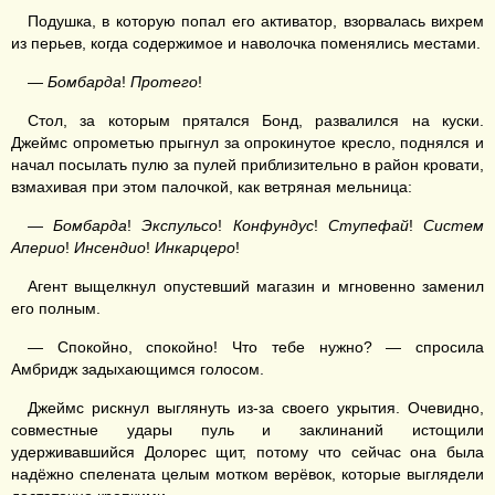
Подушка, в которую попал его активатор, взорвалась вихрем
из перьев, когда содержимое и наволочка поменялись местами.
—
Бомбарда
!
Протего
!
Стол, за которым прятался Бонд, развалился на куски.
Джеймс опрометью прыгнул за опрокинутое кресло, поднялся и
начал посылать пулю за пулей приблизительно в район кровати,
взмахивая при этом палочкой, как ветряная мельница:
—
Бомбарда
!
Экспульсо
!
Конфундус
!
Ступефай
!
Систем
Аперио
!
Инсендио
!
Инкарцеро
!
Агент выщелкнул опустевший магазин и мгновенно заменил
его полным.
— Спокойно, спокойно! Что тебе нужно? — спросила
Амбридж задыхающимся голосом.
Джеймс рискнул выглянуть из-за своего укрытия. Очевидно,
совместные удары пуль и заклинаний истощили
удерживавшийся Долорес щит, потому что сейчас она была
надёжно спелената целым мотком верёвок, которые выглядели