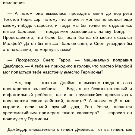
изменения.
— А потом она вызвалась проводить меня до портрета
Толстой Леди, сэр, потому что иначе я мог бы попасться ещё
какому-нибудь старосте, и тогда мы бы точно не отделались
пятью баллами, — продолжил развешивать лапшу Бонд. —
Представляете, что было бы, если бы на её месте оказался
Малфой? Да он бы пятьсот баллов снял, и Снегг утвердил бы
это наказание, не моргнув глазом!
—
Профессор
Снегг, Гарри, — машинально поправил
Дамблдор. — А тебе не приходило в голову, что мистер Малфой
мог попасться тебе навстречу
вместо
Гермионы?
— Нет, сэр, — ответил Джеймс, с вызовом глядя в глаза
престарелого волшебника. — Ведь я же безответственный и
инфантильный ребёнок, так и не научившийся просчитывать
последствия своих действий, помните? А каким ещё я мог
вырасти, если мой лучший друг, Рон Уизли, является
хрестоматийным примером такого характера? — спросил он
почему-то у Гермионы.
Дамблдор внимательно оглядел Джеймса. Тот выглядел, как