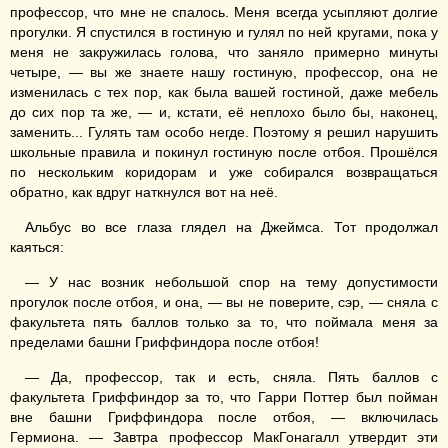
профессор, что мне не спалось. Меня всегда усыпляют долгие
прогулки. Я спустился в гостиную и гулял по ней кругами, пока у
меня не закружилась голова, что заняло примерно минуты
четыре, — вы же знаете нашу гостиную, профессор, она не
изменилась с тех пор, как была вашей гостиной, даже мебель
до сих пор та же, — и, кстати, её неплохо было бы, наконец,
заменить... Гулять там особо негде. Поэтому я решил нарушить
школьные правила и покинул гостиную после отбоя. Прошёлся
по нескольким коридорам и уже собирался возвращаться
обратно, как вдруг наткнулся вот на неё.
Альбус во все глаза глядел на Джеймса. Тот продолжал
каяться:
— У нас возник небольшой спор на тему допустимости
прогулок после отбоя, и она, — вы не поверите, сэр, — сняла с
факультета пять баллов только за то, что поймала меня за
пределами башни Гриффиндора после отбоя!
— Да, профессор, так и есть, сняла. Пять баллов с
факультета Гриффиндор за то, что Гарри Поттер был пойман
вне башни Гриффиндора после отбоя, — включилась
Гермиона. — Завтра профессор МакГонагалл утвердит эти