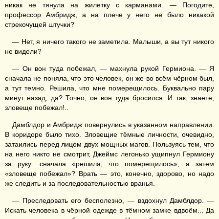
никак не тянула на жилетку с карманами. — Погодите,
профессор Амбридж, а на плече у него не было никакой
стрекочущей штучки?
— Нет, я ничего такого не заметила. Малыши, а вы тут никого
не видели?
— Он вон туда побежал, — махнула рукой Гермиона. — Я
сначала не поняла, что это человек, он же во всём чёрном был,
а тут темно. Решила, что мне померещилось. Буквально пару
минут назад, да? Точно, он вон туда бросился. И так, знаете,
зловеще побежал!..
Дамблдор и Амбридж повернулись в указанном направлении.
В коридоре было тихо. Зловещие тёмные личности, очевидно,
затаились перед лицом двух мощных магов. Пользуясь тем, что
на него никто не смотрит, Джеймс легонько ущипнул Гермиону
за руку: сначала «решила, что померещилось», а затем
«зловеще побежал»? Врать — это, конечно, здорово, но надо
же следить и за последовательностью вранья.
— Преследовать его бесполезно, — вздохнул Дамблдор. —
Искать человека в чёрной одежде в тёмном замке вдвоём... Да