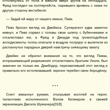
оттолкнулись от пола и взмыли вверх футов на пятнадцать.
Фред поглядел на полтергейста, парившего вровень с ними по
другую сторону вестибюля:
— Задай ей жару от нашего имени, Пивз.
Пивз бросил взгляд на Джеймса. Суперагент едва заметно
кивнул, и Пивз сорвал с головы свою шляпу с бубенчиками и
отсалютовал ею, а Фред и Джордж под громоподобные
аплодисменты толпы описали в воздухе полукруг и вылетели из
распахнутых парадных дверей навстречу сияющему закату.
Джеймс не обратил внимания на то, что взгляд Пивза,
испрашивающий разрешения отсалютовать братьям Уизли, был
замечен не только им. Дамблдор, перехвативший этот взгляд и
правильно его истолковавший, мрачно теребил свою бородёнку.
* * *
Снегг взмахнул руками, отыгрывая косплей на героя,
талантливо исполненного Вэлом Килмером в свежей
экранизации Джоэла Шумахера[318].