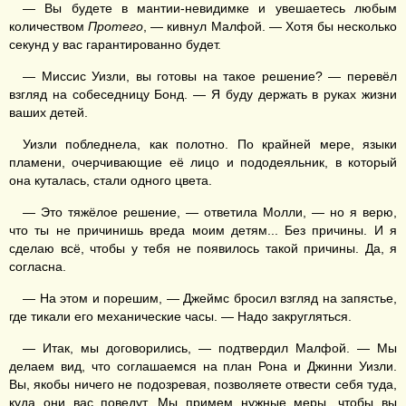
— Вы будете в мантии-невидимке и увешаетесь любым
количеством
Протего
, — кивнул Малфой. — Хотя бы несколько
секунд у вас гарантированно будет.
— Миссис Уизли, вы готовы на такое решение? — перевёл
взгляд на собеседницу Бонд. — Я буду держать в руках жизни
ваших детей.
Уизли побледнела, как полотно. По крайней мере, языки
пламени, очерчивающие её лицо и пододеяльник, в который
она куталась, стали одного цвета.
— Это тяжёлое решение, — ответила Молли, — но я верю,
что ты не причинишь вреда моим детям... Без причины. И я
сделаю всё, чтобы у тебя не появилось такой причины. Да, я
согласна.
— На этом и порешим, — Джеймс бросил взгляд на запястье,
где тикали его механические часы. — Надо закругляться.
— Итак, мы договорились, — подтвердил Малфой. — Мы
делаем вид, что соглашаемся на план Рона и Джинни Уизли.
Вы, якобы ничего не подозревая, позволяете отвести себя туда,
куда они вас поведут. Мы примем нужные меры, чтобы вы