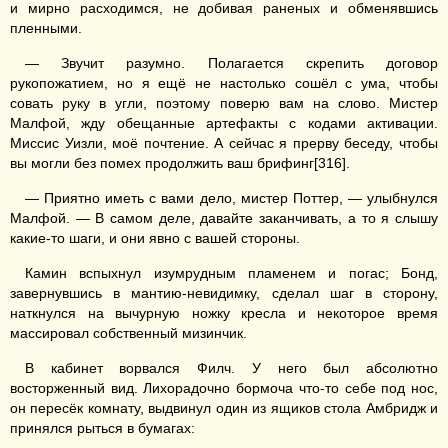
и мирно расходимся, не добивая раненых и обменявшись
пленными.
— Звучит разумно. Полагается скрепить договор
рукопожатием, но я ещё не настолько сошёл с ума, чтобы
совать руку в угли, поэтому поверю вам на слово. Мистер
Малфой, жду обещанные артефакты с кодами активации.
Миссис Уизли, моё почтение. А сейчас я прерву беседу, чтобы
вы могли без помех продолжить ваш брифинг[316].
— Приятно иметь с вами дело, мистер Поттер, — улыбнулся
Малфой. — В самом деле, давайте заканчивать, а то я слышу
какие-то шаги, и они явно с вашей стороны.
Камин вспыхнул изумрудным пламенем и погас; Бонд,
завернувшись в мантию-невидимку, сделал шаг в сторону,
наткнулся на вычурную ножку кресла и некоторое время
массировал собственный мизинчик.
В кабинет ворвался Филч. У него был абсолютно
восторженный вид. Лихорадочно бормоча что-то себе под нос,
он пересёк комнату, выдвинул один из ящиков стола Амбридж и
принялся рыться в бумагах: