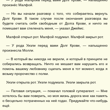
— У рода Малфоев перед вами Долг Крови, — напыщенно
произнёс Малфой.
— Но вы начали разговор с того, что собираетесь вернуть
Долг Крови. В таком случае после окончания разговора вы
будете считать себя свободным от Долга Крови, и ничто не
помешает вам спеленать меня, — указал Джеймс.
Малфой открыл рот. Малфой подумал. Малфой закрыл рот.
— У рода Уизли перед вами Долг Крови, — напыщенно
произнесла Молли.
— В который вы никогда не верили, и который в принципе не
собирались возвращать. Ничто не мешает вам нарушить его и
помочь вашему любовнику сцапать меня в тот момент, когда я
возьму пророчество с полки.
Уизли открыла рот. Уизли подумала. Уизли закрыла рот.
— Патовая ситуация, — покачал головой суперагент. — Мне
хотелось бы вам поверить, но моя жизнь дорога мне как память
о бесцельно потраченных на неё годах. Придумайте что-нибудь
ещё.