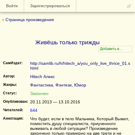
Войти
Зарегистрироваться
Страница произведения
Живёшь только трижды
СамИздат:
http://samlib.ru/h/hitech_a/you_only_live_thrice_01.s
html
Автор:
Hitech Алекс
Жанры:
Фантастика
,
Фэнтези
,
Юмор
Статус:
Закончен
Опубликован:
20.11.2013 — 13.10.2016
Читателей:
644
Аннотация:
Что будет, если в тело Мальчика, Который Выжил,
поместить душу специалиста, приученного
выживать в любой ситуации? Произведение
закончено только примерно на две трети и не