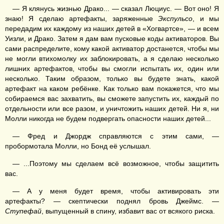
— Я клянусь жизнью Драко... — сказал Люциус. — Вот оно! Я
знаю! Я сделаю артефакты, заряженные
Экспульсо
, и мы
передадим их каждому из наших детей в «Хогвартсе», — и всем
Уизли, и Драко. Затем я дам вам пусковые коды активаторов. Вы
сами распределите, кому какой активатор достанется, чтобы мы
не могли втихомолку их заблокировать, а я сделаю несколько
лишних артефактов, чтобы вы смогли испытать их, один или
несколько. Таким образом, только вы будете знать, какой
артефакт на каком ребёнке. Как только вам покажется, что мы
собираемся вас захватить, вы сможете запустить их, каждый по
отдельности или все разом, и уничтожить наших детей. Ни я, ни
Молли никогда не будем подвергать опасности наших детей...
— Фред и Джордж справляются с этим сами, —
пробормотала Молли, но Бонд её услышал.
— ...Поэтому мы сделаем всё возможное, чтобы защитить
вас.
— А у меня будет время, чтобы активировать эти
артефакты? — скептически поднял бровь Джеймс. —
Ступефай
, выпущенный в спину, избавит вас от всякого риска.