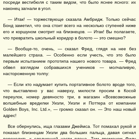
посреди вестибюля с таким видом, что было яснее ясного: их
наконец загнали в угол.
— Итак! — торжествующе сказала Амбридж. Только сейчас
Бонд заметил, что она стоит всего на несколько ступеней ниже
его и коршуном смотрит на близнецов. — Итак! Вы полагаете,
что превратить школьный коридор в болото — это смешно?
— Вообще-то, очень, — сказал Фред, глядя на нее без
малейшего страха. — Особенно если учесть, что это было
первым испытанием прототипа нашего нового товара. — Фред
обвел взглядом собравшихся учеников — молчаливую,
настороженную толпу:
— Если кто надумает купить портативное болото вроде того,
что выставлено у вас наверху, милости просим в Косой
переулок, номер девяносто три, в магазин «Всевозможные
волшебные вредилки Уизли, Уизли и Поттера от компании
Golden Boys, Inc. Ltd.», — громко сказал он. — Это наш новый
адрес!
Все обернулись, ища глазами Джеймса. Тот помахал рукой и
показал близнецам Уизли два больших пальца, давая сигнал
переходить к следующей части плана. Тем временем Филч