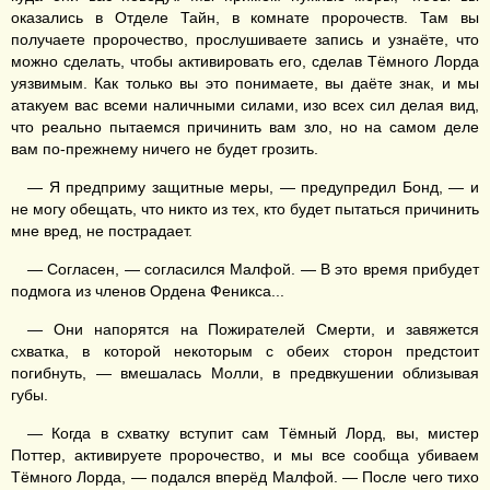
оказались в Отделе Тайн, в комнате пророчеств. Там вы
получаете пророчество, прослушиваете запись и узнаёте, что
можно сделать, чтобы активировать его, сделав Тёмного Лорда
уязвимым. Как только вы это понимаете, вы даёте знак, и мы
атакуем вас всеми наличными силами, изо всех сил делая вид,
что реально пытаемся причинить вам зло, но на самом деле
вам по-прежнему ничего не будет грозить.
— Я предприму защитные меры, — предупредил Бонд, — и
не могу обещать, что никто из тех, кто будет пытаться причинить
мне вред, не пострадает.
— Согласен, — согласился Малфой. — В это время прибудет
подмога из членов Ордена Феникса...
— Они напорятся на Пожирателей Смерти, и завяжется
схватка, в которой некоторым с обеих сторон предстоит
погибнуть, — вмешалась Молли, в предвкушении облизывая
губы.
— Когда в схватку вступит сам Тёмный Лорд, вы, мистер
Поттер, активируете пророчество, и мы все сообща убиваем
Тёмного Лорда, — подался вперёд Малфой. — После чего тихо