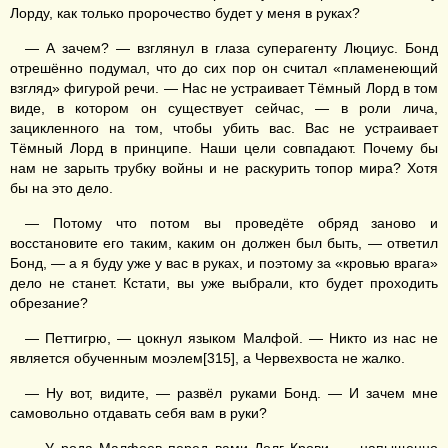
Лорду, как только пророчество будет у меня в руках?
— А зачем? — взглянул в глаза суперагенту Люциус. Бонд
отрешённо подумал, что до сих пор он считал «пламенеющий
взгляд» фигурой речи. — Нас не устраивает Тёмный Лорд в том
виде, в котором он существует сейчас, — в роли лича,
зацикленного на том, чтобы убить вас. Вас не устраивает
Тёмный Лорд в принципе. Наши цели совпадают. Почему бы
нам не зарыть трубку войны и не раскурить топор мира? Хотя
бы на это дело.
— Потому что потом вы проведёте обряд заново и
восстановите его таким, каким он должен был быть, — ответил
Бонд, — а я буду уже у вас в руках, и поэтому за «кровью врага»
дело не станет. Кстати, вы уже выбрали, кто будет проходить
обрезание?
— Петтигрю, — цокнул языком Малфой. — Никто из нас не
является обученным моэлем[315], а Червехвоста не жалко.
— Ну вот, видите, — развёл руками Бонд. — И зачем мне
самовольно отдавать себя вам в руки?