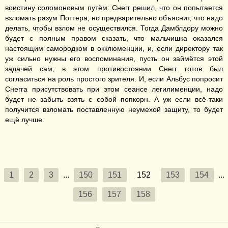
воистину соломоновым путём: Снегг решил, что он попытается
взломать разум Поттера, но предварительно объяснит, что надо
делать, чтобы взлом не осуществился. Тогда Дамблдору можно
будет с полным правом сказать, что мальчишка оказался
настоящим самородком в окклюменции, и, если директору так
уж сильно нужны его воспоминания, пусть он займётся этой
задачей сам; в этом противостоянии Снегг готов был
согласиться на роль простого зрителя. И, если Альбус попросит
Снегга присутствовать при этом сеансе легилименции, надо
будет не забыть взять с собой попкорн. А уж если всё-таки
получится взломать поставленную неумехой защиту, то будет
ещё лучше.
1
2
3
...
150
151
152
153
154
...
156
157
158