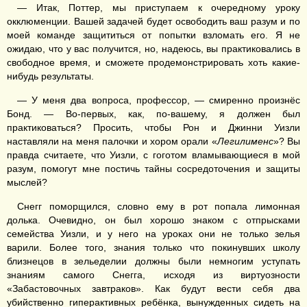
— Итак, Поттер, мы приступаем к очередному уроку
окклюменции. Вашей задачей будет освободить ваш разум и по
моей команде защититься от попытки взломать его. Я не
ожидаю, что у вас получится, но, надеюсь, вы практиковались в
свободное время, и сможете продемонстрировать хоть какие-
нибудь результаты.
— У меня два вопроса, профессор, — смиренно произнёс
Бонд. — Во-первых, как, по-вашему, я должен был
практиковаться? Просить, чтобы Рон и Джинни Уизли
наставляли на меня палочки и хором орали «
Легилименс
»? Вы
правда считаете, что Уизли, с гоготом вламывающиеся в мой
разум, помогут мне постичь тайны сосредоточения и защиты
мыслей?
Снегг поморщился, словно ему в рот попала лимонная
долька. Очевидно, он был хорошо знаком с отпрысками
семейства Уизли, и у него на уроках они не только зелья
варили. Более того, знания только что покинувших школу
близнецов в зельеделии должны были немногим уступать
знаниям самого Снегга, исходя из виртуозности
«Забастовочных завтраков». Как будут вести себя два
убийственно гиперактивных ребёнка, вынужденных сидеть на