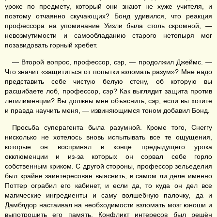
уроке по предмету, который они знают не хуже учителя, и
поэтому отчаянно скучающих? Бонд удивился, что реакция
профессора на упоминание Уизли была столь скромной, —
невозмутимости и самообладанию старого нетопыря мог
позавидовать горный хребет.
— Второй вопрос, профессор, сэр, — продолжил Джеймс. —
Что значит «защититься от попытки взломать разум»? Мне надо
представить себе чистую белую стену, об которую вы
расшибаете лоб, профессор, сэр? Как выглядит защита против
легилименции? Вы должны мне объяснить, сэр, если вы хотите
и правда научить меня, — извиняющимся тоном добавил Бонд.
Просьба суперагента была разумной. Кроме того, Снеггу
нисколько не хотелось вновь испытывать все те ощущения,
которые он воспринял в конце предыдущего урока
окклюменции и из-за которых он сорвал себе горло
собственным криком. С другой стороны, профессор зельеделия
был крайне заинтересован выяснить, в самом ли деле именно
Поттер ограбил его кабинет, и если да, то куда он дел все
магические ингредиенты и саму волшебную палочку, да и
Дамблдор настаивал на необходимости взломать мозг юноши и
выпотрошить его память. Конфликт интересов был решён