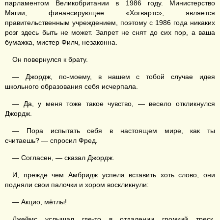
парламентом Великобритании в 1986 году. Министерство
Магии, финансирующее «Хогвартс», является
правительственным учреждением, поэтому с 1986 года никаких
розг здесь быть не может. Запрет не снят до сих пор, а ваша
бумажка, мистер Филч, незаконна.
Он повернулся к брату.
— Джордж, по-моему, в нашем с тобой случае идея
школьного образования себя исчерпала.
— Да, у меня тоже такое чувство, — весело откликнулся
Джордж.
— Пора испытать себя в настоящем мире, как ты
считаешь? — спросил Фред.
— Согласен, — сказал Джордж.
И, прежде чем Амбридж успела вставить хоть слово, они
подняли свои палочки и хором воскликнули:
— Акцио, мётлы!
Джеймс услышал где-то в отдалении громкий треск.