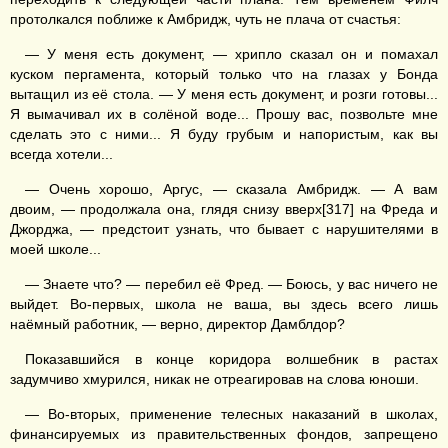
протолкался поближе к Амбридж, чуть не плача от счастья:
— У меня есть документ, — хрипло сказал он и помахал
куском пергамента, который только что на глазах у Бонда
вытащил из её стола. — У меня есть документ, и розги готовы...
Я вымачивал их в солёной воде... Прошу вас, позвольте мне
сделать это с ними... Я буду грубым и напористым, как вы
всегда хотели...
— Очень хорошо, Аргус, — сказала Амбридж. — А вам
двоим, — продолжала она, глядя снизу вверх[317] на Фреда и
Джорджа, — предстоит узнать, что бывает с нарушителями в
моей школе...
— Знаете что? — перебил её Фред. — Боюсь, у вас ничего не
выйдет. Во-первых, школа не ваша, вы здесь всего лишь
наёмный работник, — верно, директор Дамблдор?
Показавшийся в конце коридора волшебник в растах
задумчиво хмурился, никак не отреагировав на слова юноши.
— Во-вторых, применение телесных наказаний в школах,
финансируемых из правительственных фондов, запрещено