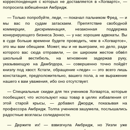
корреспонденция с которых не доставляется в «Хогвартс», —
попросила взбешённая Амбридж.
— Только попробуйте, леди, — покачал пальчиком Фред, — и
мы вас по судам затаскаем. Препятствие свободной
коммерции, дискриминация, незаконная поддержка
конкурирующего бизнеса Зонко, — у нас хорошие адвокаты. Вы
в суде больше времени будете проводить, чем в «Хогвартсе»,
это мы вам обещаем. Может, мы и не выиграем, но дело, ради
которого вас сюда отправили, — он широким жестом обвёл
школьный вестибюль, на мгновение задержав руку,
указывающую на Дамблдора, — совершенно точно пойдёт
книзлу под хвост. Кстати, обращение «леди» — это всего лишь
констатация, предположительно, вашего пола, а не выражение
нашего к вам уважения, ибо оно отсутствует.
— Специальные скидки для тех учеников Хогвартса, которые
пообещают, что используют наш товар в целях избавления от
этой старой крысы, — добавил Джордж, показывая на
профессора Амбридж. Толпа учеников зашумела, послышались
радостные возгласы солидарности.
— Держите их! — взвизгнула Амбридж, но Уизли уже