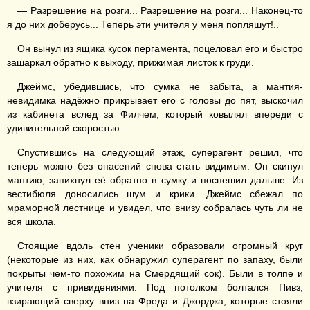
— Разрешение на розги... Разрешение на розги... Наконец-то
я до них доберусь... Теперь эти учителя у меня попляшут!..
Он вынул из ящика кусок пергамента, поцеловал его и быстро
зашаркал обратно к выходу, прижимая листок к груди.
Джеймс, убедившись, что сумка не забыта, а мантия-
невидимка надёжно прикрывает его с головы до пят, выскочил
из кабинета вслед за Филчем, который ковылял впереди с
удивительной скоростью.
Спустившись на следующий этаж, суперагент решил, что
теперь можно без опасений снова стать видимым. Он скинул
мантию, запихнул её обратно в сумку и поспешил дальше. Из
вестибюля доносились шум и крики. Джеймс сбежал по
мраморной лестнице и увидел, что внизу собралась чуть ли не
вся школа.
Стоящие вдоль стен ученики образовали огромный круг
(некоторые из них, как обнаружил суперагент по запаху, были
покрыты чем-то похожим на Смердящий сок). Были в толпе и
учителя с привидениями. Под потолком болтался Пивз,
взирающий сверху вниз на Фреда и Джорджа, которые стояли