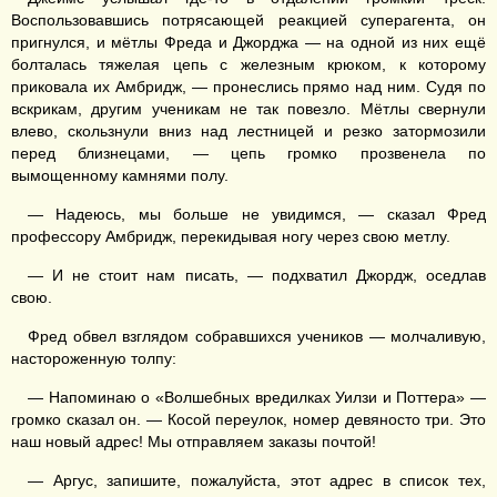
Воспользовавшись потрясающей реакцией суперагента, он
пригнулся, и мётлы Фреда и Джорджа — на одной из них ещё
болталась тяжелая цепь с железным крюком, к которому
приковала их Амбридж, — пронеслись прямо над ним. Судя по
вскрикам, другим ученикам не так повезло. Мётлы свернули
влево, скользнули вниз над лестницей и резко затормозили
перед близнецами, — цепь громко прозвенела по
вымощенному камнями полу.
— Надеюсь, мы больше не увидимся, — сказал Фред
профессору Амбридж, перекидывая ногу через свою метлу.
— И не стоит нам писать, — подхватил Джордж, оседлав
свою.
Фред обвел взглядом собравшихся учеников — молчаливую,
настороженную толпу:
— Напоминаю о «Волшебных вредилках Уилзи и Поттера» —
громко сказал он. — Косой переулок, номер девяносто три. Это
наш новый адрес! Мы отправляем заказы почтой!
— Аргус, запишите, пожалуйста, этот адрес в список тех,