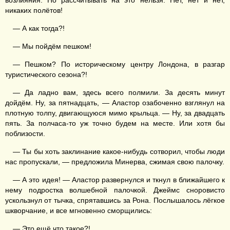
возлияния. Но рассчитывать на это нельзя. Нет, нет и нет,
никаких полётов!
— А как тогда?!
— Мы пойдём пешком!
— Пешком? По историческому центру Лондона, в разгар
туристического сезона?!
— Да ладно вам, здесь всего полмили. За десять минут
дойдём. Ну, за пятнадцать, — Аластор озабоченно взглянул на
плотную толпу, двигающуюся мимо крыльца. — Ну, за двадцать
пять. За полчаса-то уж точно будем на месте. Или хотя бы
поблизости.
— Ты бы хоть заклинание какое-нибудь сотворил, чтобы люди
нас пропускали, — предложила Минерва, сжимая свою палочку.
— А это идея! — Аластор развернулся и ткнул в ближайшего к
нему подростка волшебной палочкой. Джеймс сноровисто
ускользнул от тычка, спрятавшись за Рона. Послышалось лёгкое
шкворчание, и все мгновенно сморщились:
— Это ещё что такое?!