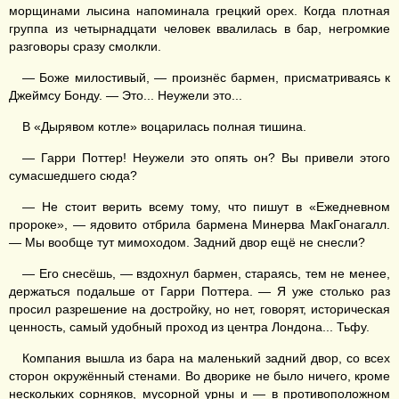
морщинами лысина напоминала грецкий орех. Когда плотная
группа из четырнадцати человек ввалилась в бар, негромкие
разговоры сразу смолкли.
— Боже милостивый, — произнёс бармен, присматриваясь к
Джеймсу Бонду. — Это... Неужели это...
В «Дырявом котле» воцарилась полная тишина.
— Гарри Поттер! Неужели это опять он? Вы привели этого
сумасшедшего сюда?
— Не стоит верить всему тому, что пишут в «Ежедневном
пророке», — ядовито отбрила бармена Минерва МакГонагалл.
— Мы вообще тут мимоходом. Задний двор ещё не снесли?
— Его снесёшь, — вздохнул бармен, стараясь, тем не менее,
держаться подальше от Гарри Поттера. — Я уже столько раз
просил разрешение на достройку, но нет, говорят, историческая
ценность, самый удобный проход из центра Лондона... Тьфу.
Компания вышла из бара на маленький задний двор, со всех
сторон окружённый стенами. Во дворике не было ничего, кроме
нескольких сорняков, мусорной урны и — в противоположном