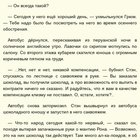
— Он всегда такой?
— Сегодня у него ещё хороший день, — ухмыльнулся Грюм.
— Тебе надо было бы посмотреть на него во время осеннего
обострения.
Автобус дёрнулся, перескакивая из перуанской ночи в
солнечное английское утро. Лавочки со скрипом мотнулись по
салону. Со второго этажа кубарем скатился юноша с огромным
коричневым пятном на груди.
— ...Нет, нет и нет, никакой компенсации, — бубнил Стэн,
спускаясь по лестнице с саквояжем в руке. — Вы заказали
шоколад, вы получили шоколад, а про возможность его выпить в
контракте ничего не сказано. И радуйтесь, что я вам в качестве
компенсации клизму не поставил. О, кстати, хотите?..
Автобус снова затормозил. Стэн вышвырнул из автобуса
шоколадного юношу и запустил в него саквояжем.
— Что-то народ сегодня какой-то нервный, — сказал он,
походя вытирая запачканные руки о мантию Рона. — Возможно,
это на них шоколад так действует. Там много ал-ка-лоидов, я об