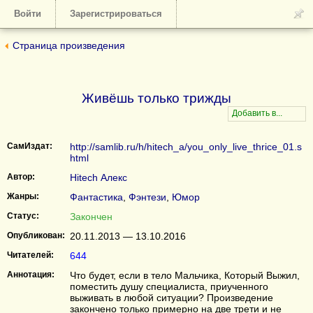
Войти
Зарегистрироваться
Страница произведения
Живёшь только трижды
СамИздат:
http://samlib.ru/h/hitech_a/you_only_live_thrice_01.s
html
Автор:
Hitech Алекс
Жанры:
Фантастика
,
Фэнтези
,
Юмор
Статус:
Закончен
Опубликован:
20.11.2013 — 13.10.2016
Читателей:
644
Аннотация:
Что будет, если в тело Мальчика, Который Выжил,
поместить душу специалиста, приученного
выживать в любой ситуации? Произведение
закончено только примерно на две трети и не