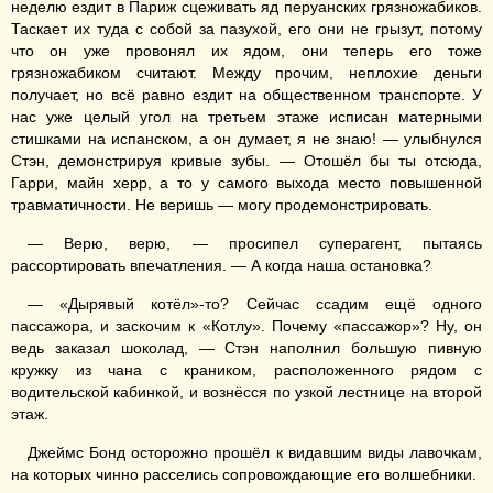
неделю ездит в Париж сцеживать яд перуанских грязножабиков.
Таскает их туда с собой за пазухой, его они не грызут, потому
что он уже провонял их ядом, они теперь его тоже
грязножабиком считают. Между прочим, неплохие деньги
получает, но всё равно ездит на общественном транспорте. У
нас уже целый угол на третьем этаже исписан матерными
стишками на испанском, а он думает, я не знаю! — улыбнулся
Стэн, демонстрируя кривые зубы. — Отошёл бы ты отсюда,
Гарри, майн херр, а то у самого выхода место повышенной
травматичности. Не веришь — могу продемонстрировать.
— Верю, верю, — просипел суперагент, пытаясь
рассортировать впечатления. — А когда наша остановка?
— «Дырявый котёл»-то? Сейчас ссадим ещё одного
пассажора, и заскочим к «Котлу». Почему «пассажор»? Ну, он
ведь заказал шоколад, — Стэн наполнил большую пивную
кружку из чана с краником, расположенного рядом с
водительской кабинкой, и вознёсся по узкой лестнице на второй
этаж.
Джеймс Бонд осторожно прошёл к видавшим виды лавочкам,
на которых чинно расселись сопровождающие его волшебники.