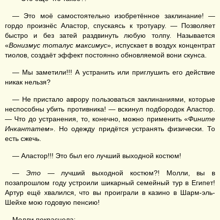
— Это моё самостоятельно изобретённое заклинание! —
гордо произнёс Аластор, спускаясь к тротуару. — Позволяет
быстро и без затей раздвинуть любую толпу. Называется
«
Вонизмус тоталус максимус
», испускает в воздух концентрат
тиолов, создаёт эффект постоянно обновляемой вони скунса.
— Мы заметили!!! А устранить или приглушить его действие
никак нельзя?
— Не пристало аврору пользоваться заклинаниями, которые
неспособны убить противника! — вскинул подбородок Аластор.
— Что до устранения, то, конечно, можно применить «
Фините
Инкантатем
». Но одежду придётся устранять физически. То
есть сжечь.
— Аластор!!! Это был его лучший выходной костюм!
—
Это
— лучший выходной костюм?! Молли, вы в
позапрошлом году устроили шикарный семейный тур в Египет!
Артур ещё хвалился, что вы проиграли в казино в Шарм-эль-
Шейхе мою годовую пенсию!
Молли покраснела: