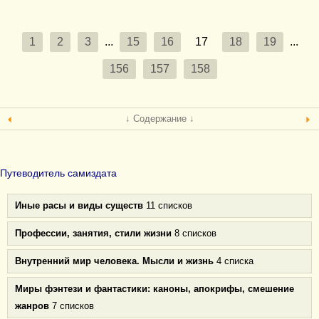
1
2
3
...
15
16
17
18
19
...
156
157
158
↓ Содержание ↓
Путеводитель самиздата
Иные расы и виды существ
11 списков
Профессии, занятия, стили жизни
8 списков
Внутренний мир человека. Мысли и жизнь
4 списка
Миры фэнтези и фантастики: каноны, апокрифы, смешение
жанров
7 списков