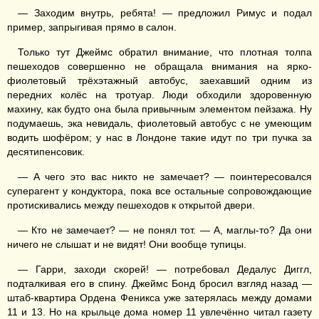
— Заходим внутрь, ребята! — предложил Римус и подал
пример, запрыгивая прямо в салон.
Только тут Джеймс обратил внимание, что плотная толпа
пешеходов совершенно не обращала внимания на ярко-
фиолетовый трёхэтажный автобус, заехавший одним из
передних колёс на тротуар. Люди обходили здоровенную
махину, как будто она была привычным элементом пейзажа. Ну
подумаешь, эка невидаль, фиолетовый автобус с не умеющим
водить шофёром; у нас в Лондоне такие идут по три пучка за
десятипенсовик.
— А чего это вас никто не замечает? — поинтересовался
суперагент у кондуктора, пока все остальные сопровождающие
протискивались между пешеходов к открытой двери.
— Кто не замечает? — не понял тот. — А, маглы-то? Да они
ничего не слышат и не видят! Они вообще тупицы.
— Гарри, заходи скорей! — потребовал Дедалус Диггл,
подталкивая его в спину. Джеймс Бонд бросил взгляд назад —
штаб-квартира Ордена Феникса уже затерялась между домами
11 и 13. Но на крыльце дома номер 11 увлечённо читал газету