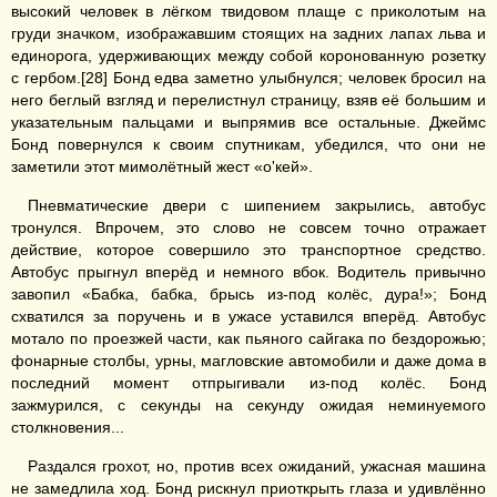
высокий человек в лёгком твидовом плаще с приколотым на
груди значком, изображавшим стоящих на задних лапах льва и
единорога, удерживающих между собой коронованную розетку
с гербом.[28] Бонд едва заметно улыбнулся; человек бросил на
него беглый взгляд и перелистнул страницу, взяв её большим и
указательным пальцами и выпрямив все остальные. Джеймс
Бонд повернулся к своим спутникам, убедился, что они не
заметили этот мимолётный жест «о'кей».
Пневматические двери с шипением закрылись, автобус
тронулся. Впрочем, это слово не совсем точно отражает
действие, которое совершило это транспортное средство.
Автобус прыгнул вперёд и немного вбок. Водитель привычно
завопил «Бабка, бабка, брысь из-под колёс, дура!»; Бонд
схватился за поручень и в ужасе уставился вперёд. Автобус
мотало по проезжей части, как пьяного сайгака по бездорожью;
фонарные столбы, урны, магловские автомобили и даже дома в
последний момент отпрыгивали из-под колёс. Бонд
зажмурился, с секунды на секунду ожидая неминуемого
столкновения...
Раздался грохот, но, против всех ожиданий, ужасная машина
не замедлила ход. Бонд рискнул приоткрыть глаза и удивлённо