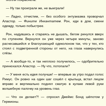
— Ну так проиграли же, не выиграли!
— Ладно, отчистим, — без особого энтузиазма проворчал
Аластор. —
Фините Инкантатем
. Рон, иди в дом, смени
одежду, только побыстрее.
Рон, надувшись и стараясь не дышать, бегом ринулся вверх
по ступеням. Вернулся он уже через четыре минуты, заново
расчесавшийся и благоухающий одеколоном так, что у тех, кто
стоял с подветренной стороны от него, на глаза навернулись
слёзы.
— А вообще-то, и так неплохо получилось, — одобрительно
принюхался Аластор. — Ну что, потопали?
— У меня есть идея получше! — впервые за утро подал голос
Римус. Он ровно на один шаг сошёл с крыльца, встал лицом
вправо и вертикально поднял сжатую в кулаке левой руки
волшебную палочку на уровень глаз.
— Что он делает?! — спросил Джеймс Бонд шёпотом у
Гермионы.