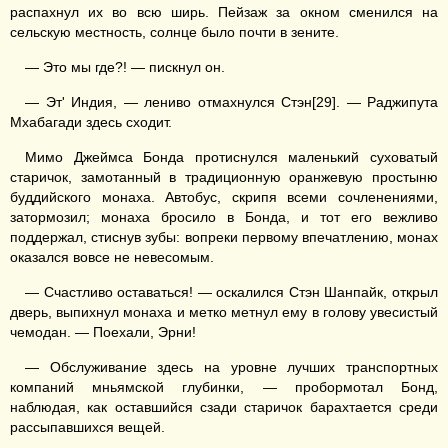
распахнул их во всю ширь. Пейзаж за окном сменился на
сельскую местность, солнце было почти в зените.
— Это мы где?! — пискнул он.
— Эт' Индия, — лениво отмахнулся Стэн[29]. — Раджипута
Мхабагади здесь сходит.
Мимо Джеймса Бонда протиснулся маленький суховатый
старичок, замотанный в традиционную оранжевую простыню
буддийского монаха. Автобус, скрипя всеми сочленениями,
затормозил; монаха бросило в Бонда, и тот его вежливо
поддержал, стиснув зубы: вопреки первому впечатлению, монах
оказался вовсе не невесомым.
— Счастливо оставаться! — оскалился Стэн Шанпайк, открыл
дверь, выпихнул монаха и метко метнул ему в голову увесистый
чемодан. — Поехали, Эрни!
— Обслуживание здесь на уровне лучших транспортных
компаний мньямской глубинки, — пробормотал Бонд,
наблюдая, как оставшийся сзади старичок барахтается среди
рассыпавшихся вещей.