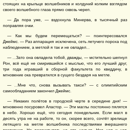
стоящих на крыльце волшебников и колдуний колким взглядом
своего волшебного глаза прямо сквозь череп.
— Да пора уже, — вздохнула Минерва, в тысячный раз
поправляя очки.
— Как мы будем перемещаться? — поинтересовался
Джеймс. — Раз аппарация исключена, сеть летучего пороха под
наблюдением, а метлой я так и не овладел...
— ...Зато она овладела тобой, дважды, — мстительно шепнул
Рон, всё ещё не смирившийся с мыслью, что его лучший друг,
три года игравший в сборной факультета по квиддичу, в
мгновение ока превратился в сущего бездаря на метле.
— ...Мне что, снова вызывать такси? — с олимпийским
самообладанием закончил Джеймс.
— Никаких полётов в городской черте в середине дня! —
мгновенно посуровел Аластор. — Эти маглы постоянно пялятся
в небо. Хорошо ещё, что сегодня понедельник. Если магл в
десять утра не на работе, то он, скорее всего, сочтёт зрелище
летящего на метле волшебника последствиями вчерашнего