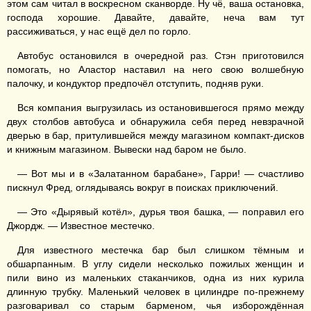
этом сам читал в воскресном сканворде. Ну чё, ваша остановка,
господа хорошие. Давайте, давайте, неча вам тут
рассиживаться, у нас ещё дел по горло.
Автобус остановился в очередной раз. Стэн приготовился
помогать, но Аластор наставил на него свою волшебную
палочку, и кондуктор предпочёл отступить, подняв руки.
Вся компания выгрузилась из остановившегося прямо между
двух столбов автобуса и обнаружила себя перед невзрачной
дверью в бар, притулившейся между магазином компакт-дисков
и книжным магазином. Вывески над баром не было.
— Вот мы и в «Залатанном барабане», Гарри! — счастливо
пискнул Фред, оглядываясь вокруг в поисках приключений.
— Это «Дырявый котёл», дурья твоя башка, — поправил его
Джордж. — Известное местечко.
Для известного местечка бар был слишком тёмным и
обшарпанным. В углу сидели несколько пожилых женщин и
пили вино из маленьких стаканчиков, одна из них курила
длинную трубку. Маленький человек в цилиндре по-прежнему
разговаривал со старым барменом, чья изборождённая