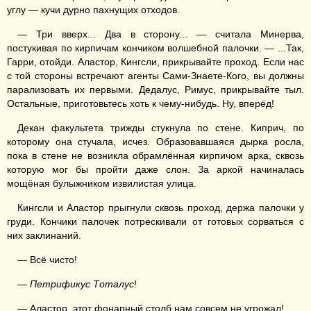
углу — кучи дурно пахнущих отходов.
— Три вверх... Два в сторону... — считала Минерва,
постукивая по кирпичам кончиком волшебной палочки. — ...Так,
Гарри, отойди. Аластор, Кингсли, прикрывайте проход. Если нас
с той стороны встречают агенты Сами-Знаете-Кого, вы должны
парализовать их первыми. Дедалус, Римус, прикрывайте тыл.
Остальные, приготовьтесь хоть к чему-нибудь. Ну, вперёд!
Декан факультета трижды стукнула по стене. Киприч, по
которому она стучала, исчез. Образовавшаяся дырка росла,
пока в стене не возникла обрамлённая кирпичом арка, сквозь
которую мог бы пройти даже слон. За аркой начиналась
мощёная булыжником извилистая улица.
Кингсли и Аластор прыгнули сквозь проход, держа палочки у
груди. Кончики палочек потрескивали от готовых сорваться с
них заклинаний.
— Всё чисто!
—
Петрификус Тоталус
!
— Аластор, этот фонарный столб нам совсем не угрожал!