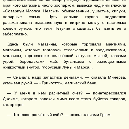
мрачного магазина несло зоопарком, вывеска над ним гласила
«Совариум Илопса. Неясыти обыкновенные, ушастые, сипухи,
полярные совы». Чуть дальше группа подростков
рассматривала выставленную в витрине метлу с настолько
кривой ручкой, что тётя Петуния отказалась бы взять её и
забесплатно.
Здесь были магазины, которые торговали мантиями,
магазины, которые торговали телескопами и вредноскопами,
магазины, торговавшие селезёнкой летучих мышей, глазами
угрей, бородавками жаб, бутылками с разноцветными
жидкостями внутри, глобусами Луны и Марса...
— Сначала надо запастись деньгами, — сказала Минерва,
указывая рукой. — «Гринготтс», магический банк.
— У меня в нём расчётный счёт? — поинтересовался
Джеймс, которого волокли мимо всего этого буйства товаров,
как прицеп.
— Что такое расчётный счёт? — пожал плечами Грюм.