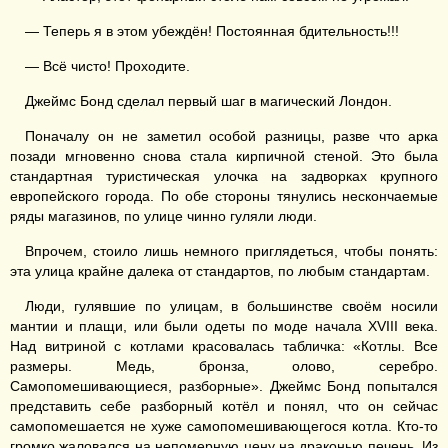
— Теперь я в этом убеждён! Постоянная бдительность!!!
— Всё чисто! Проходите.
Джеймс Бонд сделал первый шаг в магический Лондон.
Поначалу он не заметил особой разницы, разве что арка
позади мгновенно снова стала кирпичной стеной. Это была
стандартная туристическая улочка на задворках крупного
европейского города. По обе стороны тянулись нескончаемые
ряды магазинов, по улице чинно гуляли люди.
Впрочем, стоило лишь немного приглядеться, чтобы понять:
эта улица крайне далека от стандартов, по любым стандартам.
Люди, гулявшие по улицам, в большинстве своём носили
мантии и плащи, или были одеты по моде начала XVIII века.
Над витриной с котлами красовалась табличка: «Котлы. Все
размеры. Медь, бронза, олово, серебро.
Самопомешивающиеся, разборные». Джеймс Бонд попытался
представить себе разборный котёл и понял, что он сейчас
самопомешается не хуже самопомешивающегося котла. Кто-то
громко жаловался на непомерную цену на драконью печень. Из