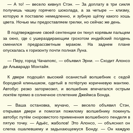
— А то! — весело кивнул Стэн. — За доплату в три сикля
получишь чашку горячего шоколада, а за четыре — клизму,
которую я поставлю немедленно, и зубную щётку какого хошь
цвета. Ночью мы предоставляем грелки, но сейчас же день.
В подтверждение своей сентенции он ткнул корявым пальцем
за окно, где с ушераздирающим грохотом индийский полдень
сменился предрассветным мраком. На заднем плане
опускалась к горизонту почти полная Луна.
— Перу, город Чачапояс, — объявил Эрни. — Сходит Алонсо
де Альварадо Монтайя.
К двери подошёл высокий осанистый волшебник с седой
бородкой клинышком, одетый в потёртую коричневую мантию.
Автобус резко затормозил, и волшебник впечатался острым
локтём прямо в солнечное сплетение Джеймса Бонда.
— Ваша остановка, мучачо, — весело объявил Стэн,
открывая двери и помогая пожилому волшебнику покинуть
автобус путём сноровистого применения волшебного пенделя в
пятую точку. — Адьёс, жаболов! Это Алонсо, — объяснил он
слегка ошалевшему и задыхающемуся Бонду. — Он каждую