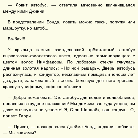
— Ловит автобус, — ответила мгновенно вклинившаяся
между ними Джинни.
В представлении Бонда, ловить можно такси, попутку или
маршрутку, но автоб...
Ба-бах!!!
У крыльца застыл заиндевевший трёхэтажный автобус
вырвиглазно-фиолетового цвета, идеально гармонирующего с
цветом волос Нимфадоры. По лобовому стеклу тянулась
длинная золотая надпись: «Ночной рыцарь». Дверь автобуса
распахнулась, и кондуктор, нескладный прыщавый юноша лет
двадцати, запакованный в слегка большую для него кроваво-
красную униформу, пафосно объявил:
— Добро пожаловать! Это автобус для ведьм и волшебников,
попавших в трудное положение! Мы домчим вас куда угодно, вы
даже оглянуться не успеете! Я, Стэн Шанпайк, ваш кондук... О,
привет, Гарри.
— Привет, — поздоровался Джеймс Бонд, подходя поближе.
— Мы знакомы?