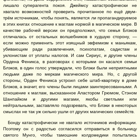
лишало суперагента покоя. Джеймсу катастрофически не
хватало возможностей проверить прочитанное по ещё двум-
трём источникам, чтобы понять, является ли пропагандируемое
в этих книгах отношение к маглам нормой в магическом мире. В
качестве рабочей версии он предположил, что семья Блэков
отличалась от остальных волшебников в худшую сторону, —
если можно применить этот изящный эвфемизм к маньякам,
убивающим ради развлечения, психопатам, садистам и
уклонистам от уплаты налогов. И сам Сириус, и другие члены
Ордена Феникса, в разговорах с которыми он касался семьи
Блэков, в один голос утверждали, что Блэки были неприятными
людьми даже по меркам магического мира. Но, с другой
стороны, Орден Феникса устроил себе штаб-квартиру в доме
Блэков, а значит, его члены были лицами заинтересованными. А
отношение к маглам, высказанное Аластором Грюмом, Стэном
Шанпайком и другими магами, якобы светлыми или
нейтральными, заставляло подозревать, что Блэки в некоторых
смыслах не так уж сильно ушли от других магических семейств.
Бонду катастрофически не хватало источников информации.
Поэтому он с радостью согласился отправиться в больницу
святого Мунго, чтобы тамошние колдомедики попытались