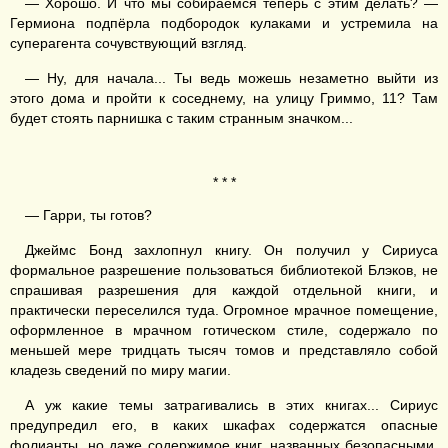
— Хорошо. И что мы собираемся теперь с этим делать? —
Гермиона подпёрла подбородок кулаками и устремила на
суперагента сочувствующий взгляд.
— Ну, для начала... Ты ведь можешь незаметно выйти из
этого дома и пройти к соседнему, на улицу Гриммо, 11? Там
будет стоять парнишка с таким странным значком...
* * *
— Гарри, ты готов?
Джеймс Бонд захлопнул книгу. Он получил у Сириуса
формальное разрешение пользоваться библиотекой Блэков, не
спрашивая разрешения для каждой отдельной книги, и
практически переселился туда. Огромное мрачное помещение,
оформленное в мрачном готическом стиле, содержало по
меньшей мере тридцать тысяч томов и представляло собой
кладезь сведений по миру магии.
А уж какие темы затрагивались в этих книгах... Сириус
предупредил его, в каких шкафах содержатся опасные
фолианты, но даже содержимое книг, названных безопасными,