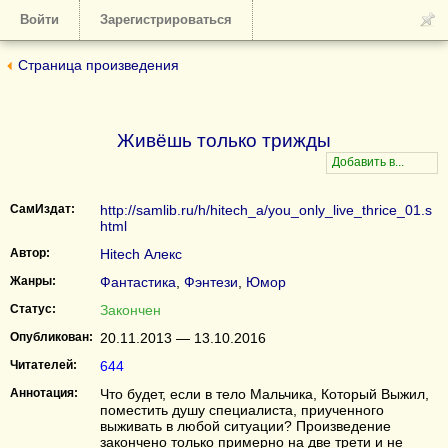
Войти
Зарегистрироваться
Страница произведения
Живёшь только трижды
СамИздат:
http://samlib.ru/h/hitech_a/you_only_live_thrice_01.s
html
Автор:
Hitech Алекс
Жанры:
Фантастика
,
Фэнтези
,
Юмор
Статус:
Закончен
Опубликован:
20.11.2013 — 13.10.2016
Читателей:
644
Аннотация:
Что будет, если в тело Мальчика, Который Выжил,
поместить душу специалиста, приученного
выживать в любой ситуации? Произведение
закончено только примерно на две трети и не