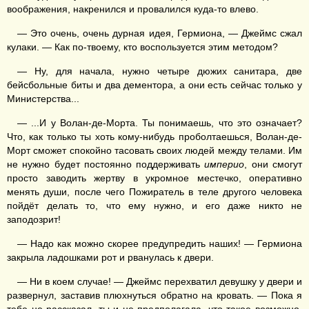
воображения, накренился и провалился куда-то влево.
— Это очень, очень дурная идея, Гермиона, — Джеймс сжал
кулаки. — Как по-твоему, кто воспользуется этим методом?
— Ну, для начала, нужно четыре дюжих санитара, две
бейсбольные биты и два дементора, а они есть сейчас только у
Министерства...
— ...И у Волан-де-Морта. Ты понимаешь, что это означает?
Что, как только ты хоть кому-нибудь проболтаешься, Волан-де-
Морт сможет спокойно тасовать своих людей между телами. Им
не нужно будет постоянно поддерживать
империо
, они смогут
просто заводить жертву в укромное местечко, оперативно
менять души, после чего Пожиратель в теле другого человека
пойдёт делать то, что ему нужно, и его даже никто не
заподозрит!
— Надо как можно скорее предупредить наших! — Гермиона
закрыла ладошками рот и рванулась к двери.
— Ни в коем случае! — Джеймс перехватил девушку у двери и
развернул, заставив плюхнуться обратно на кровать. — Пока я