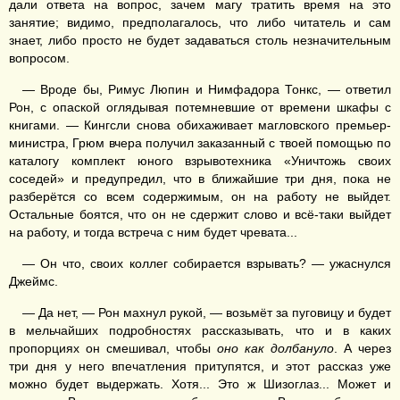
дали ответа на вопрос, зачем магу тратить время на это
занятие; видимо, предполагалось, что либо читатель и сам
знает, либо просто не будет задаваться столь незначительным
вопросом.
— Вроде бы, Римус Люпин и Нимфадора Тонкс, — ответил
Рон, с опаской оглядывая потемневшие от времени шкафы с
книгами. — Кингсли снова обихаживает магловского премьер-
министра, Грюм вчера получил заказанный с твоей помощью по
каталогу комплект юного взрывотехника «Уничтожь своих
соседей» и предупредил, что в ближайшие три дня, пока не
разберётся со всем содержимым, он на работу не выйдет.
Остальные боятся, что он не сдержит слово и всё-таки выйдет
на работу, и тогда встреча с ним будет чревата...
— Он что, своих коллег собирается взрывать? — ужаснулся
Джеймс.
— Да нет, — Рон махнул рукой, — возьмёт за пуговицу и будет
в мельчайших подробностях рассказывать, что и в каких
пропорциях он смешивал, чтобы
оно как долбануло
. А через
три дня у него впечатления притупятся, и этот рассказ уже
можно будет выдержать. Хотя... Это ж Шизоглаз... Может и