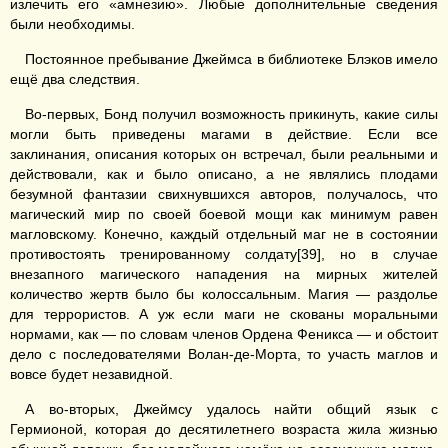
излечить его «амнезию». Любые дополнительные сведения
были необходимы.
Постоянное пребывание Джеймса в библиотеке Блэков имело
ещё два следствия.
Во-первых, Бонд получил возможность прикинуть, какие силы
могли быть приведены магами в действие. Если все
заклинания, описания которых он встречал, были реальными и
действовали, как и было описано, а не являлись плодами
безумной фантазии свихнувшихся авторов, получалось, что
магический мир по своей боевой мощи как минимум равен
магловскому. Конечно, каждый отдельный маг не в состоянии
противостоять тренированному солдату[39], но в случае
внезапного магического нападения на мирных жителей
количество жертв было бы колоссальным. Магия — раздолье
для террористов. А уж если маги не скованы моральными
нормами, как — по словам членов Ордена Феникса — и обстоит
дело с последователями Волан-де-Морта, то участь маглов и
вовсе будет незавидной.
А во-вторых, Джеймсу удалось найти общий язык с
Гермионой, которая до десятилетнего возраста жила жизнью