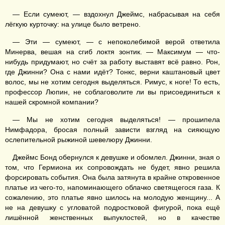
— Если сумеют, — вздохнул Джеймс, набрасывая на себя
лёгкую курточку: на улице было ветрено.
— Эти — сумеют, — с непоколебимой верой ответила
Минерва, вешая на сгиб локтя зонтик. — Максимум — что-
нибудь придумают, но счёт за работу выставят всё равно. Рон,
где Джинни? Она с нами идёт? Тонкс, верни каштановый цвет
волос, мы не хотим сегодня выделяться. Римус, к ноге! То есть,
профессор Люпин, не соблаговолите ли вы присоединиться к
нашей скромной компании?
— Мы не хотим сегодня выделяться! — прошипела
Нимфадора, бросая полный зависти взгляд на сияющую
ослепительной рыжиной шевелюру Джинни.
Джеймс Бонд обернулся к девушке и обомлел. Джинни, зная о
том, что Гермиона их сопровождать не будет, явно решила
форсировать события. Она была затянута в крайне откровенное
платье из чего-то, напоминающего облачко светящегося газа. К
сожалению, это платье явно шилось на молодую женщину... А
не на девушку с угловатой подростковой фигурой, пока ещё
лишённой женственных выпуклостей, но в качестве