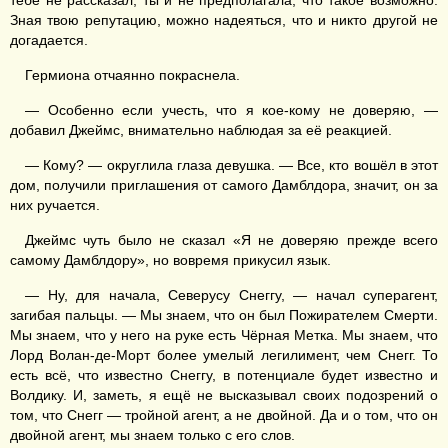
тебе не рассказал, ты и не предполагала, что такое возможно.
Зная твою репутацию, можно надеяться, что и никто другой не
догадается.
Гермиона отчаянно покраснела.
— Особенно если учесть, что я кое-кому не доверяю, —
добавил Джеймс, внимательно наблюдая за её реакцией.
— Кому? — округлила глаза девушка. — Все, кто вошёл в этот
дом, получили приглашения от самого Дамблдора, значит, он за
них ручается.
Джеймс чуть было не сказал «Я не доверяю прежде всего
самому Дамблдору», но вовремя прикусил язык.
— Ну, для начала, Северусу Снеггу, — начал суперагент,
загибая пальцы. — Мы знаем, что он был Пожирателем Смерти.
Мы знаем, что у него на руке есть Чёрная Метка. Мы знаем, что
Лорд Волан-де-Морт более умелый легилимент, чем Снегг. То
есть всё, что известно Снеггу, в потенциале будет известно и
Волдику. И, заметь, я ещё не высказывал своих подозрений о
том, что Снегг — тройной агент, а не двойной. Да и о том, что он
двойной агент, мы знаем только с его слов.