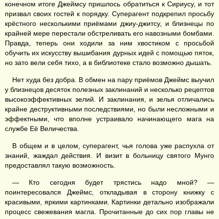
конечном итоге Джеймсу пришлось обратиться к Сириусу, и тот
призвал своих гостей к порядку. Суперагент подкрепил просьбу
крёстного несколькими приёмами джиу-джитсу, и близнецы по
крайней мере перестали обстреливать его навозными бомбами.
Правда, теперь они ходили за ним хвостиком с просьбой
обучить их искусству вышибания дурных идей с помощью пяток,
но зато вели себя тихо, а в библиотеке стало возможно дышать.
Нет худа без добра. В обмен на пару приёмов Джеймс выучил
у близнецов десяток полезных заклинаний и несколько рецептов
высокоэффективных зелий. И заклинания, и зелья отличались
крайне деструктивными последствиями, но были несложными и
эффектными, что вполне устраивало начинающего мага на
службе Её Величества.
В общем и в целом, суперагент, чья голова уже распухла от
знаний, жаждал действия. И визит в больницу святого Мунго
предоставлял такую возможность.
— Кто сегодня будет трястись надо мной? —
поинтересовался Джеймс, откладывая в сторону книжку с
красивыми, яркими картинками. Картинки детально изображали
процесс свежевания магла. Прочитанные до сих пор главы не