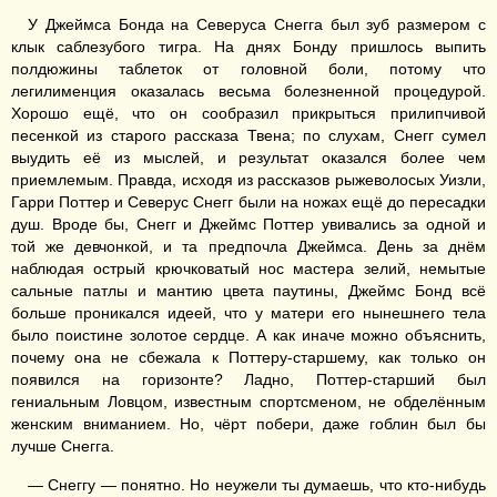
У Джеймса Бонда на Северуса Снегга был зуб размером с
клык саблезубого тигра. На днях Бонду пришлось выпить
полдюжины таблеток от головной боли, потому что
легилименция оказалась весьма болезненной процедурой.
Хорошо ещё, что он сообразил прикрыться прилипчивой
песенкой из старого рассказа Твена; по слухам, Снегг сумел
выудить её из мыслей, и результат оказался более чем
приемлемым. Правда, исходя из рассказов рыжеволосых Уизли,
Гарри Поттер и Северус Снегг были на ножах ещё до пересадки
душ. Вроде бы, Снегг и Джеймс Поттер увивались за одной и
той же девчонкой, и та предпочла Джеймса. День за днём
наблюдая острый крючковатый нос мастера зелий, немытые
сальные патлы и мантию цвета паутины, Джеймс Бонд всё
больше проникался идеей, что у матери его нынешнего тела
было поистине золотое сердце. А как иначе можно объяснить,
почему она не сбежала к Поттеру-старшему, как только он
появился на горизонте? Ладно, Поттер-старший был
гениальным Ловцом, известным спортсменом, не обделённым
женским вниманием. Но, чёрт побери, даже гоблин был бы
лучше Снегга.
— Снеггу — понятно. Но неужели ты думаешь, что кто-нибудь