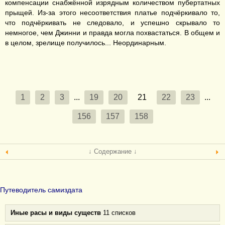
компенсации снабжённой изрядным количеством пубертатных
прыщей. Из-за этого несоответствия платье подчёркивало то,
что подчёркивать не следовало, и успешно скрывало то
немногое, чем Джинни и правда могла похвастаться. В общем и
в целом, зрелище получилось... Неординарным.
1
2
3
...
19
20
21
22
23
...
156
157
158
↓ Содержание ↓
Путеводитель самиздата
Иные расы и виды существ
11 списков