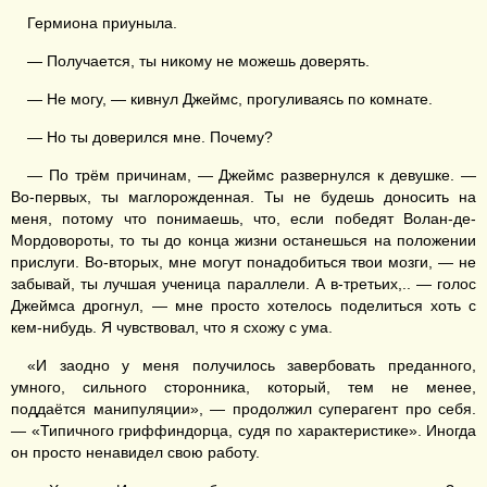
Гермиона приуныла.
— Получается, ты никому не можешь доверять.
— Не могу, — кивнул Джеймс, прогуливаясь по комнате.
— Но ты доверился мне. Почему?
— По трём причинам, — Джеймс развернулся к девушке. —
Во-первых, ты маглорожденная. Ты не будешь доносить на
меня, потому что понимаешь, что, если победят Волан-де-
Мордовороты, то ты до конца жизни останешься на положении
прислуги. Во-вторых, мне могут понадобиться твои мозги, — не
забывай, ты лучшая ученица параллели. А в-третьих,.. — голос
Джеймса дрогнул, — мне просто хотелось поделиться хоть с
кем-нибудь. Я чувствовал, что я схожу с ума.
«И заодно у меня получилось завербовать преданного,
умного, сильного сторонника, который, тем не менее,
поддаётся манипуляции», — продолжил суперагент про себя.
— «Типичного гриффиндорца, судя по характеристике». Иногда
он просто ненавидел свою работу.