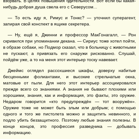
взорвать. В целях повышения бдительности. Вот если бы какая-
нибудь добрая душа свела его с Северусом...
— То есть иду я, Римус и Тонкс? — уточнил суперагент,
запирая свой конспект в ящике секретера.
— Ну, ещё я, Джинни и профессор МакГонагалл, — Рон
скривился при упоминании декана. — Сириус тоже хотел пойти,
в образе собаки, но Подмор сказал, что в больницу с животными
не пускают, а привязать его снаружи рискованно. Слушай,
пойдём уже, а то на меня этот интерьер тоску навевает.
Джеймс оглядел рассохшиеся шкафы, доверху набитые
бесценными фолиантами, и высокие стрельчатые окна,
матовые от пыли. Для него этот интерьер ассоциировался
прежде всего со знаниями. А знания не бывают плохими или
хорошими, знания, как и информация, это факты, это оружие.
Недаром говорится «кто предупреждён — тот вооружён».
Оружие тоже не может быть злым или добрым; с помощью
одного и того же пистолета можно и защитить невинного, и
подло убить беззащитного. Поэтому любые знания полезны. В
конце концов, это профессия разведчика — добывать
информацию.