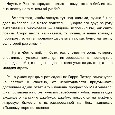
Неужели Рон так страдает только потому, что эта библиотека
вызывает у него мысли об учёбе?
— Вместо того, чтобы чахнуть тут над книгами, лучше бы во
двор выбрался, на метле полетал, — укорял его друг, за руку
вытягивая из библиотеки. — Глядишь, вспомнил бы, как снитч
ловить. Скоро школа начинается, ты ловец, а наша команда
проиграет, если ты продолжишь летать так, как будто на метлу
сел второй раз в жизни.
— Ну и чёрт с ней, — безмятежно ответил Бонд, которого
спортивные успехи команды интересовали в последнюю
очередь. — Мы, в конце концов, в школе учиться должны, а не в
квиддич играть.
Рон в ужасе прикрыл рот ладонью: Гарри Поттер замахнулся
на святое! К счастью, от необходимости придумывать
достойный едкий ответ его избавила профессор МакГонагалл.
Она поставила на стол тяжёлый серебряный кубок, едва увидев
входящего на кухню Джеймса. Джеймс покосился на тяжёлую
литровую ёмкость с выгравированной на боку надписью
«Пьяному море по колено».