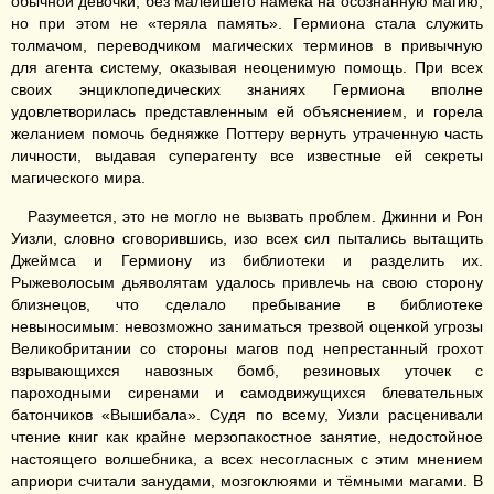
обычной девочки, без малейшего намёка на осознанную магию,
но при этом не «теряла память». Гермиона стала служить
толмачом, переводчиком магических терминов в привычную
для агента систему, оказывая неоценимую помощь. При всех
своих энциклопедических знаниях Гермиона вполне
удовлетворилась представленным ей объяснением, и горела
желанием помочь бедняжке Поттеру вернуть утраченную часть
личности, выдавая суперагенту все известные ей секреты
магического мира.
Разумеется, это не могло не вызвать проблем. Джинни и Рон
Уизли, словно сговорившись, изо всех сил пытались вытащить
Джеймса и Гермиону из библиотеки и разделить их.
Рыжеволосым дьяволятам удалось привлечь на свою сторону
близнецов, что сделало пребывание в библиотеке
невыносимым: невозможно заниматься трезвой оценкой угрозы
Великобритании со стороны магов под непрестанный грохот
взрывающихся навозных бомб, резиновых уточек с
пароходными сиренами и самодвижущихся блевательных
батончиков «Вышибала». Судя по всему, Уизли расценивали
чтение книг как крайне мерзопакостное занятие, недостойное
настоящего волшебника, а всех несогласных с этим мнением
априори считали занудами, мозгоклюями и тёмными магами. В