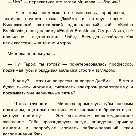
— Что? — перехватила его взгляд Минерва. — Это чай!
— Я в этом нисколько не сомневаюсь, профессор, —
тактично опустил глаза Джеймс и потянул носом. —
Выдержанный шотландский односолодовый чай. «Scotch
Breakfast», в пику нашему «English Breakfast». С утра. А что, всё
правильно — с утра выпил... Чайку... Весь день свободен. Как
пели классики, «на то оно и утро».
Минерва поперхнулась.
— Ну, Гарри, ты готов? — поинтересовалась профессор,
поджимая губы и окидывая мальчика строгим взглядом.
— К чему? — ответил вопросом на вопрос Джеймс. — В меня
будут тыкать иголками, считывать электроэнцефалограмму и
показывать мне чернильные пятна?
— Что за глупости! — Минерва промокнула губы носовым
платочком, тщательно сложила его в карман и бросила в рот
мятную пастилку. — Это уважаемое колдомедицинское
заведение. Тебе прозондируют разум, определят причину
амнезии и попробуют сломать заблокировавший твои
воспоминания блок.