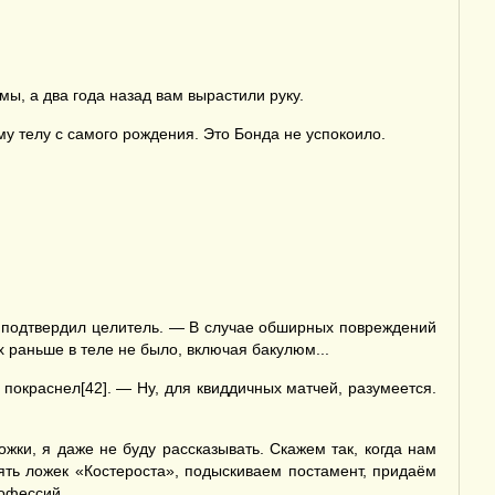
мы, а два года назад вам вырастили руку.
у телу с самого рождения. Это Бонда не успокоило.
— подтвердил целитель. — В случае обширных повреждений
х раньше в теле не было, включая бакулюм...
покраснел[42]. — Ну, для квиддичных матчей, разумеется.
жки, я даже не буду рассказывать. Скажем так, когда нам
пять ложек «Костероста», подыскиваем постамент, придаём
рофессий.