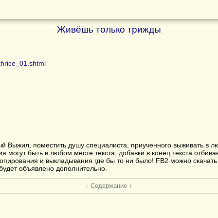
Живёшь только трижды
thrice_01.shtml
орый Выжил, поместить душу специалиста, приученного выживать в 
ия могут быть в любом месте текста, добавки в конец текста отбива
опирования и выкладывания где бы то ни было! FB2 можно скачать
будет объявлено дополнительно.
↓ Содержание ↓