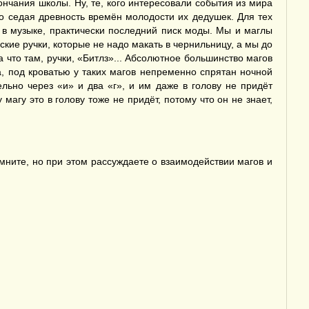
ончания школы. Ну, те, кого интересовали события из мира
то седая древность времён молодости их дедушек. Для тех
а в музыке, практически последний писк моды. Мы и маглы
кие ручки, которые не надо макать в чернильницу, а мы до
что там, ручки, «Битлз»... Абсолютное большинство магов
а, под кроватью у таких магов непременно спрятан ночной
льно через «и» и два «г», и им даже в голову не придёт
агу это в голову тоже не придёт, потому что он не знает,
мните, но при этом рассуждаете о взаимодействии магов и