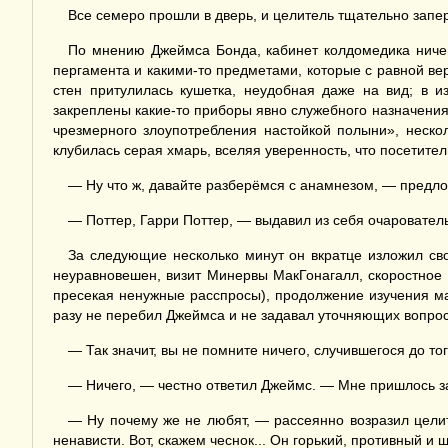
Все семеро прошли в дверь, и целитель тщательно запер
По мнению Джеймса Бонда, кабинет колдомедика ничем
пергамента и какими-то предметами, которые с равной в
стен притулилась кушетка, неудобная даже на вид; в 
закреплены какие-то приборы явно служебного назначения
чрезмерного злоупотребления настойкой полыни», неско
клубилась серая хмарь, вселяя уверенность, что посетит
— Ну что ж, давайте разберёмся с анамнезом, — предлож
— Поттер, Гарри Поттер, — выдавил из себя очаровател
За следующие несколько минут он вкратце изложил сво
неуравновешен, визит Минервы МакГонагалл, скоростное 
пресекая ненужные расспросы), продолжение изучения ма
разу не перебил Джеймса и не задавал уточняющих вопросо
— Так значит, вы не помните ничего, случившегося до то
— Ничего, — честно ответил Джеймс. — Мне пришлось зан
— Ну почему же не любят, — рассеянно возразил цели
ненависти. Вот, скажем чеснок... Он горький, противный и