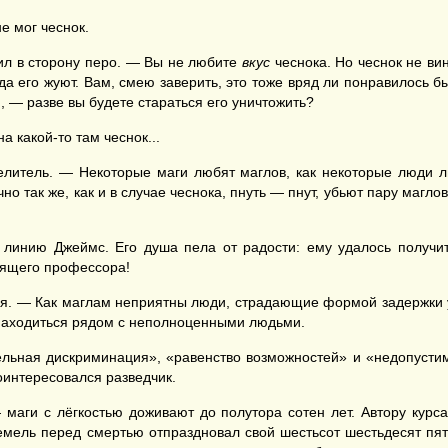
е мог чеснок.
ил в сторону перо. — Вы не любите
вкус
чеснока. Но чеснок не вин
огда его жуют. Вам, смею заверить, это тоже вряд ли понравилось б
, — разве вы будете стараться его уничтожить?
 какой-то там чеснок...
литель. — Некоторые маги любят маглов, как некоторые люди лю
о так же, как и в случае чеснока, пнуть — пнут, убьют пару маглов
инию Джеймс. Его душа пела от радости: ему удалось получит
оящего профессора!
. — Как маглам неприятны люди, страдающие формой задержки у
находиться рядом с неполноценными людьми.
ельная дискриминация», «равенство возможностей» и «недопусти
интересовался разведчик.
аги с лёгкостью доживают до полутора сотен лет. Автору курса 
емель перед смертью отпраздновал свой шестьсот шестьдесят пят