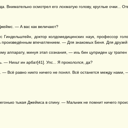
а. Внимательно осмотрел его лохматую голову, круглые очки... Отв
жеймс. — А вас как величают?
 Гиндельштейн, доктор колдомедицинских наук, профессор голо
ь произведённым впечатлением. — Для знакомых Беня. Для друзей 
у аппарату, минуя этап сознания, — ихь бин цуприден цу трапен 
 — Нихьт ин арбат[41]. Упс... Я прокололся, да?
— Всё равно никто ничего не понял. Всё останется между нами, —
гонько тыкая Джеймса в спину. — Мальчик не помнит ничего прои