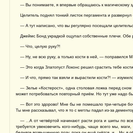
— Вы понимаете, я впервые обращаюсь к магическому 
Целитель поднял тонкий листок пергамента и развернул 
— А тут написано, что вы регулярно посещали целительск
Джеймс Бонд украдкой ощупал собственные плечи. Обе р
— Что, целую руку?!
— Ну, не всю руку, а только кости в ней, — поправился 
— Это когда Златопуст Локонс решил срастить тебе кости
— И что, прямо так взяли и вырастили кости?! — изумил
— Зелье «Костерост», одна столовая ложка перед сном
может потребоваться повторный приём. Но тут уже надо бы
— Вот это здорово! Мне бы не помешало три-четыре боч
Ты мне рассказывал, что я то с метлы падал из-за дементо
— ...А от четвёртой начинают расти рога и шипы по вс
требуется увековечить кого-нибудь, чаще всего мы, маги
бедняге возвышенную позу, пока он ещё гнётся, и... Ну, в