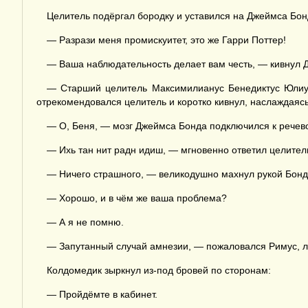
Целитель подёргал бородку и уставился на Джеймса Бонд
— Разрази меня промискуитет, это же Гарри Поттер!
— Ваша наблюдательность делает вам честь, — кивнул Д
— Старший целитель Максимилианус Бенедиктус Юлиус
отрекомендовался целитель и коротко кивнул, наслаждаяс
— О, Беня, — мозг Джеймса Бонда подключился к речевом
— Ихь тан нит радн идиш, — мгновенно ответил целитель.
— Ничего страшного, — великодушно махнул рукой Бонд. 
— Хорошо, и в чём же ваша проблема?
— А я не помню.
— Запутанный случай амнезии, — пожаловался Римус, ле
Колдомедик зыркнул из-под бровей по сторонам:
— Пройдёмте в кабинет.