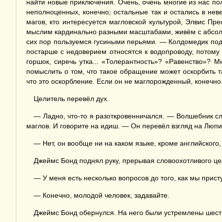
найти новые приключения. Очень, очень многие из нас пол
неполноценных, конечно; остальные так и остались в нев
магов, кто интересуется магловской культурой, Элвис Пр
мыслим кардинально разными масштабами, живём с абсолютн
сих пор пользуемся гусиными перьями. — Колдомедик подо
постарше с недоверием относятся к водопроводу, потому 
горшок, сиречь утка... «Толерантность»? «Равенство»? 
помыслить о том, что такое обращение может оскорбить та
что это оскорбление. Если он не маглорожденный, конечно
Целитель перевёл дух.
— Ладно, что-то я разоткровенничался. — Волшебник сл
маглов. И говорите на идиш. — Он перевёл взгляд на Лю
— Нет, он вообще ни на каком языке, кроме английского, 
Джеймс Бонд поднял руку, прерывая словоохотливого це
— У меня есть несколько вопросов до того, как мы прис
— Конечно, молодой человек, задавайте.
Джеймс Бонд обернулся. На него были устремлены шесть