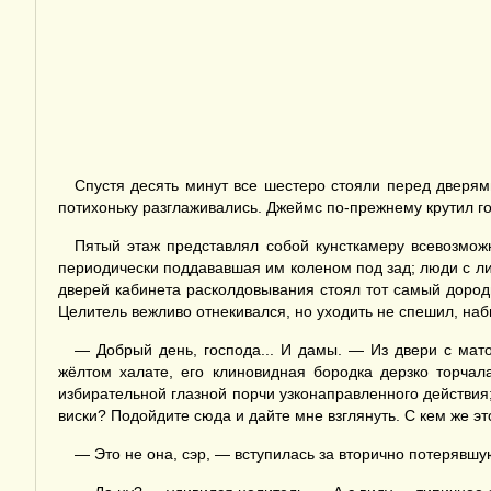
Спустя десять минут все шестеро стояли перед дверя
потихоньку разглаживались. Джеймс по-прежнему крутил го
Пятый этаж представлял собой кунсткамеру всевозможн
периодически поддававшая им коленом под зад; люди с ли
дверей кабинета расколдовывания стоял тот самый дород
Целитель вежливо отнекивался, но уходить не спешил, наб
— Добрый день, господа... И дамы. — Из двери с мат
жёлтом халате, его клиновидная бородка дерзко торчал
избирательной глазной порчи узконаправленного действия;
виски? Подойдите сюда и дайте мне взглянуть. С кем же эт
— Это не она, сэр, — вступилась за вторично потерявшу