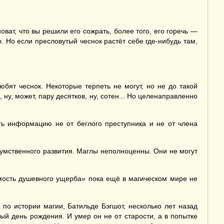
оват, что вы решили его сожрать, более того, его горечь —
ы. Но если пресловутый чеснок растёт себе где-нибудь там,
бят чеснок. Некоторые терпеть не могут, но не до такой
, ну, может, пару десятков, ну, сотен... Но целенаправленно
ь информацию не от беглого преступника и не от члена
мственного развития. Маглы неполноценны. Они не могут
мость душевного ущерба» пока ещё в магическом мире не
по истории магии, Батильде Бэгшот, несколько лет назад
ый день рождения. И умер он не от старости, а в попытке