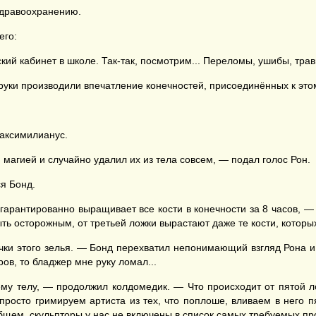
здравоохранению.
его:
ий кабинет в школе. Так-так, посмотрим... Переломы, ушибы, трав
уки производили впечатление конечностей, присоединённых к этом
Максимилианус.
 магией и случайно удалил их из тела совсем, — подал голос Рон.
ся Бонд.
 гарантированно выращивает все кости в конечности за 8 часов, 
ть осторожным, от третьей ложки вырастают даже те кости, которы
ки этого зелья. — Бонд перехватил непонимающий взгляд Рона и 
ров, то бладжер мне руку ломал...
ему телу, — продолжил колдомедик. — Что происходит от пятой ло
, просто гримируем артиста из тех, что поплоше, вливаем в него 
 общем, скульпторы у нас не включены в список самых требуемых п