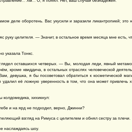
равление... Хм... О, я понял. Нет, ваш случай безнадёжен.
амом деле оборотень. Вас укусили и заразили ликантропией; это н
 руку целителя. — Значит, в остальное время месяца мне есть, чт
но указала Тонкс.
глядел оставшихся четверых. — Вы, молодая леди, явный метаморф
 чём, кроме квиддича, в остальных отраслях человеческой деятель
. Вам, девушка, я бы посоветовал обратиться к косметической ма
ы я удалил её ложную уверенность в том, что она может привлечь х
ы колдомедика, хихикнул:
 тебе и на ярд не подходил, верно, Джинни?
еляющий взгляд на Римуса с целителем и обнял сестру за плечи.
не наслаждаясь шоу.