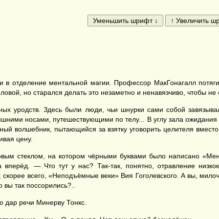
ми в отделение ментальной магии. Профессор МакГонагалл потяги
ловой, но старался делать это незаметно и ненавязчиво, чтобы не
ых уродств. Здесь были люди, чьи шнурки сами собой завязывал
шними носами, путешествующими по телу... В углу зала ожидания п
ный волшебник, пытающийся за взятку уговорить целителя вместо
ивая цену.
овым стеклом, на котором чёрными буквами было написано «Мен
а вперёд. — Что тут у нас? Так-так, понятно, отравление низко
 скорее всего, «Неподъёмные веки» Вия Гоголевского. А вы, милоч
о вы так поссорились?..
ю дар речи Минерву Тонкс.