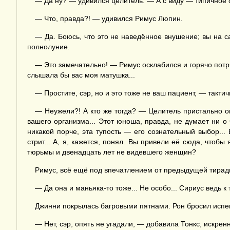
— Да ну? — удивился целитель. — А с виду — типичное от
— Что, правда?! — удивился Римус Люпин.
— Да. Боюсь, что это не наведённое внушение; вы на с
полнолуние.
— Это замечательно! — Римус осклабился и горячо потряс
слышала бы вас моя матушка...
— Простите, сэр, но и это тоже не ваш пациент, — тактич
— Неужели?! А кто же тогда? — Целитель пристально о
вашего организма... Этот юноша, правда, не думает ни о
никакой порче, эта тупость — его сознательный выбор..
стрит... А, я, кажется, понял. Вы привели её сюда, чтоб
тюрьмы и двенадцать лет не видевшего женщин?
Римус, всё ещё под впечатлением от предыдущей тирад
— Да она и маньяка-то тоже... Не особо... Сириус ведь к
Джинни покрылась багровыми пятнами. Рон бросил испеп
— Нет, сэр, опять не угадали, — добавила Тонкс, искрен