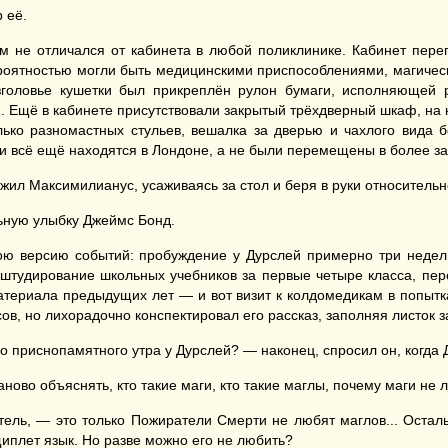
 её.
 не отличался от кабинета в любой поликлинике. Кабинет пере
ероятностью могли быть медицинскими приспособлениями, магичес
изголовье кушетки был прикреплён рулон бумаги, исполняющей 
. Ещё в кабинете присутствовали закрытый трёхдверный шкаф, на 
лько разномастных стульев, вешалка за дверью и чахлого вида 
ели всё ещё находятся в Лондоне, а не были перемещены в более з
ил Максимилианус, усаживаясь за стол и беря в руки относительно
ьную улыбку Джеймс Бонд.
ю версию событий: пробуждение у Дурслей примерно три недели 
штудирование школьных учебников за первые четыре класса, перее
териала предыдущих лет — и вот визит к колдомедикам в попытк
в, но лихорадочно конспектировал его рассказ, заполняя листок з
го приснопамятного утра у Дурслей? — наконец, спросил он, когда
ово объяснять, кто такие маги, кто такие маглы, почему маги не л
тель, — это только Пожиратели Смерти не любят маглов... Остал
 щиплет язык. Но разве можно его не любить?