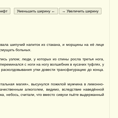
вала шипучий напиток из стакана, и морщины на её лице
 смущать больных.
ись узлом; люди, у которых из спины росла третья нога,
ереминался с ноги на ногу волшебник в кусачих туфлях, у
 расколдовывания утки довести трансфигурацию до конца.
тальная магия», высунулся пожилой мужчина в лимонно-
качественным алкоголем, видимо, вследствие наведённой
ка, небось, считали, что вместо сивухи пьёте выдержанный