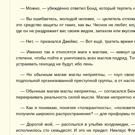
— Можно, — убеждённо ответил Бонд, который терпеть н
— Вы ошибаетесь, молодой человек, — целитель отлож
это средство защиты от таких, как вы. Чеснок не любит, к
где он не раздражает вас своим видом, запахом или вкусом
— Нет, — признался Джеймс. — Вот ещё, тратить время на
— Именно так и относятся маги к маглам, — кивнул це
степени, чтобы пойти и уничтожать всех маглов подряд. Точн
устраивать геноцид не будут, ибо лень.
— Но обычным магам маглы неприятны, — гнул свою л
подпольной организованной преступной группы, а от наст
— Обычным магам маглы неприятны, — согласился Беня
перекраивать реальность силой мысли. Магам неприятно 
— Как я понимаю, понятия «толерантность», «положит
получили широкого распространения? — для проформы по
— Дорогой мой, — расплылся в улыбке колдомедик, — м
исполнилось сто семьдесят. И это не предел: Никлаус Фл