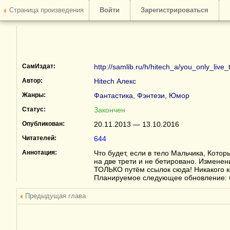
Страница произведения
Войти
Зарегистрироваться
СамИздат:
http://samlib.ru/h/hitech_a/you_only_live_
Автор:
Hitech Алекс
Жанры:
Фантастика
,
Фэнтези
,
Юмор
Статус:
Закончен
Опубликован:
20.11.2013 — 13.10.2016
Читателей:
644
Аннотация:
Что будет, если в тело Мальчика, Кот
на две трети и не бетировано. Изменен
ТОЛЬКО путём ссылок сюда! Никакого к
Планируемое следующее обновление: 
Предыдущая глава