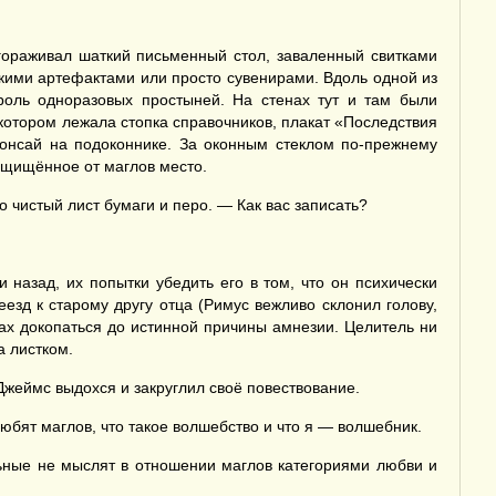
гораживал шаткий письменный стол, заваленный свитками
кими артефактами или просто сувенирами. Вдоль одной из
роль одноразовых простыней. На стенах тут и там были
котором лежала стопка справочников, плакат «Последствия
бонсай на подоконнике. За оконным стеклом по-прежнему
ащищённое от маглов место.
 чистый лист бумаги и перо. — Как вас записать?
назад, их попытки убедить его в том, что он психически
зд к старому другу отца (Римус вежливо склонил голову,
ах докопаться до истинной причины амнезии. Целитель ни
а листком.
 Джеймс выдохся и закруглил своё повествование.
юбят маглов, что такое волшебство и что я — волшебник.
ьные не мыслят в отношении маглов категориями любви и