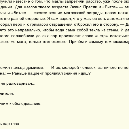
учили известие о том, что маглы запретили рабство, уже после ок
едении. Для маглов твоего возраста Элвис Пресли и «Битлз» — э
если и «Битлз» — свежее веяние магловской эстрады, новая нотк
о разной скоростью. Я сам видел, что у маглов есть автоматичес
брал перо и с гримасой отвращения отбросил его в сторону. — Да 
что это неправильно, чтобы вода сама собой текла из стены. И д
Многие волшебники до сих пор произносят слово «негр» исключите
кого же мага, только темнокожего. Причём и самому темнокожему м
.
ожил пальцы домиком. — Итак, молодой человек, вы ничего не по
пина: — Раньше пациент проявлял знания идиш?
не разговаривал...
лителя:
тупим к обследованию.
 пар глаз.