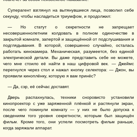
Суперагент взглянул на вытянувшиеся лица, позволил себе
секунду, чтобы насладиться триумфом, и продолжил:
— Но статут о секретности не запрещает
несовершеннолетним колдовать в полном одиночестве в
закрытой комнате, запертой и защищённой от подслушивания и
подглядывания. В которой, совершенно случайно, осталась
работать кинокамера. Механическая, разумеется, без единой
электрической детали. Вы даже представить себе не можете,
чего мне стоило её найти в наш цифровой век. — Джеймс
перегнулся через стол и нажал кнопку селектора: — Джон, вы
проявили киноплёнку, которую я вам принёс?
— Да, сэр, её сейчас доставят.
Дверь распахнулась, техники сноровисто установили
кинопроектор с уже заряженной плёнкой и растянули экран,
после чего покинули комнату — у них не было допуска к
сведениям того уровня секретности, которым был защищён
фильм. Кроме того, они успели посмотреть фильм раньше,
когда заряжали аппарат.