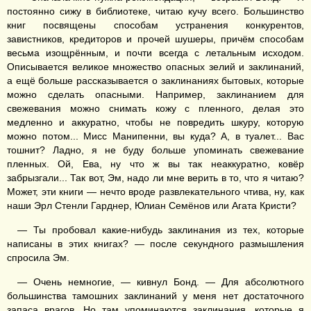
постоянно сижу в библиотеке, читаю кучу всего. Большинство
книг посвящены способам устранения конкурентов,
завистников, кредиторов и прочей шушеры, причём способам
весьма изощрённым, и почти всегда с летальным исходом.
Описывается великое множество опасных зелий и заклинаний,
а ещё больше рассказывается о заклинаниях бытовых, которые
можно сделать опасными. Например, заклинанием для
свежевания можно снимать кожу с пленного, делая это
медленно и аккуратно, чтобы не повредить шкуру, которую
можно потом... Мисс Манипенни, вы куда? А, в туалет... Вас
тошнит? Ладно, я не буду больше упоминать свежевание
пленных. Ой, Ева, ну что ж вы так неаккуратно, ковёр
забрызгали... Так вот, Эм, надо ли мне верить в то, что я читаю?
Может, эти книги — нечто вроде развлекательного чтива, ну, как
наши Эрл Стенли Гарднер, Юлиан Семёнов или Агата Кристи?
— Ты пробовал какие-нибудь заклинания из тех, которые
написаны в этих книгах? — после секундного размышления
спросила Эм.
— Очень немногие, — кивнул Бонд. — Для абсолютного
большинства тамошних заклинаний у меня нет достаточного
запаса врагов. Но там упоминаются заклинания, которые я