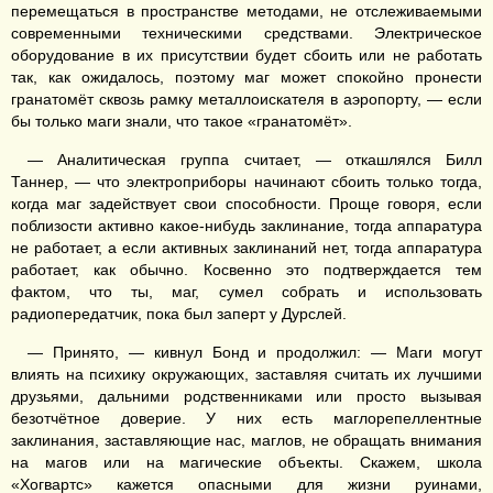
перемещаться в пространстве методами, не отслеживаемыми
современными техническими средствами. Электрическое
оборудование в их присутствии будет сбоить или не работать
так, как ожидалось, поэтому маг может спокойно пронести
гранатомёт сквозь рамку металлоискателя в аэропорту, — если
бы только маги знали, что такое «гранатомёт».
— Аналитическая группа считает, — откашлялся Билл
Таннер, — что электроприборы начинают сбоить только тогда,
когда маг задействует свои способности. Проще говоря, если
поблизости активно какое-нибудь заклинание, тогда аппаратура
не работает, а если активных заклинаний нет, тогда аппаратура
работает, как обычно. Косвенно это подтверждается тем
фактом, что ты, маг, сумел собрать и использовать
радиопередатчик, пока был заперт у Дурслей.
— Принято, — кивнул Бонд и продолжил: — Маги могут
влиять на психику окружающих, заставляя считать их лучшими
друзьями, дальними родственниками или просто вызывая
безотчётное доверие. У них есть маглорепеллентные
заклинания, заставляющие нас, маглов, не обращать внимания
на магов или на магические объекты. Скажем, школа
«Хогвартс» кажется опасными для жизни руинами,