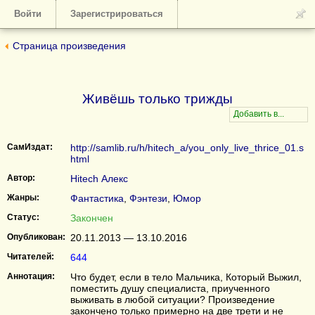
Войти
Зарегистрироваться
Страница произведения
Живёшь только трижды
СамИздат:
http://samlib.ru/h/hitech_a/you_only_live_thrice_01.s
html
Автор:
Hitech Алекс
Жанры:
Фантастика
,
Фэнтези
,
Юмор
Статус:
Закончен
Опубликован:
20.11.2013 — 13.10.2016
Читателей:
644
Аннотация:
Что будет, если в тело Мальчика, Который Выжил,
поместить душу специалиста, приученного
выживать в любой ситуации? Произведение
закончено только примерно на две трети и не