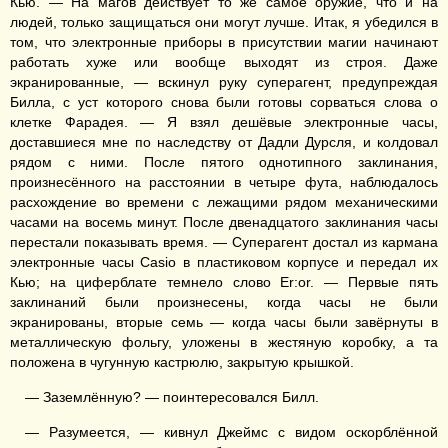
Кью. — На магов действует то же самое оружие, что и на
людей, только защищаться они могут лучше. Итак, я убедился в
том, что электронные приборы в присутствии магии начинают
работать хуже или вообще выходят из строя. Даже
экранированные, — вскинул руку суперагент, предупреждая
Билла, с уст которого снова были готовы сорваться слова о
клетке Фарадея. — Я взял дешёвые электронные часы,
доставшиеся мне по наследству от Дадли Дурсля, и колдовал
рядом с ними. После пятого однотипного заклинания,
произнесённого на расстоянии в четыре фута, наблюдалось
расхождение во времени с лежащими рядом механическими
часами на восемь минут. После двенадцатого заклинания часы
перестали показывать время. — Суперагент достал из кармана
электронные часы Casio в пластиковом корпусе и передал их
Кью; на циферблате темнело слово Er:or. — Первые пять
заклинаний были произнесены, когда часы не были
экранированы, вторые семь — когда часы были завёрнуты в
металлическую фольгу, уложены в жестяную коробку, а та
положена в чугунную кастрюлю, закрытую крышкой.
— Заземлённую? — поинтересовался Билл.
— Разумеется, — кивнул Джеймс с видом оскорблённой