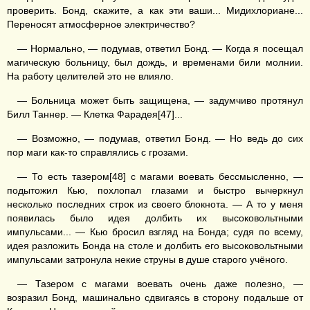
проверить. Бонд, скажите, а как эти ваши... Мидихлориане...
Переносят атмосферное электричество?
— Нормально, — подумав, ответил Бонд. — Когда я посещал
магическую больницу, был дождь, и временами били молнии.
На работу целителей это не влияло.
— Больница может быть защищена, — задумчиво протянул
Билл Таннер. — Клетка Фарадея[47]...
— Возможно, — подумав, ответил Бонд. — Но ведь до сих
пор маги как-то справлялись с грозами.
— То есть тазером[48] с магами воевать бессмысленно, —
подытожил Кью, похлопал глазами и быстро вычеркнул
несколько последних строк из своего блокнота. — А то у меня
появилась было идея долбить их высоковольтными
импульсами... — Кью бросил взгляд на Бонда; судя по всему,
идея разложить Бонда на столе и долбить его высоковольтными
импульсами затронула некие струны в душе старого учёного.
— Тазером с магами воевать очень даже полезно, —
возразил Бонд, машинально сдвигаясь в сторону подальше от