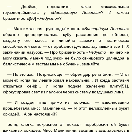
— Джеймс, подскажите, какая максимальная
грузоподъёмность у «
Вингардиум Левиоса
»? И какова
бризантность[50] «
Редукто
»?
— Максимальная грузоподъёмность «
Вингардиум Левиоса
»
обратно пропорциональна кубу расстояния до объекта,
квадрату его массы и линейно зависит от магических
способностей мага, — оттарабанил Джеймс, заучивший все ТТХ
заклинаний назубок. — Про бризантность «
Редукто
» ничего не
могу сказать, у меня под рукой не было свинцового цилиндра, а
баллистическим тестам мы не обучены, звиняйте.
— Но это же... Потрясающе! — обрёл дар речи Билл. — Этот
момент, когда ты левитировал наковальню... И когда заставил
открыться сейф... И когда поджёг железную плиту[51],
сфокусировав свет из палочки через систему воздушных линз...
— И создал птиц прямо из палочки... — взволнованно
прощебетала мисс Манипенни. — И этот великолепный букет
орхидей... А он настоящий?
Бонд, слегка покраснев от похвал, перебросил ей букет
шикарных орхидей. Мисс Манипенни, закатив глаза, зарылась в