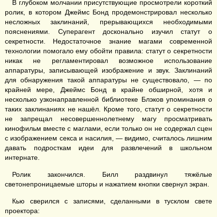
В глубоком молчании присутствующие просмотрели короткий
ролик, в котором Джеймс Бонд продемонстрировал несколько
несложных заклинаний, прерывающихся необходимыми
пояснениями. Суперагент досконально изучил статут о
секретности. Недостаточное знание магами современной
технологии помогало ему обойти правила: статут о секретности
никак не регламентировал возможное использование
аппаратуры, записывающей изображение и звук. Заклинаний
для обнаружения такой аппаратуры не существовало, — по
крайней мере, Джеймс Бонд в крайне обширной, хотя и
несколько узконаправленной библиотеке Блэков упоминания о
таких заклинаниях не нашёл. Кроме того, статут о секретности
не запрещал несовершеннолетнему магу просматривать
кинофильм вместе с маглами, если только он не содержал сцен
с изображением секса и насилия, — видимо, считалось лишним
давать подросткам идеи для развлечений в школьном
интернате.
Ролик закончился. Билл раздвинул тяжёлые
светонепроницаемые шторы и нажатием кнопки свернул экран.
Кью сверился с записями, сделанными в тусклом свете
проектора: