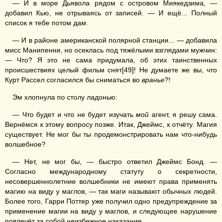
— И в море Дьявола рядом с островом Миякедзима, —
добавил Кью, не отрываясь от записей. — И ещё... Полный
список я тебе потом дам.
— И в районе американской полярной станции... — добавила
мисс Манипенни, но осеклась под тяжёлыми взглядами мужчин:
— Что? Я это не сама придумала, об этих таинственных
происшествиях целый фильм снят[49]! Не думаете же вы, что
Курт Рассел согласился бы сниматься во
вранье
?!
Эм хлопнула по столу ладонью:
— Что будет и что не будет изучать
мой
агент, я решу сама.
Вернёмся к этому вопросу позже. Итак, Джеймс, к отчёту. Магия
существует. Не мог бы ты продемонстрировать нам что-нибудь
волшебное?
— Нет, не мог бы, — быстро ответил Джеймс Бонд. —
Согласно международному статуту о секретности,
несовершеннолетние волшебники не имеют права применять
магию на виду у маглов, — так маги называют обычных людей.
Более того, Гарри Поттер уже получил одно предупреждение за
применение магии на виду у маглов, и следующее нарушение
повлечёт за собой неизбежное наказание.