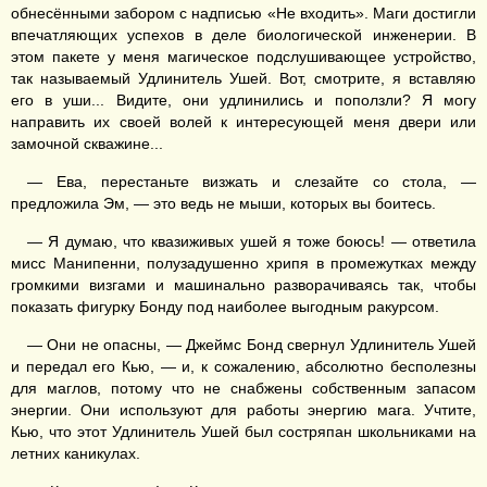
обнесёнными забором с надписью «Не входить». Маги достигли
впечатляющих успехов в деле биологической инженерии. В
этом пакете у меня магическое подслушивающее устройство,
так называемый Удлинитель Ушей. Вот, смотрите, я вставляю
его в уши... Видите, они удлинились и поползли? Я могу
направить их своей волей к интересующей меня двери или
замочной скважине...
— Ева, перестаньте визжать и слезайте со стола, —
предложила Эм, — это ведь не мыши, которых вы боитесь.
— Я думаю, что квазиживых ушей я тоже боюсь! — ответила
мисс Манипенни, полузадушенно хрипя в промежутках между
громкими визгами и машинально разворачиваясь так, чтобы
показать фигурку Бонду под наиболее выгодным ракурсом.
— Они не опасны, — Джеймс Бонд свернул Удлинитель Ушей
и передал его Кью, — и, к сожалению, абсолютно бесполезны
для маглов, потому что не снабжены собственным запасом
энергии. Они используют для работы энергию мага. Учтите,
Кью, что этот Удлинитель Ушей был состряпан школьниками на
летних каникулах.