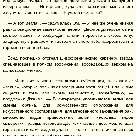
Корнелиуса Фаджа, с широкой дебильной улыбкой машущего
избирателям. — Интересно, куда эти паршивцы смогли его
засунуть... Листы-то тонкие... Неужели в скрепки?
— А вот метла... — задумалась Эм. — У неё же очень низкая
радиолокационная заметность, верно? Десяток диверсантов на
мётлах может, не возбуждая паники, перелететь сквозь зону,
защищённую радаром, и как гром с ясного неба наброситься на
гарнизон военной базы...
Бонд поспешно отогнал шизофреническую картинку взвода
спецназовцев в полном вооружении, восседающих верхом на
колдовских мётлах.
— Маги очень часто используют субстанции, называемые
«зелья», которые повышают восприимчивость вещей или живых
существ к тому или иному магическому воздействию, —
продолжил Джеймс. — В литературе упоминаются зелья для
смены облика, для искусственного омоложения, для
искусственного состаривания, для мгновенного заживления ран,
множество видов приворотных зелий, несколько видов
сыворотки правды, потрясающее количество ядов, мощнейшая
взрывчатка и даже жидкая удача — зелье, на ограниченный срок
приносящее удачу в любом начинании.