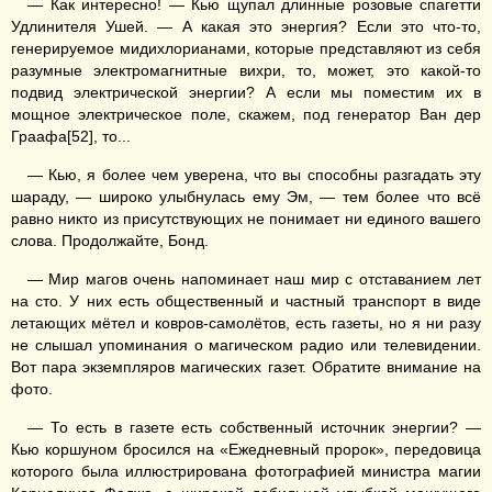
— Как интересно! — Кью щупал длинные розовые спагетти
Удлинителя Ушей. — А какая это энергия? Если это что-то,
генерируемое мидихлорианами, которые представляют из себя
разумные электромагнитные вихри, то, может, это какой-то
подвид электрической энергии? А если мы поместим их в
мощное электрическое поле, скажем, под генератор Ван дер
Граафа[52], то...
— Кью, я более чем уверена, что вы способны разгадать эту
шараду, — широко улыбнулась ему Эм, — тем более что всё
равно никто из присутствующих не понимает ни единого вашего
слова. Продолжайте, Бонд.
— Мир магов очень напоминает наш мир с отставанием лет
на сто. У них есть общественный и частный транспорт в виде
летающих мётел и ковров-самолётов, есть газеты, но я ни разу
не слышал упоминания о магическом радио или телевидении.
Вот пара экземпляров магических газет. Обратите внимание на
фото.
— То есть в газете есть собственный источник энергии? —
Кью коршуном бросился на «Ежедневный пророк», передовица
которого была иллюстрирована фотографией министра магии