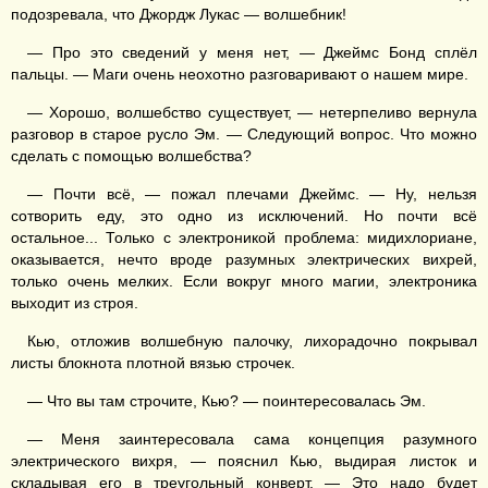
подозревала, что Джордж Лукас — волшебник!
— Про это сведений у меня нет, — Джеймс Бонд сплёл
пальцы. — Маги очень неохотно разговаривают о нашем мире.
— Хорошо, волшебство существует, — нетерпеливо вернула
разговор в старое русло Эм. — Следующий вопрос. Что можно
сделать с помощью волшебства?
— Почти всё, — пожал плечами Джеймс. — Ну, нельзя
сотворить еду, это одно из исключений. Но почти всё
остальное... Только с электроникой проблема: мидихлориане,
оказывается, нечто вроде разумных электрических вихрей,
только очень мелких. Если вокруг много магии, электроника
выходит из строя.
Кью, отложив волшебную палочку, лихорадочно покрывал
листы блокнота плотной вязью строчек.
— Что вы там строчите, Кью? — поинтересовалась Эм.
— Меня заинтересовала сама концепция разумного
электрического вихря, — пояснил Кью, выдирая листок и
складывая его в треугольный конверт. — Это надо будет