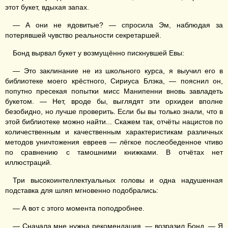
этот букет, вдыхая запах.
— А они не ядовитые? — спросила Эм, наблюдая за
потерявшей чувство реальности секретаршей.
Бонд вырвал букет у возмущённо пискнувшей Евы:
— Это заклинание не из школьного курса, я выучил его в
библиотеке моего крёстного, Сириуса Блэка, — пояснил он,
попутно пресекая попытки мисс Манипенни вновь завладеть
букетом. — Нет, вроде бы, выглядят эти орхидеи вполне
безобидно, но лучше проверить. Если бы вы только знали, что в
этой библиотеке можно найти... Скажем так, отчёты нацистов по
количественным и качественным характеристикам различных
методов уничтожения евреев — лёгкое послеобеденное чтиво
по сравнению с тамошними книжками. В отчётах нет
иллюстраций.
Три высокоинтеллектуальных головы и одна надушенная
подставка для шляп мгновенно подобрались:
— А вот с этого момента поподробнее.
— Сначала мне нужна рекомендация, — возразил Бонд. — Я