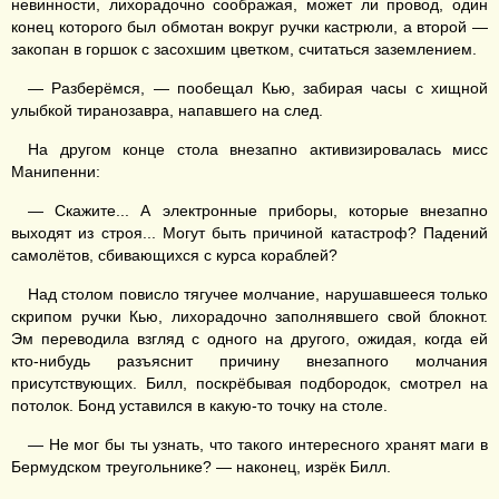
невинности, лихорадочно соображая, может ли провод, один
конец которого был обмотан вокруг ручки кастрюли, а второй —
закопан в горшок с засохшим цветком, считаться заземлением.
— Разберёмся, — пообещал Кью, забирая часы с хищной
улыбкой тиранозавра, напавшего на след.
На другом конце стола внезапно активизировалась мисс
Манипенни:
— Скажите... А электронные приборы, которые внезапно
выходят из строя... Могут быть причиной катастроф? Падений
самолётов, сбивающихся с курса кораблей?
Над столом повисло тягучее молчание, нарушавшееся только
скрипом ручки Кью, лихорадочно заполнявшего свой блокнот.
Эм переводила взгляд с одного на другого, ожидая, когда ей
кто-нибудь разъяснит причину внезапного молчания
присутствующих. Билл, поскрёбывая подбородок, смотрел на
потолок. Бонд уставился в какую-то точку на столе.
— Не мог бы ты узнать, что такого интересного хранят маги в
Бермудском треугольнике? — наконец, изрёк Билл.