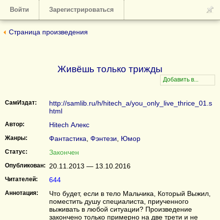
Войти
Зарегистрироваться
Страница произведения
Живёшь только трижды
СамИздат:
http://samlib.ru/h/hitech_a/you_only_live_thrice_01.s
html
Автор:
Hitech Алекс
Жанры:
Фантастика
,
Фэнтези
,
Юмор
Статус:
Закончен
Опубликован:
20.11.2013 — 13.10.2016
Читателей:
644
Аннотация:
Что будет, если в тело Мальчика, Который Выжил,
поместить душу специалиста, приученного
выживать в любой ситуации? Произведение
закончено только примерно на две трети и не