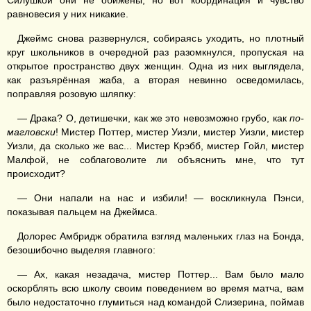
Силушкой они не обижены, но вот координация и чувство
равновесия у них никакие.
Джеймс снова развернулся, собираясь уходить, но плотный
круг школьников в очередной раз разомкнулся, пропуская на
открытое пространство двух женщин. Одна из них выглядела,
как разъярённая жаба, а вторая невинно осведомилась,
поправляя розовую шляпку:
— Драка? О, детишечки, как же это невозможно грубо, как
по-
магловски
! Мистер Поттер, мистер Уизли, мистер Уизли, мистер
Уизли, да сколько же вас... Мистер Крэбб, мистер Гойл, мистер
Малфой, не соблаговолите ли объяснить мне, что тут
происходит?
— Они напали на нас и избили! — воскликнула Пэнси,
показывая пальцем на Джеймса.
Долорес Амбридж обратила взгляд маленьких глаз на Бонда,
безошибочно выделяя главного:
— Ах, какая незадача, мистер Поттер... Вам было мало
оскорблять всю школу своим поведением во время матча, вам
было недостаточно глумиться над командой Слизерина, поймав