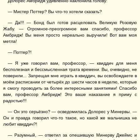
Долорес Амбридж удивлённо наклонила голову:
— Мистер Поттер? Вы что-то хотели сказать?
— Да!!! — Бонд был готов расцеловать Великую Розовую
Жабу. — Огромное-преогромное вам спасибо, профессор
Амбридж! Вы меня просто нереально выручили! Вот вам моя
метла!
— Поттер?!
— Я уже говорил вам, профессор, — квиддич для меня
бесполезная и бессмысленная трата времени. Вы, очевидно, не
поверили... Запрещая мне играть в квиддич, вы освобождаете в
моём расписании от четырёх до шести часов в неделю, которые
я смогу проводить за более интересными занятиями! Спасибо
вам, профессор Амбридж! Это ваше наказание я приму с
радостью!!!
— Он это серьёзно? — осведомилась Долорес у Минервы. —
Он и правда говорил что-то такое, но какой же мальчишка не
любит квиддич?!
— Разумный, — ответил за опешившую Минерву Джеймс и