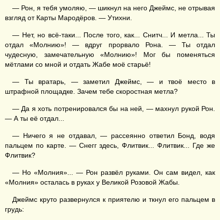
— Рон, я тебя умоляю, — шикнул на него Джеймс, не отрывая
взгляд от Карты Мародёров. — Утихни.
— Нет, но всё-таки... После того, как... Снитч... И метла... Ты
отдал «Молнию»! — вдруг прорвало Рона. — Ты отдал
чудесную, замечательную «Молнию»! Мог бы поменяться
мётлами со мной и отдать Жабе моё старьё!
— Ты вратарь, — заметил Джеймс, — и твоё место в
штрафной площадке. Зачем тебе скоростная метла?
— Да я хоть потренировался бы на ней, — махнул рукой Рон.
— А ты её отдал...
— Ничего я не отдавал, — рассеянно ответил Бонд, водя
пальцем по карте. — Снегг здесь, Флитвик... Флитвик... Где же
Флитвик?
— Но «Молния»... — Рон развёл руками. Он сам видел, как
«Молния» осталась в руках у Великой Розовой Жабы.
Джеймс круто развернулся к приятелю и ткнул его пальцем в
грудь: