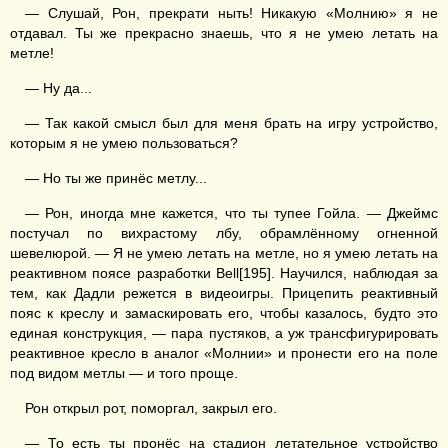
— Слушай, Рон, прекрати ныть! Никакую «Молнию» я не
отдавал. Ты же прекрасно знаешь, что я не умею летать на
метле!
— Ну да...
— Так какой смысл был для меня брать на игру устройство,
которым я не умею пользоваться?
— Но ты же принёс метлу...
— Рон, иногда мне кажется, что ты тупее Гойла. — Джеймс
постучал по вихрастому лбу, обрамлённому огненной
шевелюрой. — Я не умею летать на метле, но я умею летать на
реактивном поясе разработки Bell[195]. Научился, наблюдая за
тем, как Дадли режется в видеоигры. Прицепить реактивный
пояс к креслу и замаскировать его, чтобы казалось, будто это
единая конструкция, — пара пустяков, а уж трансфигурировать
реактивное кресло в аналог «Молнии» и пронести его на поле
под видом метлы — и того проще.
Рон открыл рот, поморгал, закрыл его.
— То есть ты пронёс на стадион летательное устройство