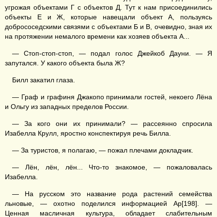
угрожая объектами Г с объектов Д. Тут к нам присоединились
объекты Е и Ж, которые навещали объект А, пользуясь
добрососедскими связями с объектами Б и В, очевидно, зная их
на протяжении немалого времени как хозяев объекта А...
— Стоп-стоп-стоп, — подал голос Джейкоб Дауни. — Я
запутался. У какого объекта была Ж?
Билл закатил глаза.
— Граф и графиня Джакопо принимали гостей, некоего Лёна
и Ольгу из западных пределов России.
— За кого они их принимали? — рассеянно спросила
Изабелла Крулл, яростно конспектируя речь Билла.
— За туристов, я полагаю, — пожал плечами докладчик.
— Лён, лён, лён... Что-то знакомое, — пожаловалась
Изабелла.
— На русском это название рода растений семейства
льновые, — охотно поделился информацией Ар[198]. —
Ценная масличная культура, обладает слабительным