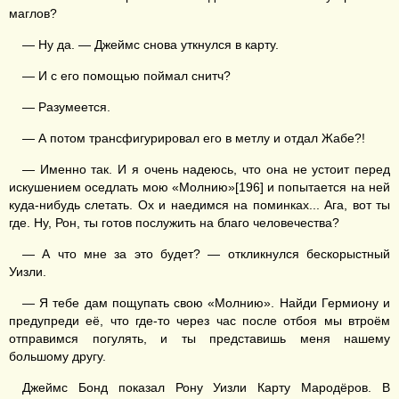
маглов?
— Ну да. — Джеймс снова уткнулся в карту.
— И с его помощью поймал снитч?
— Разумеется.
— А потом трансфигурировал его в метлу и отдал Жабе?!
— Именно так. И я очень надеюсь, что она не устоит перед
искушением оседлать мою «Молнию»[196] и попытается на ней
куда-нибудь слетать. Ох и наедимся на поминках... Ага, вот ты
где. Ну, Рон, ты готов послужить на благо человечества?
— А что мне за это будет? — откликнулся бескорыстный
Уизли.
— Я тебе дам пощупать свою «Молнию». Найди Гермиону и
предупреди её, что где-то через час после отбоя мы втроём
отправимся погулять, и ты представишь меня нашему
большому другу.
Джеймс Бонд показал Рону Уизли Карту Мародёров. В