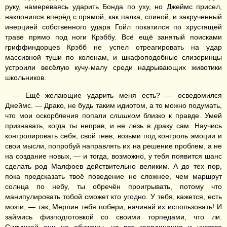
руку, намереваясь ударить Бонда по уху, но Джеймс присел,
наклонился вперёд с прямой, как палка, спиной, и закрученный
инерцией собственного удара Гойл покатился по хрустящей
траве прямо под ноги Крэббу. Всё ещё занятый поисками
гриффиндорцев Крэбб не успел отреагировать на удар
массивной туши по коленам, и шкафоподобные слизеринцы
устроили весёлую кучу-малу среди надрывающих животики
школьников.
— Ещё желающие ударить меня есть? — осведомился
Джеймс. — Драко, не будь таким идиотом, а то можно подумать,
что мои оскорбления попали
слишком
близко к правде. Умей
признавать, когда ты неправ, и не лезь в драку сам. Научись
контролировать себя, свой гнев, возьми под контроль эмоции и
свои мысли, попробуй направлять их на решение проблем, а не
на создание новых, — и тогда, возможно, у тебя появится шанс
сделать род Малфоев действительно великим. А до тех пор,
пока предсказать твоё поведение не сложнее, чем маршрут
солнца по небу, ты обречён проигрывать, потому что
манипулировать тобой сможет кто угодно. У тебя, кажется, есть
мозги, — так, Мерлин тебя побери, начинай их использовать! И
займись физподготовкой со своими торпедами, что ли.