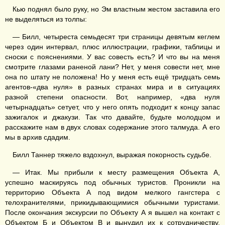
Кью поднял было руку, но Эм властным жестом заставила его
не выделяться из толпы:
— Билл, четыреста семьдесят три страницы девятым кеглем
через один интервал, плюс иллюстрации, графики, таблицы и
сноски с пояснениями. У вас совесть есть? И что вы на меня
смотрите глазами раненой лани? Нет, у меня совести нет, мне
она по штату не положена! Но у меня есть ещё тридцать семь
агентов-«два нуля» в разных странах мира и в ситуациях
разной степени опасности. Вот, например, «два нуля
четырнадцать» сетует, что у него опять подходит к концу запас
зажигалок и джакузи. Так что давайте, будьте молодцом и
расскажите нам в двух словах содержание этого талмуда. А его
мы в архив сдадим.
Билл Таннер тяжело вздохнул, выражая покорность судьбе.
— Итак. Мы прибыли к месту размещения Объекта А,
успешно маскируясь под обычных туристов. Проникли на
территорию Объекта А под видом мелкого гангстера с
телохранителями, прикидывающимися обычными туристами.
После окончания экскурсии по Объекту А я вышел на контакт с
Объектом Б и Объектом В и вынудил их к сотрудничеству,