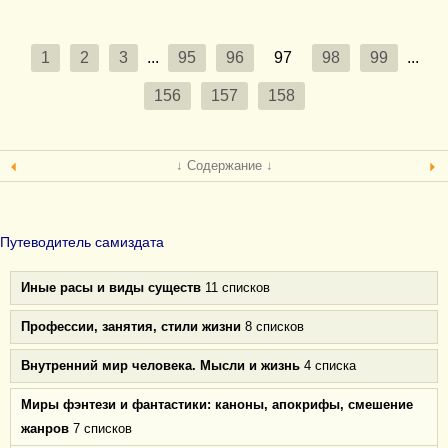
1
2
3
...
95
96
97
98
99
...
156
157
158
↓ Содержание ↓
Путеводитель самиздата
Иные расы и виды существ
11 списков
Профессии, занятия, стили жизни
8 списков
Внутренний мир человека. Мысли и жизнь
4 списка
Миры фэнтези и фантастики: каноны, апокрифы, смешение
жанров
7 списков