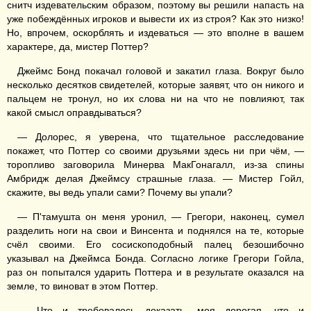
снитч издевательским образом, поэтому вы решили напасть на
уже побеждённых игроков и вывести их из строя? Как это низко!
Но, впрочем, оскорблять и издеваться — это вполне в вашем
характере, да, мистер Поттер?
Джеймс Бонд покачал головой и закатил глаза. Вокруг было
несколько десятков свидетелей, которые заявят, что он никого и
пальцем не тронул, но их слова ни на что не повлияют, так
какой смысл оправдываться?
— Долорес, я уверена, что тщательное расследование
покажет, что Поттер со своими друзьями здесь ни при чём, —
торопливо заговорила Минерва МакГонагалл, из-за спины
Амбридж делая Джеймсу страшные глаза. — Мистер Гойл,
скажите, вы ведь упали сами? Почему вы упали?
— П'тамушта он меня уронил, — Грегори, наконец, сумел
разделить ноги на свои и Винсента и поднялся на те, которые
счёл своими. Его сосископодобный палец безошибочно
указывал на Джеймса Бонда. Согласно логике Грегори Гойла,
раз он попытался ударить Поттера и в результате оказался на
земле, то виноват в этом Поттер.
— Что и требовалось доказать, моя дорогая, что и