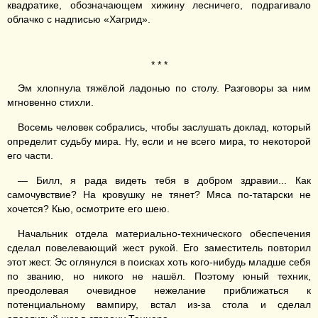
квадратике, обозначающем хижину лесничего, подрагивало
облачко с надписью «Хагрид».
* * *
Эм хлопнула тяжёлой ладонью по столу. Разговоры за ним
мгновенно стихли.
Восемь человек собрались, чтобы заслушать доклад, который
определит судьбу мира. Ну, если и не всего мира, то некоторой
его части.
— Билл, я рада видеть тебя в добром здравии... Как
самочувствие? На кровушку не тянет? Мяса по-татарски не
хочется? Кью, осмотрите его шею.
Начальник отдела материально-технического обеспечения
сделал повелевающий жест рукой. Его заместитель повторил
этот жест. Эс оглянулся в поисках хоть кого-нибудь младше себя
по званию, но никого не нашёл. Поэтому юный техник,
преодолевая очевидное нежелание приближаться к
потенциальному вампиру, встал из-за стола и сделал