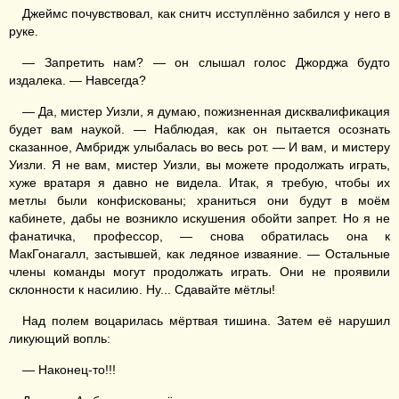
Джеймс почувствовал, как снитч исступлённо забился у него в
руке.
— Запретить нам? — он слышал голос Джорджа будто
издалека. — Навсегда?
— Да, мистер Уизли, я думаю, пожизненная дисквалификация
будет вам наукой. — Наблюдая, как он пытается осознать
сказанное, Амбридж улыбалась во весь рот. — И вам, и мистеру
Уизли. Я не вам, мистер Уизли, вы можете продолжать играть,
хуже вратаря я давно не видела. Итак, я требую, чтобы их
метлы были конфискованы; храниться они будут в моём
кабинете, дабы не возникло искушения обойти запрет. Но я не
фанатичка, профессор, — снова обратилась она к
МакГонагалл, застывшей, как ледяное изваяние. — Остальные
члены команды могут продолжать играть. Они не проявили
склонности к насилию. Ну... Сдавайте мётлы!
Над полем воцарилась мёртвая тишина. Затем её нарушил
ликующий вопль:
— Наконец-то!!!