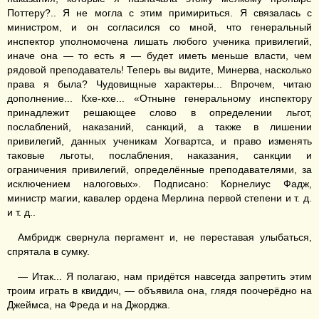
Поттеру?.. Я не могла с этим примириться. Я связалась с
министром, и он согласился со мной, что генеральный
инспектор уполномочена лишать любого ученика привилегий,
иначе она — то есть я — будет иметь меньше власти, чем
рядовой преподаватель! Теперь вы видите, Минерва, насколько
права я была? Чудовищные характеры... Впрочем, читаю
дополнение... Кхе-кхе... «Отныне генеральному инспектору
принадлежит решающее слово в определении льгот,
послаблений, наказаний, санкций, а также в лишении
привилегий, данных ученикам Хогвартса, и право изменять
таковые льготы, послабления, наказания, санкции и
ограничения привилегий, определённые преподавателями, за
исключением налоговых». Подписано: Корнелиус Фадж,
министр магии, кавалер ордена Мерлина первой степени и т. д.
и т. д..
Амбридж свернула пергамент и, не переставая улыбаться,
спрятала в сумку.
— Итак... Я полагаю, нам придётся навсегда запретить этим
троим играть в квиддич, — объявила она, глядя поочерёдно на
Джеймса, на Фреда и на Джорджа.