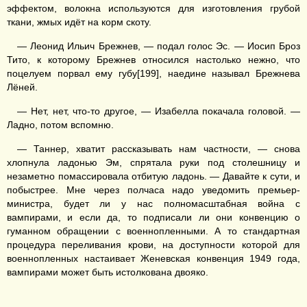
эффектом, волокна используются для изготовления грубой
ткани, жмых идёт на корм скоту.
— Леонид Ильич Брежнев, — подал голос Эс. — Иосип Броз
Тито, к которому Брежнев относился настолько нежно, что
поцелуем порвал ему губу[199], наедине называл Брежнева
Лёней.
— Нет, нет, что-то другое, — Изабелла покачала головой. —
Ладно, потом вспомню.
— Таннер, хватит рассказывать нам частности, — снова
хлопнула ладонью Эм, спрятала руки под столешницу и
незаметно помассировала отбитую ладонь. — Давайте к сути, и
побыстрее. Мне через полчаса надо уведомить премьер-
министра, будет ли у нас полномасштабная война с
вампирами, и если да, то подписали ли они конвенцию о
гуманном обращении с военнопленными. А то стандартная
процедура переливания крови, на доступности которой для
военнопленных настаивает Женевская конвенция 1949 года,
вампирами может быть истолкована двояко.