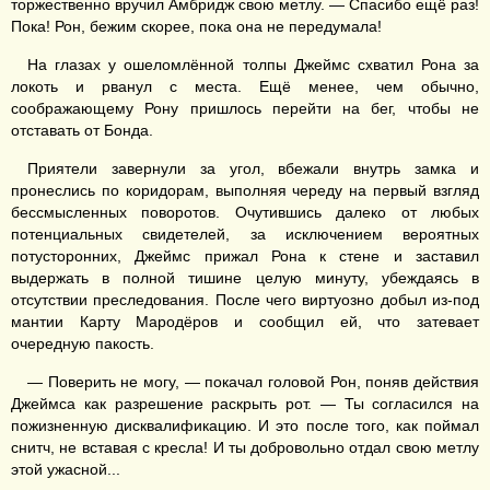
торжественно вручил Амбридж свою метлу. — Спасибо ещё раз!
Пока! Рон, бежим скорее, пока она не передумала!
На глазах у ошеломлённой толпы Джеймс схватил Рона за
локоть и рванул с места. Ещё менее, чем обычно,
соображающему Рону пришлось перейти на бег, чтобы не
отставать от Бонда.
Приятели завернули за угол, вбежали внутрь замка и
пронеслись по коридорам, выполняя череду на первый взгляд
бессмысленных поворотов. Очутившись далеко от любых
потенциальных свидетелей, за исключением вероятных
потусторонних, Джеймс прижал Рона к стене и заставил
выдержать в полной тишине целую минуту, убеждаясь в
отсутствии преследования. После чего виртуозно добыл из-под
мантии Карту Мародёров и сообщил ей, что затевает
очередную пакость.
— Поверить не могу, — покачал головой Рон, поняв действия
Джеймса как разрешение раскрыть рот. — Ты согласился на
пожизненную дисквалификацию. И это после того, как поймал
снитч, не вставая с кресла! И ты добровольно отдал свою метлу
этой ужасной...