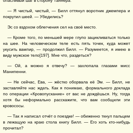
опасливый шаг в сторону Таннера.
— Я чистый, чистый, — Билл оттянул воротник джемпера и
покрутил шеей. — Убедились?
Эс со вздохом облегчения сел на своё место.
— Кроме того, по меньшей мере глупо зацикливаться только
на шее. На человеческом теле есть пять точек, куда может
укусить вампир, — продолжил Билл. — Разумеется, я имею в
виду мужское тело[197]. Мне что, раздеться?
— Ой, а можно я отвечу? — захлопала глазами мисс
Манипенни.
— Не сейчас, Ева, — жёстко оборвала её Эм. — Билл, не
заставляйте нас ждать. Как я понимаю, формального доклада
по операции «Кровопускание» от вас не дождёшься. Ну, тогда
хотя бы неформально расскажите, что вам сообщили эти
кровососы.
— Так я написал отчёт о поездке! — обиженно ткнул пальцем
в лежащую на краю стола книгу Билл. — Его хоть кто-нибудь
прочитал?