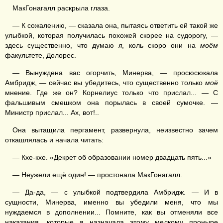
МакГонагалл раскрыла глаза.
— К сожалению, — сказала она, пытаясь ответить ей такой же
улыбкой, которая получилась похожей скорее на судорогу, —
здесь существенно, что думаю
я
, коль скоро они на
моём
факультете, Долорес.
— Вынуждена вас огорчить, Минерва, — просюсюкала
Амбридж, — сейчас вы убедитесь, что существенно только
моё
мнение. Где же он? Корнелиус только что прислал... — С
фальшивым смешком она порылась в своей сумочке. —
Министр прислал... Ах, вот!..
Она вытащила пергамент, развернула, неизвестно зачем
откашлялась и начала читать:
— Кхе-кхе. «Декрет об образовании номер двадцать пять...»
— Неужели ещё один! — простонала МакГонагалл.
— Да-да, — с улыбкой подтвердила Амбридж. — И в
сущности, Минерва, именно вы убедили меня, что мы
нуждаемся в дополнении... Помните, как вы отменяли все
наказания, которые я назначала этому мелкому проныре