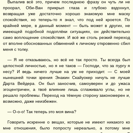
Выпалив всё это, причем последнюю фразу он чуть ли не
проорал, Оби-Ван прикрыл глаза и глубоко вздохнул,
возвращая уже достаточно хорошо знакомую мне маску
спокойствия, но теперь-то я знал, что под ней кроется. По
крайней мере, в данный момент — быть может в других, не
имеющей подобной подоплёки ситуациях, он действительно
само воплощение спокойствия. И всё же столь резкий переход
от вполне обоснованных обвинений к личному откровенно сбил
меня с толку.
— Я не отказываюсь, но всё не так просто. Ты всегда был
целостной личностью, но я не таков — Господи, что за пургу я
несу? И ведь ничего лучше на ум не приходит. — С моей
нынешней точки зрения Энакин Скайуокер ничуть не лучше
Дарта Вейдера. Он был заносчив, самоуверен и до ужаса
эгоцентричен, а твоё влияние лишь сглаживало углы, но не
решало проблемы. Переход на тёмную сторону закономерен и,
возможно, даже неизбежен.
— О-о-о! Так теперь это моя вина?
Говорить искренне о вещах, которые не имеют никакого ко
мне отношения, было попросту нереально, а потому мне