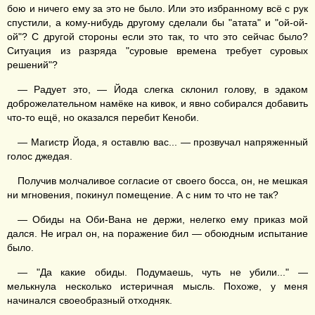
бою и ничего ему за это не было. Или это избранному всё с рук
спустили, а кому-нибудь другому сделали бы "атата" и "ой-ой-
ой"? С другой стороны если это так, то что это сейчас было?
Ситуация из разряда "суровые времена требует суровых
решений"?
— Радует это, — Йода слегка склонил голову, в эдаком
доброжелательном намёке на кивок, и явно собирался добавить
что-то ещё, но оказался перебит Кеноби.
— Магистр Йода, я оставлю вас... — прозвучал напряженный
голос джедая.
Получив молчаливое согласие от своего босса, он, не мешкая
ни мгновения, покинул помещение. А с ним то что не так?
— Обиды на Оби-Вана не держи, нелегко ему приказ мой
дался. Не играл он, на поражение бил — обоюдным испытание
было.
— "Да какие обиды. Подумаешь, чуть не убили..." —
мелькнула несколько истеричная мысль. Похоже, у меня
начинался своеобразный отходняк.