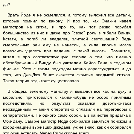
да?
Врать Йоде я не осмелился, а потому выложил все детали,
которые помнил по канону. И про то, как Энакин навёл
магистров на ситха, и про то, как тот резво порубал
большинство из них и даже про "свою" роль в гибели Винду.
Кстати, а погиб ли владелец элитной светошашки? Ведь
смертельных ран ему не нанесли, а сила вполне могла
позволить уцелеть при падении с такой высоты. Помнится,
читал я про соответствующую теорию о том, что именно
обезображенный Винду был учителем Кайло Рена в седьмом
фильме. Хотя с таким подходом можно дорассуждаться и до
того, что Джа-Джа Бинкс окажется скрытым владыкой ситхов.
Такая теория ведь тоже существовала.
В общем, зелёному магистру я вывалил всё как на духу и
морально приготовился к каким-нибудь не особо приятным
последствиям, но результат оказался довольно-таки
неожиданным — меня оперативно сплавили на переговоры с
сепаратистами. Не одного само собой, а в качестве придатка к
Оби-Вану. Сам же магистр Йода собирался заняться поиском и
координацией выживших джедаев, уж не знаю, как он собирался
это осуществлять. Через Силу скорее всего.