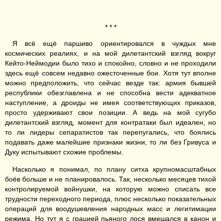
* * *
Я всё ещё паршиво ориентировался в чуждых мне
космических реалиях, и на мой дилетантский взгляд вокруг
Кейто-Неймодии было тихо и спокойно, словно и не проходили
здесь ещё совсем недавно ожесточенные бои. Хотя тут вполне
можно предположить, что сейчас везде так: армия бывшей
республики обезглавлена и не способна вести адекватное
наступление, а дроиды не имея соответствующих приказов,
просто удерживают свои позиции. А ведь на мой сугубо
дилетантский взгляд, момент для контратаки был идеален, но
то ли лидеры сепаратистов так перепугались, что боялись
подавать даже малейшие признаки жизни, то ли без Гривуса и
Дуку испытывают схожие проблемы.
Насколько я понимал, по плану ситха крупномасштабных
боёв больше и не планировалось. Так, несколько месяцев тихой
контролируемой войнушки, на которую можно списать все
трудности переходного периода, плюс несколько показательных
операций для воодушевления народных масс и легитимации
режима. Но тут я с грацией пьяного лося вмешался в канон и