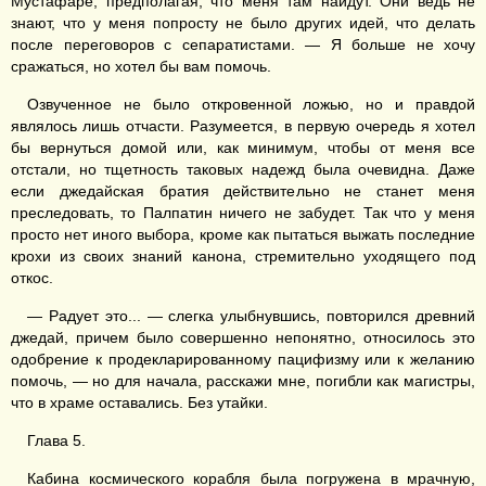
Мустафаре, предполагая, что меня там найдут. Они ведь не
знают, что у меня попросту не было других идей, что делать
после переговоров с сепаратистами. — Я больше не хочу
сражаться, но хотел бы вам помочь.
Озвученное не было откровенной ложью, но и правдой
являлось лишь отчасти. Разумеется, в первую очередь я хотел
бы вернуться домой или, как минимум, чтобы от меня все
отстали, но тщетность таковых надежд была очевидна. Даже
если джедайская братия действительно не станет меня
преследовать, то Палпатин ничего не забудет. Так что у меня
просто нет иного выбора, кроме как пытаться выжать последние
крохи из своих знаний канона, стремительно уходящего под
откос.
— Радует это... — слегка улыбнувшись, повторился древний
джедай, причем было совершенно непонятно, относилось это
одобрение к продекларированному пацифизму или к желанию
помочь, — но для начала, расскажи мне, погибли как магистры,
что в храме оставались. Без утайки.
Глава 5.
Кабина космического корабля была погружена в мрачную,