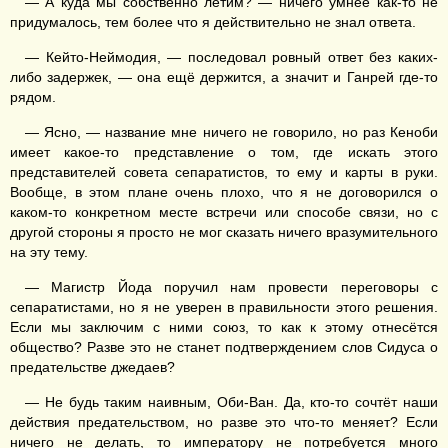
— А куда мы собственно летим? — ничего умнее как-то не
придумалось, тем более что я действительно не знал ответа.
— Кейто-Неймодия, — последовал ровный ответ без каких-
либо задержек, — она ещё держится, а значит и Ганрей где-то
рядом.
— Ясно, — название мне ничего не говорило, но раз Кеноби
имеет какое-то представление о том, где искать этого
представителей совета сепаратистов, то ему и карты в руки.
Вообще, в этом плане очень плохо, что я не договорился о
каком-то конкретном месте встречи или способе связи, но с
другой стороны я просто не мог сказать ничего вразумительного
на эту тему.
— Магистр Йода поручил нам провести переговоры с
сепаратистами, но я не уверен в правильности этого решения.
Если мы заключим с ними союз, то как к этому отнесётся
общество? Разве это не станет подтверждением слов Сидуса о
предательстве джедаев?
— Не будь таким наивным, Оби-Ван. Да, кто-то сочтёт наши
действия предательством, но разве это что-то меняет? Если
ничего не делать, то императору не потребуется много