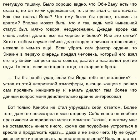
гнетущую тишину. Было хорошо видно, что Оби-Вану есть что
сказать, но он то ли сдерживался, то ли не знал с чего начать.
Как там сказал Йода? Что ему было бы проще, окажись я
врагом? Вполне может быть, что и так, ведь мой нынешний
статус был, мягко говоря, неоднозначен. Джедаи вроде как
очень любят делить всё на черное и белое? Или это ситхи?
Хотя в любом случае сейчас дело скорее в личных отношениях,
нежели в чем-то ещё. Если убрать сам фактор ордена, то
Энакин в первую очередь предал человека, который его взял
его в ученики вопреки воле совета, растил и наставлял долгие
годы. То есть, если не второго отца, то старшего брата.
— Ты бы нанёс удар, если бы Йода тебя не остановил? —
устав от этой неприятной атмосферы, в конце концов я решил
сам проявить инициативу и начать диалог, тем более что
данный вопрос меня действительно крайне интересовал
Вот только Кеноби не стал утруждать себя ответом. Более
того, даже не посмотрел в мою сторону. Собственно он вообще
практически игнорировал меня с момента "казни", а потому мне
не оставалось ничего иного, кроме как поудобнее устроиться в
кресле и продолжить ждать... даже и не знаю чего. Ну не будет
же он меня игнорировать на постоянно основе? Ведь не станет,