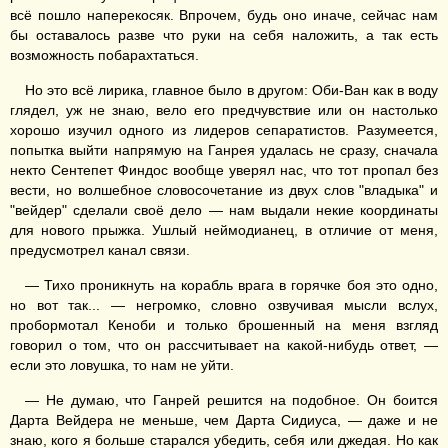
всё пошло наперекосяк. Впрочем, будь оно иначе, сейчас нам
бы оставалось разве что руки на себя наложить, а так есть
возможность побарахтаться.
Но это всё лирика, главное было в другом: Оби-Ван как в воду
глядел, уж не знаю, вело его предчувствие или он настолько
хорошо изучил одного из лидеров сепаратистов. Разумеется,
попытка выйти напрямую на Ганрея удалась не сразу, сначала
некто Сентепет Финдос вообще уверял нас, что тот пропал без
вести, но волшебное словосочетание из двух слов "владыка" и
"вейдер" сделали своё дело — нам выдали некие координаты
для нового прыжка. Ушлый неймодианец, в отличие от меня,
предусмотрел канал связи.
— Тихо проникнуть на корабль врага в горячке боя это одно,
но вот так... — негромко, словно озвучивая мысли вслух,
пробормотал Кеноби и только брошенный на меня взгляд
говорил о том, что он рассчитывает на какой-нибудь ответ, —
если это ловушка, то нам не уйти.
— Не думаю, что Ганрей решится на подобное. Он боится
Дарта Вейдера не меньше, чем Дарта Сидиуса, — даже и не
знаю, кого я больше старался убедить, себя или джедая. Но как