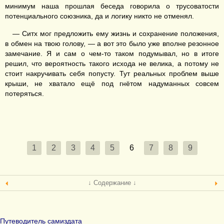
минимум наша прошлая беседа говорила о трусоватости
потенциального союзника, да и логику никто не отменял.
— Ситх мог предложить ему жизнь и сохранение положения,
в обмен на твою голову, — а вот это было уже вполне резонное
замечание. Я и сам о чем-то таком подумывал, но в итоге
решил, что вероятность такого исхода не велика, а потому не
стоит накручивать себя попусту. Тут реальных проблем выше
крыши, не хватало ещё под гнётом надуманных совсем
потеряться.
1
2
3
4
5
6
7
8
9
↓ Содержание ↓
Путеводитель самиздата