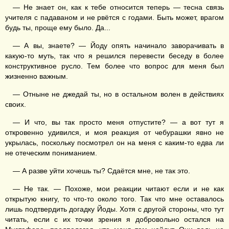
— Не знает он, как к тебе относится теперь — тесна связь
учителя с падаваном и не рвётся с годами. Быть может, врагом
будь ты, проще ему было. Да...
— А вы, знаете? — Йоду опять начинало заворачивать в
какую-то муть, так что я решился перевести беседу в более
конструктивное русло. Тем более что вопрос для меня был
жизненно важным.
— Отныне не джедай ты, но в остальном волен в действиях
своих.
— И что, вы так просто меня отпустите? — а вот тут я
откровенно удивился, и моя реакция от чебурашки явно не
укрылась, поскольку посмотрел он на меня с каким-то едва ли
не отеческим пониманием.
— А разве уйти хочешь ты? Сдаётся мне, не так это.
— Не так. — Похоже, мои реакции читают если и не как
открытую книгу, то что-то около того. Так что мне оставалось
лишь подтвердить догадку Йоды. Хотя с другой стороны, что тут
читать, если с их точки зрения я добровольно остался на