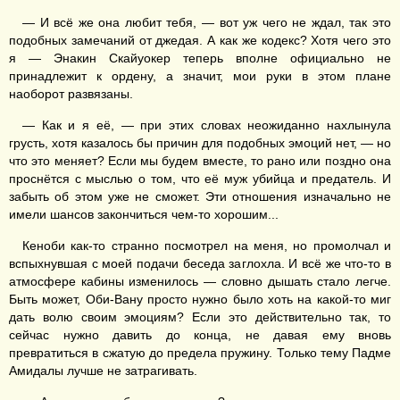
— И всё же она любит тебя, — вот уж чего не ждал, так это
подобных замечаний от джедая. А как же кодекс? Хотя чего это
я — Энакин Скайуокер теперь вполне официально не
принадлежит к ордену, а значит, мои руки в этом плане
наоборот развязаны.
— Как и я её, — при этих словах неожиданно нахлынула
грусть, хотя казалось бы причин для подобных эмоций нет, — но
что это меняет? Если мы будем вместе, то рано или поздно она
проснётся с мыслью о том, что её муж убийца и предатель. И
забыть об этом уже не сможет. Эти отношения изначально не
имели шансов закончиться чем-то хорошим...
Кеноби как-то странно посмотрел на меня, но промолчал и
вспыхнувшая с моей подачи беседа заглохла. И всё же что-то в
атмосфере кабины изменилось — словно дышать стало легче.
Быть может, Оби-Вану просто нужно было хоть на какой-то миг
дать волю своим эмоциям? Если это действительно так, то
сейчас нужно давить до конца, не давая ему вновь
превратиться в сжатую до предела пружину. Только тему Падме
Амидалы лучше не затрагивать.