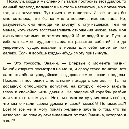
Пожалуй, когда я мысленно пытался построить этот диалог, то
данный переход получался не столь натянутым, но получилось
так, как получилось. Тут ничего не поделать. И всё же как бы
мне хотелось, что бы ко мне относились именно так... Но,
разумеется, они никогда не забудут о случившемся. Тем не
менее, хоть как-то восстанавливать отношения нужно, ведь моя
жизнь зависит именно от этих людей. И не людей тоже. Пусть я
избежал самого худшего варианта развития событий, но до
уверенного существования в новом для себя мире ой как
далеко. Если я вообще когда-нибудь смогу привыкнуть...
— Это трусость, Энакин. — Впервые с момента "казни"
Кеноби открыто посмотрел на меня, и сразу стало понятно, что
даже хвалёная джедайская выдержка имеет свои пределы.
Похоже, я поспешил с попытками наладить контакт. — Ты не
досадную оплошность допустил, на которую можно закрыть
глаза и спокойно жить дальше. Не очередной корабль разбил
или что-то в таком духе. Нет, ты помог ситху уничтожить всё то,
что мы считали своим домом и своей семьёй! Понимаешь?!
Всё! И всё же я могу понять желание забыть о том, что ты
натворил, но почему отказываешься от того Энакина, которого я
знал?!