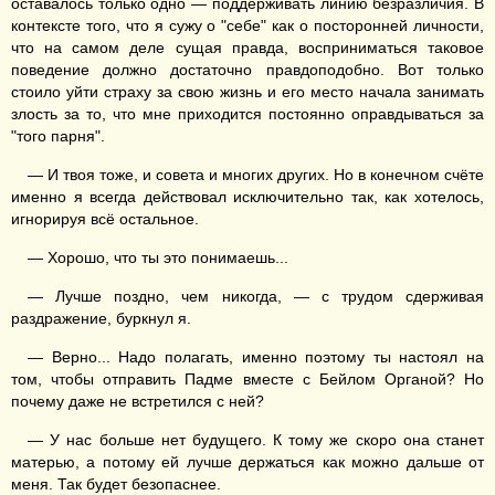
оставалось только одно — поддерживать линию безразличия. В
контексте того, что я сужу о "себе" как о посторонней личности,
что на самом деле сущая правда, восприниматься таковое
поведение должно достаточно правдоподобно. Вот только
стоило уйти страху за свою жизнь и его место начала занимать
злость за то, что мне приходится постоянно оправдываться за
"того парня".
— И твоя тоже, и совета и многих других. Но в конечном счёте
именно я всегда действовал исключительно так, как хотелось,
игнорируя всё остальное.
— Хорошо, что ты это понимаешь...
— Лучше поздно, чем никогда, — с трудом сдерживая
раздражение, буркнул я.
— Верно... Надо полагать, именно поэтому ты настоял на
том, чтобы отправить Падме вместе с Бейлом Органой? Но
почему даже не встретился с ней?
— У нас больше нет будущего. К тому же скоро она станет
матерью, а потому ей лучше держаться как можно дальше от
меня. Так будет безопаснее.