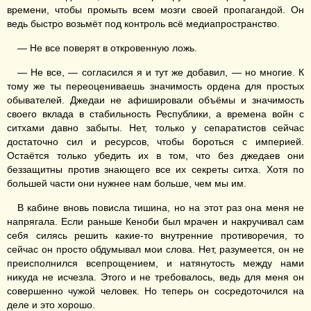
времени, чтобы промыть всем мозги своей пропагандой. Он
ведь быстро возьмёт под контроль всё медиапространство.
— Не все поверят в откровенную ложь.
— Не все, — согласился я и тут же добавил, — но многие. К
тому же ты переоцениваешь значимость ордена для простых
обывателей. Джедаи не афишировали объёмы и значимость
своего вклада в стабильность Республики, а времена войн с
ситхами давно забыты. Нет, только у сепаратистов сейчас
достаточно сил и ресурсов, чтобы бороться с империей.
Остаётся только убедить их в том, что без джедаев они
беззащитны против знающего все их секреты ситха. Хотя по
большей части они нужнее нам больше, чем мы им.
В кабине вновь повисла тишина, но на этот раз она меня не
напрягала. Если раньше Кеноби был мрачен и накручивал сам
себя силясь решить какие-то внутренние противоречия, то
сейчас он просто обдумывал мои слова. Нет, разумеется, он не
преисполнился всепрощением, и натянутость между нами
никуда не исчезла. Этого и не требовалось, ведь для меня он
совершенно чужой человек. Но теперь он сосредоточился на
деле и это хорошо.