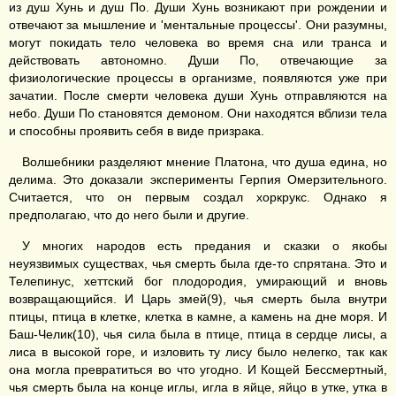
из душ Хунь и душ По. Души Хунь возникают при рождении и
отвечают за мышление и 'ментальные процессы'. Они разумны,
могут покидать тело человека во время сна или транса и
действовать автономно. Души По, отвечающие за
физиологические процессы в организме, появляются уже при
зачатии. После смерти человека души Хунь отправляются на
небо. Души По становятся демоном. Они находятся вблизи тела
и способны проявить себя в виде призрака.
Волшебники разделяют мнение Платона, что душа едина, но
делима. Это доказали эксперименты Герпия Омерзительного.
Считается, что он первым создал хоркрукс. Однако я
предполагаю, что до него были и другие.
У многих народов есть предания и сказки о якобы
неуязвимых существах, чья смерть была где-то спрятана. Это и
Телепинус, хеттский бог плодородия, умирающий и вновь
возвращающийся. И Царь змей(9), чья смерть была внутри
птицы, птица в клетке, клетка в камне, а камень на дне моря. И
Баш-Челик(10), чья сила была в птице, птица в сердце лисы, а
лиса в высокой горе, и изловить ту лису было нелегко, так как
она могла превратиться во что угодно. И Кощей Бессмертный,
чья смерть была на конце иглы, игла в яйце, яйцо в утке, утка в