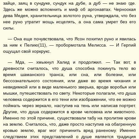
зайце, заяц в сундуке, сундук на дубе, а дуб — не знаю где.
Здесь же можно вспомнить и миф об аргонавтах. Черноокая
дева Медея, хранительница золотого руна, утверждала, что без
нее руно утратит мощь исцелять, а она сама умрет без его
силы.
— Она еще почувствовала, что Ясон похитил руно и явилась
за ним к Пелию(11), — пробормотала Мелисса. — И Герпий
ощущал свой хоркрукс.
— Мда, — хмыкнул Халид и продолжил. — Так вот, в
древности считалось, что душа способна покинуть тело во
время шаманского транса, или сна, или болезни, или
бессознательного состояния, или даже во время чихания и
невидимкой или в виде маленького зверька, вроде воробья или
мышки, путешествовать по свету. Некоторые полагали, что душа
человека содержится в его тени или изображении, что ее можно
поймать через зеркало, наступив на тень или написав портрет.
Другие, что душа содержится в крови человека или животного.
Именно по этой причине, существовали табу на пролитие крови
на землю. Считалось, что, даже просто наступив на обагренную
кровью землю, враг мог причинить вред раненому. Именно
следствием этих представлений о душе является традиция