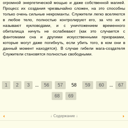
огромной энергетической мощью и даже собственной магией.
Процесс их создания чрезвычайно сложен, на это способны
только очень сильные некроманты. Служители легко вселяются
в любое тело, полностью контролируют его, за что их и
называют кукловодами, и с уничтожением временного
обиталища ничуть не ослабевают (как это случается с
фантомами сна и другими искусственными призраками,
которые могут даже погибнуть, если убить того, в ком они в
данный момент находятся). В случае гибели мага-создателя
Служители становятся полностью свободными.
1
2
3
...
56
57
58
59
60
...
67
68
69
↓ Содержание ↓