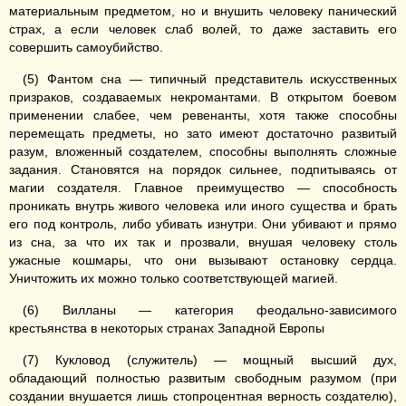
материальным предметом, но и внушить человеку панический
страх, а если человек слаб волей, то даже заставить его
совершить самоубийство.
(5) Фантом сна — типичный представитель искусственных
призраков, создаваемых некромантами. В открытом боевом
применении слабее, чем ревенанты, хотя также способны
перемещать предметы, но зато имеют достаточно развитый
разум, вложенный создателем, способны выполнять сложные
задания. Становятся на порядок сильнее, подпитываясь от
магии создателя. Главное преимущество — способность
проникать внутрь живого человека или иного существа и брать
его под контроль, либо убивать изнутри. Они убивают и прямо
из сна, за что их так и прозвали, внушая человеку столь
ужасные кошмары, что они вызывают остановку сердца.
Уничтожить их можно только соответствующей магией.
(6) Вилланы — категория феодально-зависимого
крестьянства в некоторых странах Западной Европы
(7) Кукловод (служитель) — мощный высший дух,
обладающий полностью развитым свободным разумом (при
создании внушается лишь стопроцентная верность создателю),