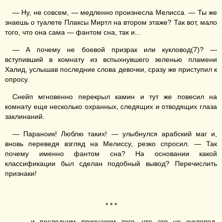
— Ну, не совсем, — медленно произнесла Мелисса. — Ты же
знаешь о туалете Плаксы Миртл на втором этаже? Так вот, мало
того, что она сама — фантом сна, так и...
— А почему не боевой призрак или кукловод(7)? —
вступивший в комнату из вспыхнувшего зеленью пламени
Халид, услышав последние слова девочки, сразу же приступил к
опросу.
Снейп мгновенно перекрыл камин и тут же повесил на
комнату еще несколько охранных, следящих и отводящих глаза
заклинаний.
— Параноик! Люблю таких! — улыбнулся арабский маг и,
вновь переведя взгляд на Мелиссу, резко спросил. — Так
почему именно фантом сна? На основании какой
классификации был сделан подобный вывод? Перечислить
признаки!
* * *
— ...и последним признаком того, что это не кукловод,