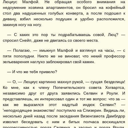
Люциус Малфой. Не обращая особого внимания на
недоумение хозяина апартаментов, он бросил на кофейный
стол два надушенных голубых конверта, а после подошел к
дивану, взбил несколько подушек и удобно расположился,
закинув ногу на ногу.
— С каких это пор ты подрабатываешь совой, Люц? —
спросил Снейп, даже не двигаясь со своего места.
— Полагаю, — хмыкнул Малфой и взглянул на часы, — с
пяти пополудни. Никто же не виноват, что некий профессор
зельеварения наглухо заблокировал свой камин.
— И что же тебя привело?
— О, — Люциус картинно махнул рукой, — сущая безделица!
Ко мне, как к члену Попечительского совета Хогвартса,
независимо друг от друга заявились Селвин и Роули. И
представляешь, их интересовал один и тот же вопрос: что за —
как же выразился этот надутый индюк Селвин? —
'неподходящее знакомство' поступило на Слизерин. Видишь ли,
несколько дней назад после заседания Визенгамота Дамблдор
изволил беседовать с ним и битых полчаса восхищался
прогрессивностью лорда Селвина, а заодно и лорда Роули,