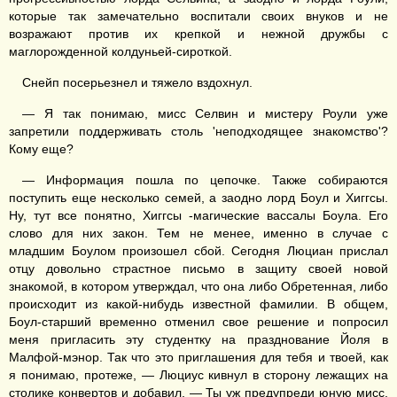
которые так замечательно воспитали своих внуков и не
возражают против их крепкой и нежной дружбы с
маглорожденной колдуньей-сироткой.
Снейп посерьезнел и тяжело вздохнул.
— Я так понимаю, мисс Селвин и мистеру Роули уже
запретили поддерживать столь 'неподходящее знакомство'?
Кому еще?
— Информация пошла по цепочке. Также собираются
поступить еще несколько семей, а заодно лорд Боул и Хиггсы.
Ну, тут все понятно, Хиггсы -магические вассалы Боула. Его
слово для них закон. Тем не менее, именно в случае с
младшим Боулом произошел сбой. Сегодня Люциан прислал
отцу довольно страстное письмо в защиту своей новой
знакомой, в котором утверждал, что она либо Обретенная, либо
происходит из какой-нибудь известной фамилии. В общем,
Боул-старший временно отменил свое решение и попросил
меня пригласить эту студентку на празднование Йоля в
Малфой-мэнор. Так что это приглашения для тебя и твоей, как
я понимаю, протеже, — Люциус кивнул в сторону лежащих на
столике конвертов и добавил. — Ты уж предупреди юную мисс,