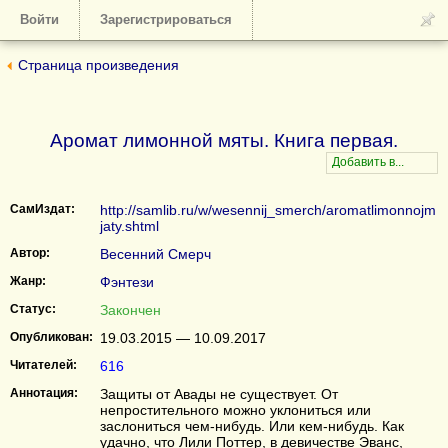
Войти
Зарегистрироваться
Страница произведения
Аромат лимонной мяты. Книга первая.
СамИздат:
http://samlib.ru/w/wesennij_smerch/aromatlimonnojm
jaty.shtml
Автор:
Весенний Смерч
Жанр:
Фэнтези
Статус:
Закончен
Опубликован:
19.03.2015 — 10.09.2017
Читателей:
616
Аннотация:
Защиты от Авады не существует. От
непростительного можно уклониться или
заслониться чем-нибудь. Или кем-нибудь. Как
удачно, что Лили Поттер, в девичестве Эванс,