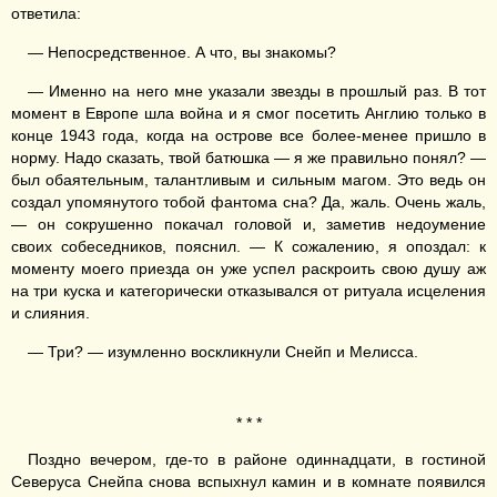
ответила:
— Непосредственное. А что, вы знакомы?
— Именно на него мне указали звезды в прошлый раз. В тот
момент в Европе шла война и я смог посетить Англию только в
конце 1943 года, когда на острове все более-менее пришло в
норму. Надо сказать, твой батюшка — я же правильно понял? —
был обаятельным, талантливым и сильным магом. Это ведь он
создал упомянутого тобой фантома сна? Да, жаль. Очень жаль,
— он сокрушенно покачал головой и, заметив недоумение
своих собеседников, пояснил. — К сожалению, я опоздал: к
моменту моего приезда он уже успел раскроить свою душу аж
на три куска и категорически отказывался от ритуала исцеления
и слияния.
— Три? — изумленно воскликнули Снейп и Мелисса.
* * *
Поздно вечером, где-то в районе одиннадцати, в гостиной
Северуса Снейпа снова вспыхнул камин и в комнате появился