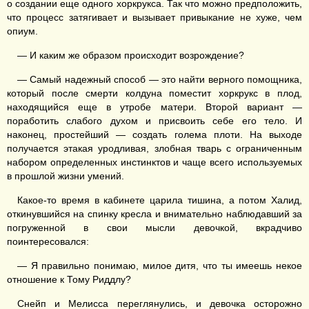
о создании еще одного хоркрукса. Так что можно предположить,
что процесс затягивает и вызывает привыкание не хуже, чем
опиум.
— И каким же образом происходит возрождение?
— Самый надежный способ — это найти верного помощника,
который после смерти колдуна поместит хоркрукс в плод,
находящийся еще в утробе матери. Второй вариант —
поработить слабого духом и присвоить себе его тело. И
наконец, простейший — создать голема плоти. На выходе
получается этакая уродливая, злобная тварь с ограниченным
набором определенных инстинктов и чаще всего используемых
в прошлой жизни умений.
Какое-то время в кабинете царила тишина, а потом Халид,
откинувшийся на спинку кресла и внимательно наблюдавший за
погруженной в свои мысли девочкой, вкрадчиво
поинтересовался:
— Я правильно понимаю, милое дитя, что ты имеешь некое
отношение к Тому Риддлу?
Снейп и Мелисса переглянулись, и девочка осторожно