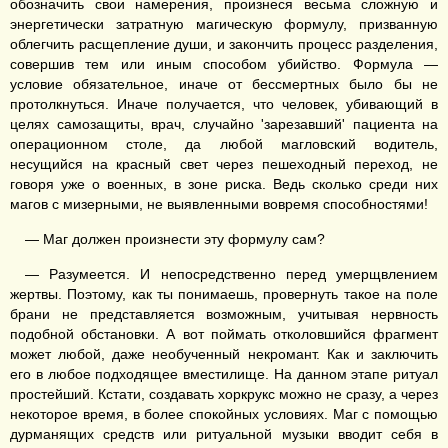
обозначить свои намерения, произнеся весьма сложную и
энергетически затратную магическую формулу, призванную
облегчить расщепление души, и закончить процесс разделения,
совершив тем или иным способом убийство. Формула —
условие обязательное, иначе от бессмертных было бы не
протолкнуться. Иначе получается, что человек, убивающий в
целях самозащиты, врач, случайно 'зарезавший' пациента на
операционном столе, да любой магловский водитель,
несущийся на красный свет через пешеходный переход, не
говоря уже о военных, в зоне риска. Ведь сколько среди них
магов с мизерными, не выявленными вовремя способностями!
— Маг должен произнести эту формулу сам?
— Разумеется. И непосредственно перед умерщвлением
жертвы. Поэтому, как ты понимаешь, провернуть такое на поле
брани не представляется возможным, учитывая нервность
подобной обстановки. А вот поймать отколовшийся фрагмент
может любой, даже необученный некромант. Как и заключить
его в любое подходящее вместилище. На данном этапе ритуал
простейший. Кстати, создавать хоркрукс можно не сразу, а через
некоторое время, в более спокойных условиях. Маг с помощью
дурманящих средств или ритуальной музыки вводит себя в