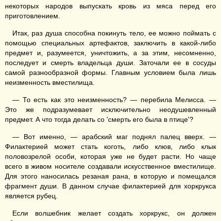
некоторых народов выпускать кровь из мяса перед его
приготовлением.
Итак, раз душа способна покинуть тело, ее можно поймать с
помощью специальных артефактов, заключить в какой-либо
предмет и, разумеется, уничтожить, а за этим, несомненно,
последует и смерть владельца души. Заточали ее в сосуды
самой разнообразной формы. Главным условием была лишь
неизменность вместилища.
— То есть как это неизменность? — перебила Мелисса. —
Это же подразумевает исключительно неодушевленный
предмет. А что тогда делать со 'смерть его была в птице'?
— Вот именно, — арабский маг поднял палец вверх. —
Филактерией может стать коготь, либо клюв, либо клык
половозрелой особи, которая уже не будет расти. Но чаще
всего в живом носителе создавали искусственное вместилище.
Для этого наносилась резаная рана, в которую и помещался
фрагмент души. В данном случае филактерией для хоркрукса
является рубец.
Если волшебник желает создать хоркрукс, он должен