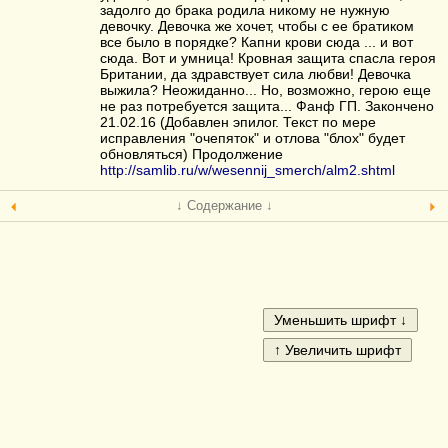
задолго до брака родила никому не нужную
девочку. Девочка же хочет, чтобы с ее братиком
все было в порядке? Капни крови сюда ... и вот
сюда. Вот и умница! Кровная защита спасла героя
Британии, да здравствует сила любви! Девочка
выжила? Неожиданно... Но, возможно, герою еще
не раз потребуется защита... Фанф ГП. Закончено
21.02.16 (Добавлен эпилог. Текст по мере
исправления "очепяток" и отлова "блох" будет
обновляться) Продолжение
http://samlib.ru/w/wesennij_smerch/alm2.shtml
↓ Содержание ↓