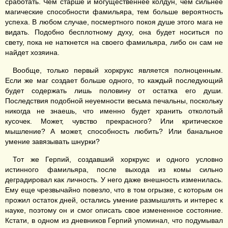
сработать. Чем старше и могущественнее колдун, чем сильнее
магические способности фамильяра, тем больше вероятность
успеха. В любом случае, посмертного покоя душе этого мага не
видать. Подобно бесплотному духу, она будет носиться по
свету, пока не наткнется на своего фамильяра, либо он сам не
найдет хозяина.
Вообще, только первый хоркрукс является полноценным.
Если же маг создает больше одного, то каждый последующий
будет содержать лишь половину от остатка его души.
Последствия подобной неуемности весьма печальны, поскольку
никогда не знаешь, что именно будет хранить отколотый
кусочек. Может, чувство прекрасного? Или критическое
мышление? А может, способность любить? Или банальное
умение завязывать шнурки?
Тот же Герпий, создавший хоркрукс и одного условно
истинного фамильяра, после выхода из комы сильно
деградировал как личность. У него даже внешность изменилась.
Ему еще чрезвычайно повезло, что в том огрызке, с которым он
прожил остаток дней, остались умение размышлять и интерес к
науке, поэтому он и смог описать свое измененное состояние.
Кстати, в одном из дневников Герпий упоминал, что подумывал