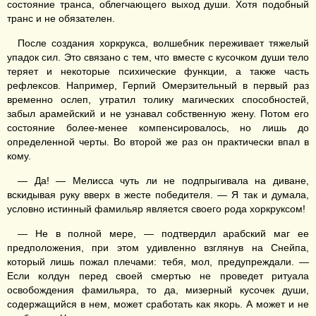
состояние транса, облегчающего выход души. Хотя подобный
транс и не обязателен.
После создания хоркрукса, волшебник переживает тяжелый
упадок сил. Это связано с тем, что вместе с кусочком души тело
теряет и некоторые психические функции, а также часть
рефлексов. Например, Герпий Омерзительный в первый раз
временно ослеп, утратил толику магических способностей,
забыл арамейский и не узнавал собственную жену. Потом его
состояние более-менее компенсировалось, но лишь до
определенной черты. Во второй же раз он практически впал в
кому.
— Да! — Мелисса чуть ли не подпрыгивала на диване,
вскидывая руку вверх в жесте победителя. — Я так и думала,
условно истинный фамильяр является своего рода хоркруксом!
— Не в полной мере, — подтвердил арабский маг ее
предположения, при этом удивленно взглянув на Снейпа,
который лишь пожал плечами: тебя, мол, предупреждали. —
Если колдун перед своей смертью не проведет ритуала
освобождения фамильяра, то да, мизерный кусочек души,
содержащийся в нем, может сработать как якорь. А может и не