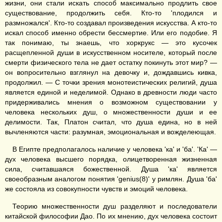
жизни, они стали искать способ максимально продлить свое
существование, продолжить себя. Кто-то 'плодился и
размножался'. Кто-то создавал произведения искусства. А кто-то
искал способ именно обрести бессмертие. Или его подобие. Я
так понимаю, ты знаешь, что хоркрукс — это кусочек
расщепленной души в искусственном носителе, который после
смерти физического тела не дает остатку покинуть этот мир? —
он вопросительно взглянул на девочку и, дождавшись кивка,
продолжил. — С точки зрения монотеистических религий, душа
является единой и неделимой. Однако в древности люди часто
придерживались мнения о возможном существовании у
человека нескольких душ, о множественности души и ее
делимости. Так, Платон считал, что душа едина, но в ней
вычленяются части: разумная, эмоциональная и вожделеющая.
В Египте предполагалось наличие у человека 'ка' и 'ба'. 'Ка' —
дух человека высшего порядка, олицетворенная жизненная
сила, считавшаяся божественной. Душа 'ка' является
своеобразным аналогом понятия 'genius(8)' у римлян. Душа 'ба'
же состояла из совокупности чувств и эмоций человека.
Теорию множественности душ разделяют и последователи
китайской философии Дао. По их мнению, дух человека состоит