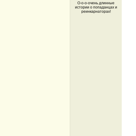
О-о-о-очень длинные
истории о попаданцах и
реинкарнаторах!