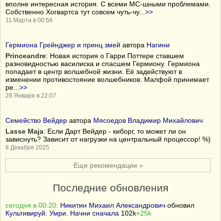
вполне интересная история. С всеми МС-шными проблемами.
Собственно Хогвартса тут совсем чуть-чу
...>>
11 Марта в 00:56
Гермиона Грейнджер и принц змей
автора
Нагини
Princeandre
:
Новая история о Гарри Поттере ставшем
разновидностью василиска и спасшем Гермиону. Гермиона
попадает в центр волшебной жизни. Её задействуют в
изменении противостояние волшебников. Малфой принимает
ре
...>>
28 Января в 22:07
Семейство Вейдер
автора
Мясоедов Владимир Михайлович
Lasse Maja
: Если Дарт Вейдер - киборг, то может ли он
зависнуть? Зависит от нагрузки на центральный процессор! %)
8 Декабря 2025
Еще рекомендации »
Последние обновления
сегодня в 00:20:
Никитин Михаил Александрович
обновил
Культивируй. Умри. Начни сначала
102k
+25k