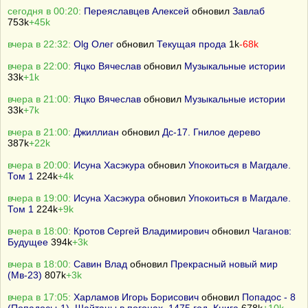
сегодня в 00:20:
Переяславцев Алексей
обновил
Завлаб
753k
+45k
вчера в 22:32:
Olg Олег
обновил
Текущая прода
1k
-68k
вчера в 22:00:
Яцко Вячеслав
обновил
Музыкальные истории
33k
+1k
вчера в 21:00:
Яцко Вячеслав
обновил
Музыкальные истории
33k
+7k
вчера в 21:00:
Джиллиан
обновил
Дс-17. Гнилое дерево
387k
+22k
вчера в 20:00:
Исуна Хасэкура
обновил
Упокоиться в Магдале.
Том 1
224k
+4k
вчера в 19:00:
Исуна Хасэкура
обновил
Упокоиться в Магдале.
Том 1
224k
+9k
вчера в 18:00:
Кротов Сергей Владимирович
обновил
Чаганов:
Будущее
394k
+3k
вчера в 18:00:
Савин Влад
обновил
Прекрасный новый мир
(Мв-23)
807k
+3k
вчера в 17:05:
Харламов Игорь Борисович
обновил
Попадос - 8