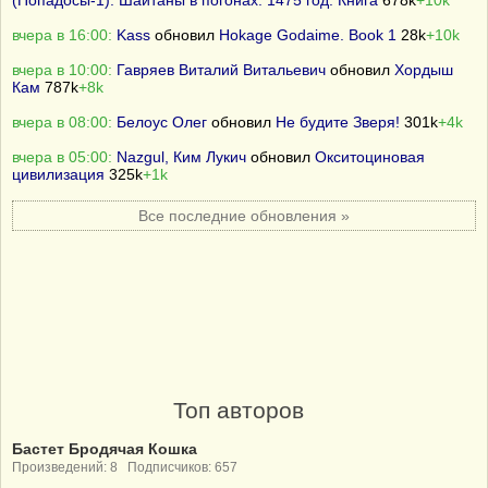
(Попадосы-1). Шайтаны в погонах. 1475 год. Книга
678k
+10k
вчера в 16:00:
Kass
обновил
Hokage Godaime. Book 1
28k
+10k
вчера в 10:00:
Гавряев Виталий Витальевич
обновил
Хордыш
Кам
787k
+8k
вчера в 08:00:
Белоус Олег
обновил
Не будите Зверя!
301k
+4k
вчера в 05:00:
Nazgul, Ким Лукич
обновил
Окситоциновая
цивилизация
325k
+1k
Все последние обновления »
Топ авторов
Бастет Бродячая Кошка
Произведений: 8 Подписчиков: 657