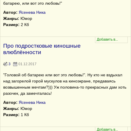
батарею, или вот это любовь!"
Автор:
Ясенева Ника
Жанры:
Юмор
Размер:
2 Кб
Про подростковые киношные
влюблённости
3
01.12.2017
"Головой об батарею или вот это любовь!". Ну кто не вздыхал
над загорелой горой мускулов на киноэкране, предаваясь
возвышенным мечтам?))) Уж половина-то прекрасных дам хоть
разочек, да замечталась!
Автор:
Ясенева Ника
Жанры:
Юмор
Размер:
1 Кб