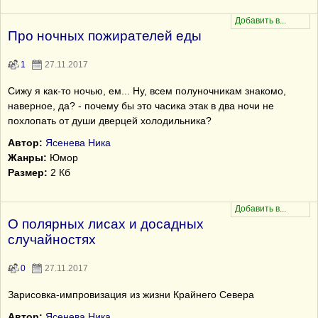
Про ночных пожирателей еды
1
27.11.2017
Сижу я как-то ночью, ем... Ну, всем полуночникам знакомо,
наверное, да? - почему бы это часика этак в два ночи не
похлопать от души дверцей холодильника?
Автор:
Ясенева Ника
Жанры:
Юмор
Размер:
2 Кб
О полярных лисах и досадных
случайностях
0
27.11.2017
Зарисовка-импровизация из жизни Крайнего Севера
Автор:
Ясенева Ника