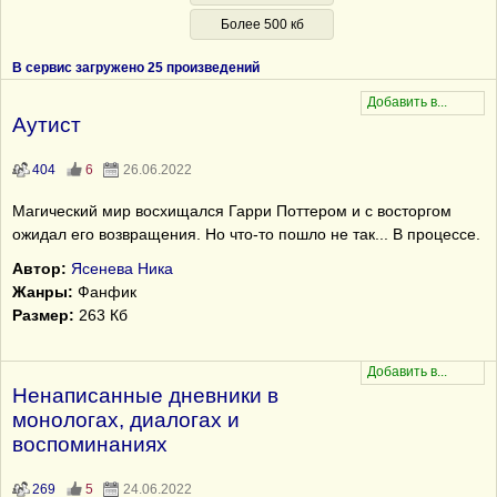
Более 500 кб
В сервис загружено 25 произведений
Аутист
404
6
26.06.2022
Магический мир восхищался Гарри Поттером и с восторгом
ожидал его возвращения. Но что-то пошло не так... В процессе.
Автор:
Ясенева Ника
Жанры:
Фанфик
Размер:
263 Кб
Ненаписанные дневники в
монологах, диалогах и
воспоминаниях
269
5
24.06.2022