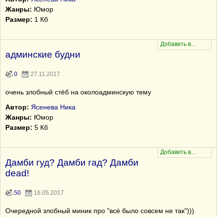
Жанры:
Юмор
Размер:
1 Кб
админские будни
0
27.11.2017
очень злобный стёб на околоадминскую тему
Автор:
Ясенева Ника
Жанры:
Юмор
Размер:
5 Кб
Дамби гуд? Дамби гад? Дамби
dead!
50
16.05.2017
Очередной злобный миник про "всё было совсем не так")))