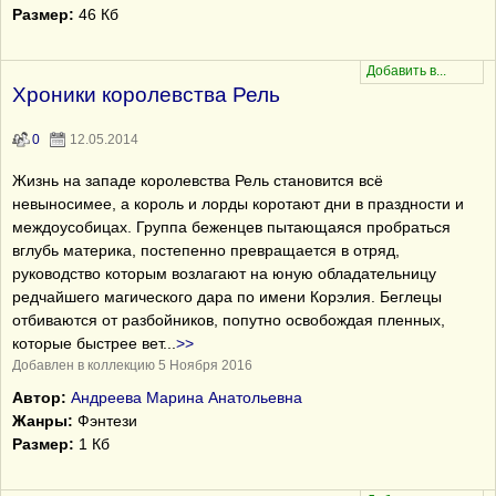
Размер:
46 Кб
Хроники королевства Рель
0
12.05.2014
Жизнь на западе королевства Рель становится всё
невыносимее, а король и лорды коротают дни в праздности и
междоусобицах. Группа беженцев пытающаяся пробраться
вглубь материка, постепенно превращается в отряд,
руководство которым возлагают на юную обладательницу
редчайшего магического дара по имени Корэлия. Беглецы
отбиваются от разбойников, попутно освобождая пленных,
которые быстрее вет
...
>>
Добавлен в коллекцию 5 Ноября 2016
Автор:
Андреева Марина Анатольевна
Жанры:
Фэнтези
Размер:
1 Кб