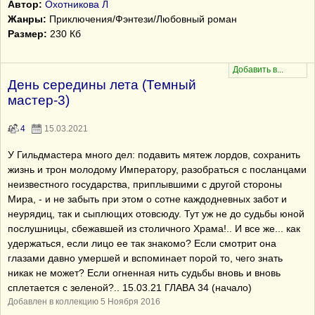
Автор:
Охотникова Л
Жанры:
Приключения/Фэнтези/Любовный роман
Размер:
230 Кб
День середины лета (Темный
мастер-3)
4
15.03.2021
У Гильдмастера много дел: подавить мятеж лордов, сохранить
жизнь и трон молодому Императору, разобраться с посланцами
неизвестного государства, приплывшими с другой стороны
Мира, - и не забыть при этом о сотне каждодневных забот и
неурядиц, так и сыплющих отовсюду. Тут уж не до судьбы юной
послушницы, сбежавшей из столичного Храма!.. И все же... как
удержаться, если лицо ее так знакомо? Если смотрит она
глазами давно умершей и вспоминает порой то, чего знать
никак не может? Если огненная нить судьбы вновь и вновь
сплетается с зеленой?.. 15.03.21 ГЛАВА 34 (начало)
Добавлен в коллекцию 5 Ноября 2016