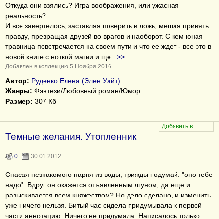
Откуда они взялись? Игра воображения, или ужасная
реальность?
И все завертелось, заставляя поверить в ложь, мешая принять
правду, превращая друзей во врагов и наоборот. С кем юная
травница повстречается на своем пути и что ее ждет - все это в
новой книге с ноткой магии и ще
...
>>
Добавлен в коллекцию 5 Ноября 2016
Автор:
Руденко Елена (Элен Уайт)
Жанры:
Фэнтези/Любовный роман/Юмор
Размер:
307 Кб
Темные желания. Утопленник
0
30.01.2012
Спасая незнакомого парня из воды, трижды подумай: "оно тебе
надо". Вдруг он окажется отъявленным лгуном, да еще и
разыскивается всем княжеством? Но дело сделано, и изменить
уже ничего нельзя. Битый час сидела придумывала к первой
части аннотацию. Ничего не придумала. Написалось только