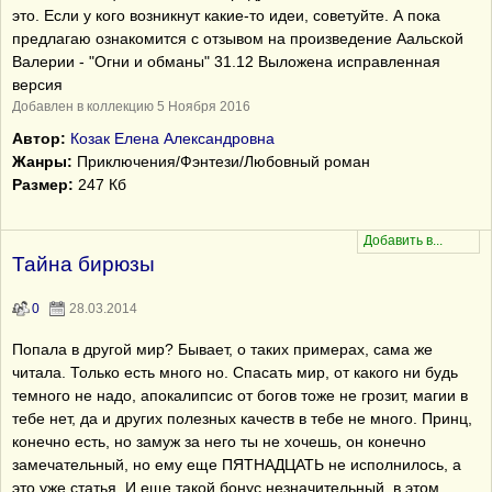
это. Если у кого возникнут какие-то идеи, советуйте. А пока
предлагаю ознакомится с отзывом на произведение Аальской
Валерии - "Огни и обманы" 31.12 Выложена исправленная
версия
Добавлен в коллекцию 5 Ноября 2016
Автор:
Козак Елена Александровна
Жанры:
Приключения/Фэнтези/Любовный роман
Размер:
247 Кб
Тайна бирюзы
0
28.03.2014
Попала в другой мир? Бывает, о таких примерах, сама же
читала. Только есть много но. Спасать мир, от какого ни будь
темного не надо, апокалипсис от богов тоже не грозит, магии в
тебе нет, да и других полезных качеств в тебе не много. Принц,
конечно есть, но замуж за него ты не хочешь, он конечно
замечательный, но ему еще ПЯТНАДЦАТЬ не исполнилось, а
это уже статья. И еще такой бонус незначительный, в этом