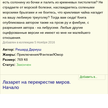
есть солонину из бочки и палить из кремневых пистолетов? Не
страдаете от морской болезни, наслаждаетесь солеными
морскими брызгами и не боитесь, что крикливая чайка нагадит
на вашу любимую треуголку? Тогда вам сюда! Книга
опубликована автором также на прозе.ру и фикбуке, с
разрешения автора - на либрусеке. Любые другие
оцифрованные версии не имеют ко мне ни малейшего
отношения.
Добавлен в коллекцию 5 Ноября 2016
Автор:
Ришард Дариуш
Жанры:
Приключения/Фэнтези/Юмор
Размер:
769 Кб
Статус:
Закончен
Лазарет на перекрестке миров.
Начало
0
28.08.2014
Задумалась в процессе написания - что может преодолеть