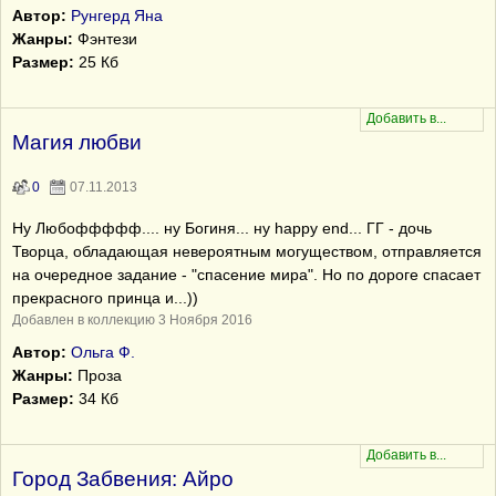
Автор:
Рунгерд Яна
Жанры:
Фэнтези
Размер:
25 Кб
Магия любви
0
07.11.2013
Ну Любоффффф.... ну Богиня... ну happy end... ГГ - дочь
Творца, обладающая невероятным могуществом, отправляется
на очередное задание - "спасение мира". Но по дороге спасает
прекрасного принца и...))
Добавлен в коллекцию 3 Ноября 2016
Автор:
Ольга Ф.
Жанры:
Проза
Размер:
34 Кб
Город Забвения: Айро