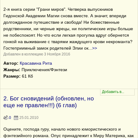
2-я книга серии "Грани миров". Четверка выпускников
Гидонской Академии Магии снова вместе. А значит, впереди
долгожданное путешествие и свобода! Ни божественные
родственники, ни черные жрецы, ни политические игры больше
не побеспокоят. Но что если легкая прогулка вдруг обернется
гонкой на выживание с тварями жаждущего крови некроманта?
Гостеприимный замок родителей Элии ок
...
>>
Добавлен в коллекцию 3 Ноября 2016
Автор:
Красавина Рита
Жанры:
Приключения/Фэнтези
Размер:
61 Кб
2. Бог сновидений (обновлен, но
еще не правлен!!!) (6 глав)
0
25.01.2010
Оцените, господа гуру, начало нового юмористического и
фэнтезийного романа. Опус принадлежит к Миру Материка, как