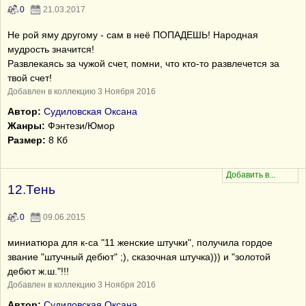
0
21.03.2017
Не рой яму другому - сам в неё ПОПАДЕШЬ! Народная
мудрость значится!
Развлекаясь за чужой счет, помни, что кто-то развлечется за
твой счет!
Добавлен в коллекцию 3 Ноября 2016
Автор:
Судиловская Оксана
Жанры:
Фэнтези/Юмор
Размер:
8 Кб
12.Тень
0
09.06.2015
миниатюра для к-са "11 женские штучки", получила гордое
звание "штучный дебют" ;), сказочная штучка))) и "золотой
дебют ж.ш."!!!
Добавлен в коллекцию 3 Ноября 2016
Автор:
Судиловская Оксана