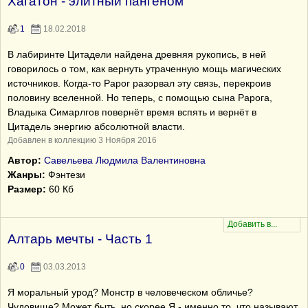
Хагатон - элитный пангеном
1
18.02.2018
В лабиринте Цитадели найдена древняя рукопись, в ней
говорилось о том, как вернуть утраченную мощь магических
источников. Когда-то Рарог разорвал эту связь, перекроив
половину вселенной. Но теперь, с помощью сына Рарога,
Владыка Симарлгов повернёт время вспять и вернёт в
Цитадель энергию абсолютной власти.
Добавлен в коллекцию 3 Ноября 2016
Автор:
Савельева Людмила Валентиновна
Жанры:
Фэнтези
Размер:
60 Кб
Алтарь мечты - Часть 1
0
03.03.2013
Я моральный урод? Монстр в человеческом обличье?
Чудовище? Может быть, но скорее Я - именно то, что называют