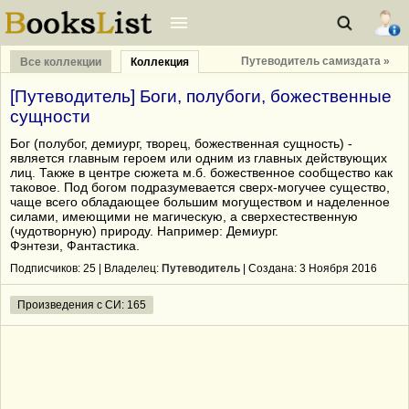
Путеводитель самиздата »
Все коллекции
Коллекция
[Путеводитель] Боги, полубоги, божественные
сущности
Бог (полубог, демиург, творец, божественная сущность) -
является главным героем или одним из главных действующих
лиц. Также в центре сюжета м.б. божественное сообщество как
таковое. Под богом подразумевается сверх-могучее существо,
чаще всего обладающее большим могуществом и наделенное
силами, имеющими не магическую, а сверхестественную
(чудотворную) природу. Например: Демиург.
Фэнтези, Фантастика.
Подписчиков:
25
| Владелец:
Путеводитель
| Cоздана: 3 Ноября 2016
Произведения с СИ: 165