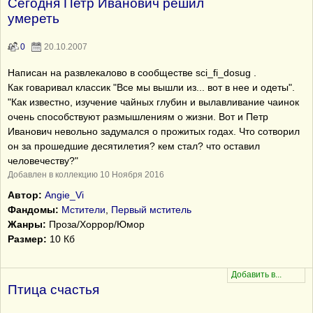
Сегодня Петр Иванович решил
умереть
0
20.10.2007
Написан на развлекалово в сообществе sci_fi_dosug .
Как говаривал классик "Все мы вышли из... вот в нее и одеты".
"Как известно, изучение чайных глубин и вылавливание чаинок
очень способствуют размышлениям о жизни. Вот и Петр
Иванович невольно задумался о прожитых годах. Что сотворил
он за прошедшие десятилетия? кем стал? что оставил
человечеству?"
Добавлен в коллекцию 10 Ноября 2016
Автор:
Angie_Vi
Фандомы:
Мстители
,
Первый мститель
Жанры:
Проза/Хоррор/Юмор
Размер:
10 Кб
Птица счастья