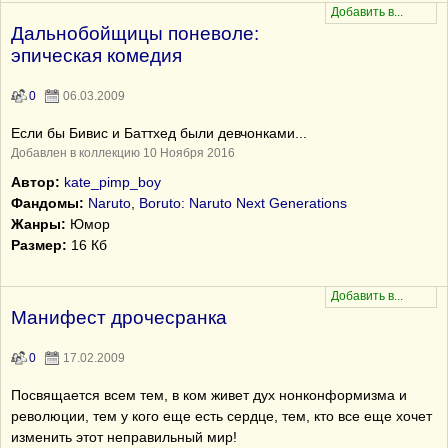
Дальнобойщицы поневоле:
эпическая комедия
0
06.03.2009
Если бы Бивис и Баттхед были девчонками...
Добавлен в коллекцию 10 Ноября 2016
Автор:
kate_pimp_boy
Фандомы:
Naruto
,
Boruto: Naruto Next Generations
Жанры:
Юмор
Размер:
16 Кб
Манифест дрочесранка
0
17.02.2009
Посвящается всем тем, в ком живет дух нонконформизма и
революции, тем у кого еще есть сердце, тем, кто все еще хочет
изменить этот неправильный мир!