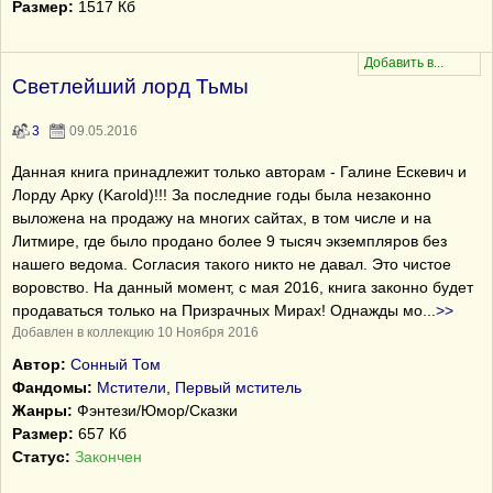
Размер:
1517 Кб
Светлейший лорд Тьмы
3
09.05.2016
Данная книга принадлежит только авторам - Галине Ескевич и
Лорду Арку (Karold)!!! За последние годы была незаконно
выложена на продажу на многих сайтах, в том числе и на
Литмире, где было продано более 9 тысяч экземпляров без
нашего ведома. Согласия такого никто не давал. Это чистое
воровство. На данный момент, с мая 2016, книга законно будет
продаваться только на Призрачных Мирах! Однажды мо
...
>>
Добавлен в коллекцию 10 Ноября 2016
Автор:
Сонный Том
Фандомы:
Мстители
,
Первый мститель
Жанры:
Фэнтези/Юмор/Сказки
Размер:
657 Кб
Статус:
Закончен