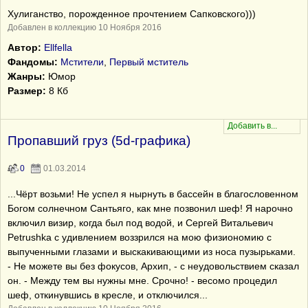
Хулиганство, порожденное прочтением Сапковского)))
Добавлен в коллекцию 10 Ноября 2016
Автор:
Ellfella
Фандомы:
Мстители
,
Первый мститель
Жанры:
Юмор
Размер:
8 Кб
Пропавший груз (5d-графика)
0
01.03.2014
...Чёрт возьми! Не успел я нырнуть в бассейн в благословенном
Богом солнечном Сантьяго, как мне позвонил шеф! Я нарочно
включил визир, когда был под водой, и Сергей Витальевич
Petrushka с удивлением воззрился на мою физиономию с
выпученными глазами и выскакивающими из носа пузырьками.
- Не можете вы без фокусов, Архип, - с неудовольствием сказал
он. - Между тем вы нужны мне. Срочно! - весомо процедил
шеф, откинувшись в кресле, и отключился...