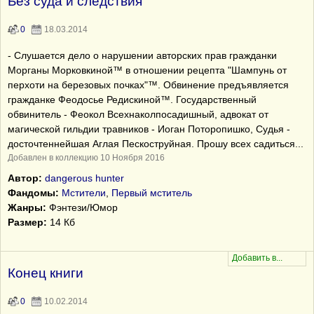
Без суда и следствия
0
18.03.2014
- Слушается дело о нарушении авторских прав гражданки
Морганы Морковкиной™ в отношении рецепта "Шампунь от
перхоти на березовых почках"™. Обвинение предъявляется
гражданке Феодосье Редискиной™. Государственный
обвинитель - Феокол Всехнаколпосадишный, адвокат от
магической гильдии травников - Иоган Поторопишко, Судья -
досточтеннейшая Аглая Пескоструйная. Прошу всех садиться...
Добавлен в коллекцию 10 Ноября 2016
Автор:
dangerous hunter
Фандомы:
Мстители
,
Первый мститель
Жанры:
Фэнтези/Юмор
Размер:
14 Кб
Конец книги
0
10.02.2014