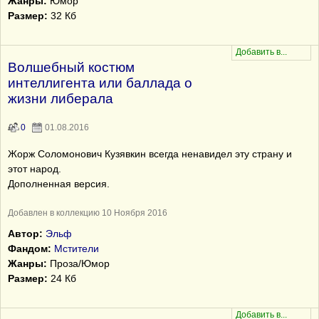
Жанры:
Юмор
Размер:
32 Кб
Волшебный костюм
интеллигента или баллада о
жизни либерала
0
01.08.2016
Жорж Соломонович Кузявкин всегда ненавидел эту страну и
этот народ.
Дополненная версия.
Добавлен в коллекцию 10 Ноября 2016
Автор:
Эльф
Фандом:
Мстители
Жанры:
Проза/Юмор
Размер:
24 Кб