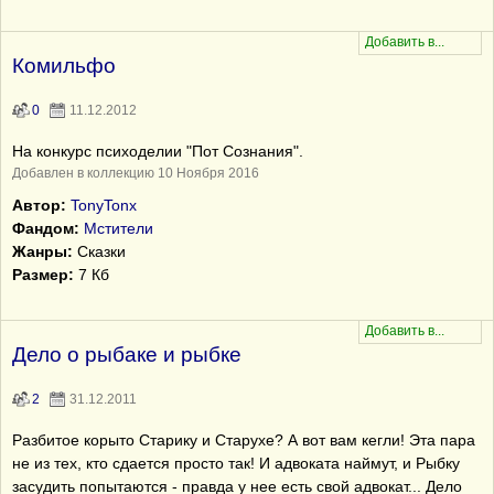
Комильфо
0
11.12.2012
На конкурс психоделии "Пот Сознания".
Добавлен в коллекцию 10 Ноября 2016
Автор:
TonyTonx
Фандом:
Мстители
Жанры:
Сказки
Размер:
7 Кб
Дело о рыбаке и рыбке
2
31.12.2011
Разбитое корыто Старику и Старухе? А вот вам кегли! Эта пара
не из тех, кто сдается просто так! И адвоката наймут, и Рыбку
засудить попытаются - правда у нее есть свой адвокат... Дело