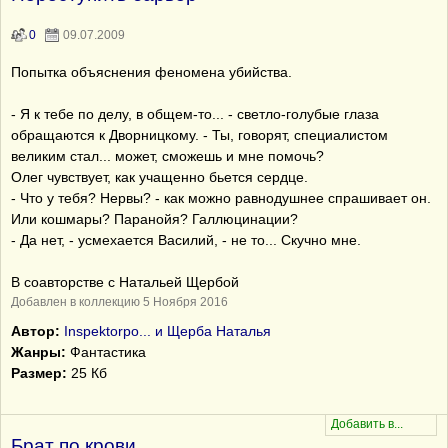
0
09.07.2009
Попытка объяснения феномена убийства.
- Я к тебе по делу, в общем-то... - светло-голубые глаза
обращаются к Дворницкому. - Ты, говорят, специалистом
великим стал... может, сможешь и мне помочь?
Олег чувствует, как учащенно бьется сердце.
- Что у тебя? Нервы? - как можно равнодушнее спрашивает он.
Или кошмары? Паранойя? Галлюцинации?
- Да нет, - усмехается Василий, - не то... Скучно мне.
В соавторстве с Натальей Щербой
Добавлен в коллекцию 5 Ноября 2016
Автор:
Inspektorpo... и Щерба Наталья
Жанры:
Фантастика
Размер:
25 Кб
Брат по крови