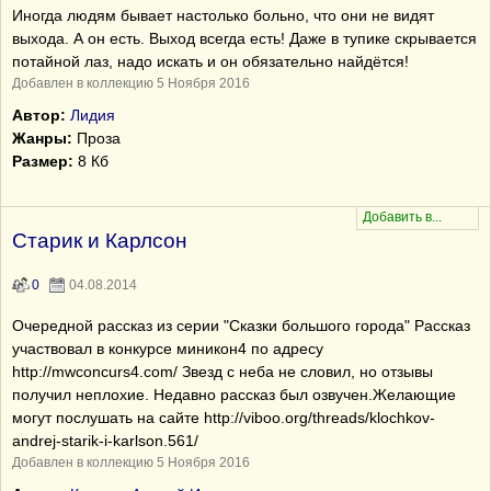
Иногда людям бывает настолько больно, что они не видят
выхода. А он есть. Выход всегда есть! Даже в тупике скрывается
потайной лаз, надо искать и он обязательно найдётся!
Добавлен в коллекцию 5 Ноября 2016
Автор:
Лидия
Жанры:
Проза
Размер:
8 Кб
Старик и Карлсон
0
04.08.2014
Очередной рассказ из серии "Сказки большого города" Рассказ
участвовал в конкурсе миникон4 по адресу
http://mwconcurs4.com/ Звезд с неба не словил, но отзывы
получил неплохие. Недавно рассказ был озвучен.Желающие
могут послушать на сайте http://viboo.org/threads/klochkov-
andrej-starik-i-karlson.561/
Добавлен в коллекцию 5 Ноября 2016