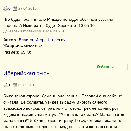
0
27.04.2010
Что будет, если в тело Микадо попадёт обычный русский
парень. А Император будет Хирохито. 10.05.10
Добавлен в коллекцию 3 Ноября 2016
Автор:
Властов Игорь Игоревич
Жанры:
Фантастика
Размер:
69 Кб
Иберийская рысь
1
05.05.2011
Была такая страна. Даже цивилизация - Европой она себя не
считала. Ее солдаты, увидев высадку многотысячного
вражеского войска, отправляли от своих трех неполных рот
издевательский ультиматум: "А что вас так мало? Мало врагов -
мало славы!" И били в хвост и гриву. Ее художники писали то
голых толстомясых девок, то мадонн - и эти картины стали