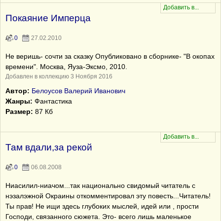
Покаяние Имперца
0
27.02.2010
Не веришь- сочти за сказку Опубликовано в сборнике- "В окопах
времени". Москва, Яуза-Эксмо, 2010.
Добавлен в коллекцию 3 Ноября 2016
Автор:
Белоусов Валерий Иванович
Жанры:
Фантастика
Размер:
87 Кб
Там вдали,за рекой
0
06.08.2008
Ниасилил-ниачом...так национально свидомый читатель с
нэзалэжной Окраины откомментировал эту повесть...Читатель!
Ты прав! Не ищи здесь глубоких мыслей, идей или , прости
Господи, связанного сюжета. Это- всего лишь маленькое