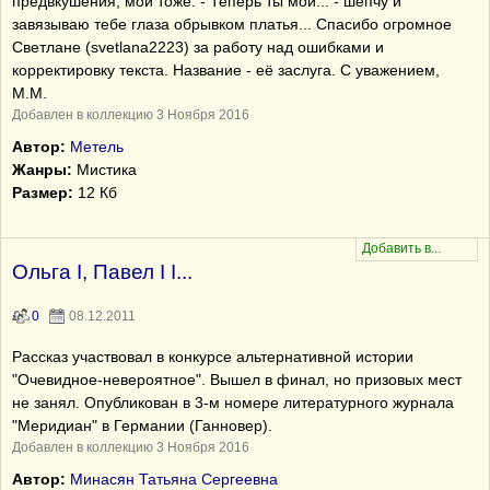
предвкушения, мой тоже. - Теперь ты мой... - шепчу и
завязываю тебе глаза обрывком платья... Спасибо огромное
Светлане (svetlana2223) за работу над ошибками и
корректировку текста. Название - её заслуга. С уважением,
М.М.
Добавлен в коллекцию 3 Ноября 2016
Автор:
Метель
Жанры:
Мистика
Размер:
12 Кб
Ольга I, Павел I I...
0
08.12.2011
Рассказ участвовал в конкурсе альтернативной истории
"Очевидное-невероятное". Вышел в финал, но призовых мест
не занял. Опубликован в 3-м номере литературного журнала
"Меридиан" в Германии (Ганновер).
Добавлен в коллекцию 3 Ноября 2016
Автор:
Минасян Татьяна Сергеевна