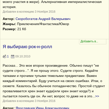
моего участия в жюри). Альтернативная империалистическая
история.
Добавлен в коллекцию 3 Ноября 2016
Автор:
Скоробогатов Андрей Валерьевич
Жанры:
Приключения/Фантастика/Юмор
Размер:
21 Кб
Я выбираю рок-н-ролл
1
09.10.2010
Рассказ... Это мое второе произведение. Обычно пишут "не
судите строго...". Я не прошу этого. Судите строго. Кидайте
тапками и прочими тупыми тяжелыми предметами. Важен
каждый комментарий. Буду учиться на своих ошибках. Итак, о
сюжете. Казалось бы обычное попаданчество. Простой студент
проваливается хрен знает куда(или хрен знает когда?) и
пытается понять где он. Ан нет, вопрос то даже не в это
...
>>
Добавлен в коллекцию 3 Ноября 2016
Автор:
Ярославцев Иван Александрович