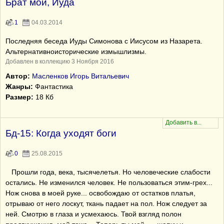
Брат мой, Иуда
1
04.03.2014
Последняя беседа Иуды Симонова с Иисусом из Назарета.
Альтернативноисторические измышлизмы.
Добавлен в коллекцию 3 Ноября 2016
Автор:
Масленков Игорь Витальевич
Жанры:
Фантастика
Размер:
18 Кб
Бд-15: Когда уходят боги
0
25.08.2015
Прошли года, века, тысячелетья. Но человеческие слабости
остались. Не изменился человек. Не пользоваться этим-грех...
Нож снова в моей руке... освобождаю от остатков платья,
отрываю от него лоскут, ткань падает на пол. Нож следует за
ней. Смотрю в глаза и усмехаюсь. Твой взгляд полон