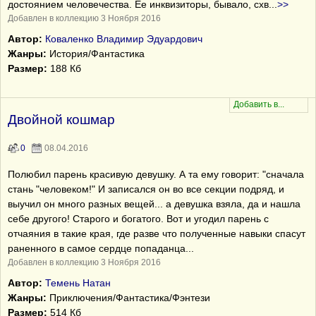
достоянием человечества. Ее инквизиторы, бывало, схв
...
>>
Добавлен в коллекцию 3 Ноября 2016
Автор:
Коваленко Владимир Эдуардович
Жанры:
История/Фантастика
Размер:
188 Кб
Двойной кошмар
0
08.04.2016
Полюбил парень красивую девушку. А та ему говорит: "сначала
стань "человеком!" И записался он во все секции подряд, и
выучил он много разных вещей... а девушка взяла, да и нашла
себе другого! Старого и богатого. Вот и угодил парень с
отчаяния в такие края, где разве что полученные навыки спасут
раненного в самое сердце попаданца...
Добавлен в коллекцию 3 Ноября 2016
Автор:
Темень Натан
Жанры:
Приключения/Фантастика/Фэнтези
Размер:
514 Кб