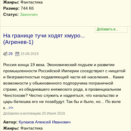
Жанры:
Фантастика
Размер:
744 Кб
Статус:
Закончен
На границе тучи ходят хмуро...
(Агренев-1)
29
15.08.2019
Россия конца 19 века. Экономический подъем и развитие
промышленности Российской Империи соседствуют с нищетой
и безграмотностью подавляющей части её населения... Какие
возможности у обыкновенного подпоручика пограничной
стражи, из обедневшего княжеского рода, в провинциальном
Ченстохове? Честно служить и надеяться, что начальство и
царь-батюшка его не позабудут. Так бы и было, но... По воле
к
...
>>
Добавлен в коллекцию 20 Июня 2016
Автор:
Кулаков Алексей Иванович
Жанры:
Фантастика