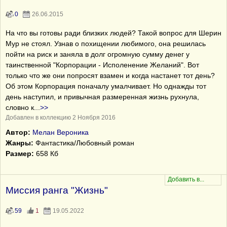
0
26.06.2015
На что вы готовы ради близких людей? Такой вопрос для Шерин
Мур не стоял. Узнав о похищении любимого, она решилась
пойти на риск и заняла в долг огромную сумму денег у
таинственной "Корпорации - Исполенение Желаний". Вот
только что же они попросят взамен и когда настанет тот день?
Об этом Корпорация поначалу умалчивает. Но однажды тот
день наступил, и привычная размеренная жизнь рухнула,
словно к
...
>>
Добавлен в коллекцию 2 Ноября 2016
Автор:
Мелан Вероника
Жанры:
Фантастика/Любовный роман
Размер:
658 Кб
Миссия ранга "Жизнь"
59
1
19.05.2022