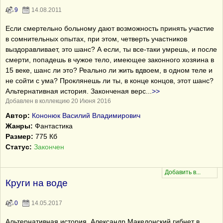
9
14.08.2011
Если смертельно больному дают возможность принять участие
в сомнительных опытах, при этом, четверть участников
выздоравливает, это шанс? А если, ты все-таки умрешь, и после
смерти, попадешь в чужое тело, имеющее законного хозяина в
15 веке, шанс ли это? Реально ли жить вдвоем, в одном теле и
не сойти с ума? Проклянешь ли ты, в конце концов, этот шанс?
Альтернативная история. Законченая верс
...
>>
Добавлен в коллекцию 20 Июня 2016
Автор:
Кононюк Василий Владимирович
Жанры:
Фантастика
Размер:
775 Кб
Статус:
Закончен
Круги на воде
0
14.05.2017
Альтернативная история. Александр Македонский гибнет в