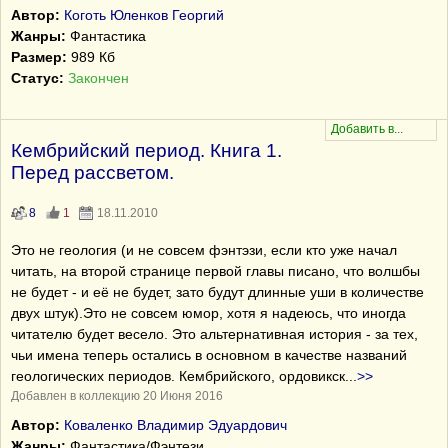
Автор:
Коготь Юленков Георгий
Жанры:
Фантастика
Размер:
989 Кб
Статус:
Закончен
Кембрийский период. Книга 1.
Перед рассветом.
8
1
18.11.2010
Это не геология (и не совсем фэнтэзи, если кто уже начал
читать, на второй странице первой главы писано, что волшбы
не будет - и её не будет, зато будут длинные уши в количестве
двух штук).Это не совсем юмор, хотя я надеюсь, что иногда
читателю будет весело. Это альтернативная история - за тех,
чьи имена теперь остались в основном в качестве названий
геологических периодов. Кембрийского, ордовикск
...
>>
Добавлен в коллекцию 20 Июня 2016
Автор:
Коваленко Владимир Эдуардович
Жанры:
Фантастика/Фэнтези