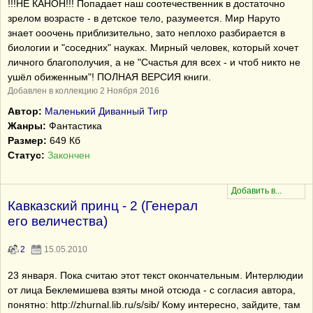
!!!НЕ КАНОН!!! Попадает наш соотечественник в достаточно
зрелом возрасте - в детское тело, разумеется. Мир Наруто
знает ооочень приблизительно, зато неплохо разбирается в
биологии и "соседних" науках. Мирный человек, который хочет
личного благополучия, а не "Счастья для всех - и чтоб никто не
ушёл обиженным"! ПОЛНАЯ ВЕРСИЯ книги.
Добавлен в коллекцию 2 Ноября 2016
Автор:
Маленький Диванный Тигр
Жанры:
Фантастика
Размер:
649 Кб
Статус:
Закончен
Кавказский принц - 2 (Генерал
его величества)
2
15.05.2010
23 января. Пока считаю этот текст окончательным. Интерлюдии
от лица Беклемишева взяты мной отсюда - с согласия автора,
понятно: http://zhurnal.lib.ru/s/sib/ Кому интересно, зайдите, там