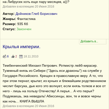
на Либрусек хоть еще пару месяцев, а))?
Добавлен в коллекцию 20 Июня 2016
Автор:
Дойников Глеб Борисович
Жанры:
Фантастика
Размер:
935 Кб
Статус:
Закончен
Крылья империи.
6
2
18.11.2010
Тембенчинский Михаил Петрович. Ротмистр лейб-кирасир.
Туземный князь из Сибири ("Здесь еси драконы") на службе у
Государя Российского. Крещен в православную веру. А то, что
при этом пернат, крылат, из куньих и ближайшим родственником
числит барсука, дык кого это волнует, если князь толков и все от
него - лишь на пользу Отечеству! А перья... А что перья?
Подумаешь, эка невидаль! Абиссинцы, вон, те и вовсе черны
как ночь... КНИГА ВЫШЛА
Добавлен в коллекцию 20 Июня 2016