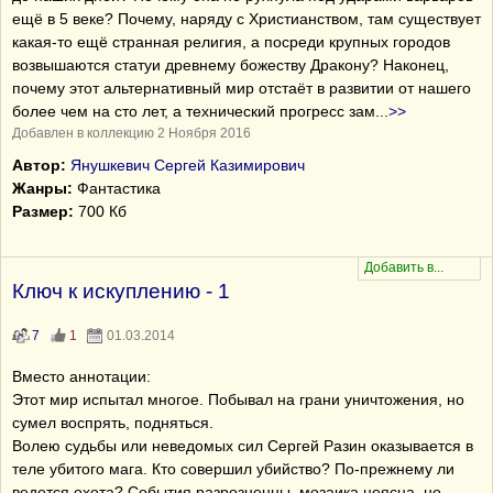
ещё в 5 веке? Почему, наряду с Христианством, там существует
какая-то ещё странная религия, а посреди крупных городов
возвышаются статуи древнему божеству Дракону? Наконец,
почему этот альтернативный мир отстаёт в развитии от нашего
более чем на сто лет, а технический прогресс зам
...
>>
Добавлен в коллекцию 2 Ноября 2016
Автор:
Янушкевич Сергей Казимирович
Жанры:
Фантастика
Размер:
700 Кб
Ключ к искуплению - 1
7
1
01.03.2014
Вместо аннотации:
Этот мир испытал многое. Побывал на грани уничтожения, но
сумел воспрять, подняться.
Волею судьбы или неведомых сил Сергей Разин оказывается в
теле убитого мага. Кто совершил убийство? По-прежнему ли
ведется охота? События разрозненны, мозаика неясна, но