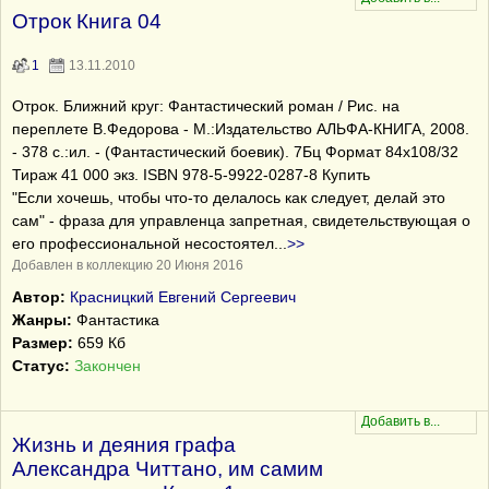
Отрок Книга 04
1
13.11.2010
Отрок. Ближний круг: Фантастический роман / Рис. на
переплете В.Федорова - М.:Издательство АЛЬФА-КНИГА, 2008.
- 378 с.:ил. - (Фантастический боевик). 7Бц Формат 84х108/32
Тираж 41 000 экз. ISBN 978-5-9922-0287-8 Купить
"Если хочешь, чтобы что-то делалось как следует, делай это
сам" - фраза для управленца запретная, свидетельствующая о
его профессиональной несостоятел
...
>>
Добавлен в коллекцию 20 Июня 2016
Автор:
Красницкий Евгений Сергеевич
Жанры:
Фантастика
Размер:
659 Кб
Статус:
Закончен
Жизнь и деяния графа
Александра Читтано, им самим