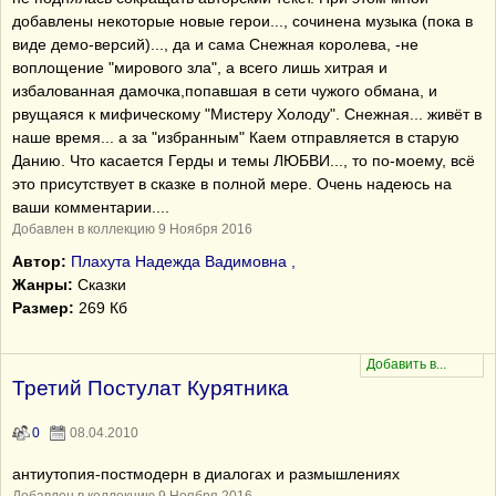
добавлены некоторые новые герои..., сочинена музыка (пока в
виде демо-версий)..., да и сама Снежная королева, -не
воплощение "мирового зла", а всего лишь хитрая и
избалованная дамочка,попавшая в сети чужого обмана, и
рвущаяся к мифическому "Мистеру Холоду". Снежная... живёт в
наше время... а за "избранным" Каем отправляется в старую
Данию. Что касается Герды и темы ЛЮБВИ..., то по-моему, всё
это присутствует в сказке в полной мере. Очень надеюсь на
ваши комментарии....
Добавлен в коллекцию 9 Ноября 2016
Автор:
Плахута Надежда Вадимовна ,
Жанры:
Сказки
Размер:
269 Кб
Третий Постулат Курятника
0
08.04.2010
антиутопия-постмодерн в диалогах и размышлениях