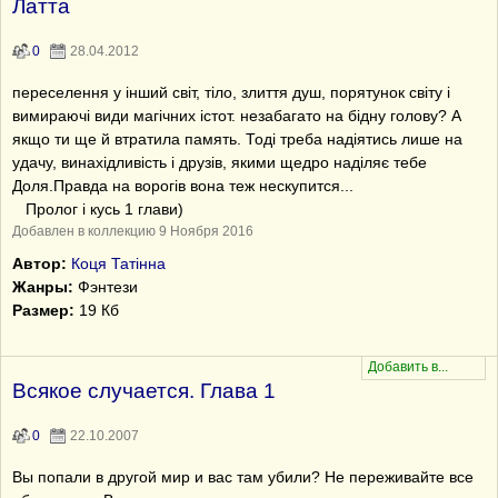
Латта
0
28.04.2012
переселення у iнший свiт, тiло, злиття душ, порятунок свiту i
вимираючi види магiчних iстот. незабагато на бiдну голову? А
якщо ти ще й втратила память. Тодi треба надiятись лише на
удачу, винахiдливiсть i друзiв, якими щедро надiляє тебе
Доля.Правда на ворогiв вона теж нескупится...
Пролог i кусь 1 глави)
Добавлен в коллекцию 9 Ноября 2016
Автор:
Коця Татiнна
Жанры:
Фэнтези
Размер:
19 Кб
Всякое случается. Глава 1
0
22.10.2007
Вы попали в другой мир и вас там убили? Не переживайте все