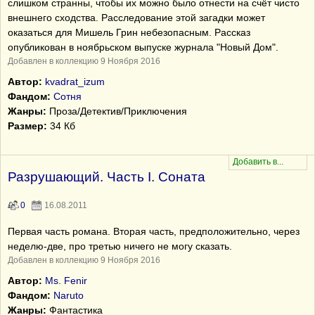
слишком странны, чтобы их можно было отнести на счёт чисто
внешнего сходства. Расследование этой загадки может
оказаться для Мишель Грин небезопасным. Рассказ
опубликован в ноябрьском выпуске журнала "Новый Дом".
Добавлен в коллекцию 9 Ноября 2016
Автор:
kvadrat_izum
Фандом:
Сотня
Жанры:
Проза/Детектив/Приключения
Размер:
34 Кб
Разрушающий. Часть I. Соната
0
16.08.2011
Первая часть романа. Вторая часть, предположительно, через
неделю-две, про третью ничего не могу сказать.
Добавлен в коллекцию 9 Ноября 2016
Автор:
Ms. Fenir
Фандом:
Naruto
Жанры:
Фантастика