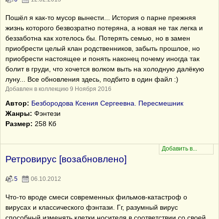
Пошёл я как-то мусор вынести... История о парне прежняя
жизнь которого безвозратно потеряна, а новая не так легка и
беззаботна как хотелось бы. Потерять семью, но в замен
приобрести целый клан родственников, забыть прошлое, но
приобрести настоящее и понять наконец почему иногда так
болит в груди, что хочется волком выть на холодную далёкую
луну... Все обновления здесь, подбито в один файл :)
Добавлен в коллекцию 9 Ноября 2016
Автор:
Безбородова Ксения Сергеевна. Пересмешник
Жанры:
Фэнтези
Размер:
258 Кб
Ретровирус [возабновлено]
5
06.10.2012
Что-то вроде смеси современных фильмов-катастроф о
вирусах и классического фэнтази. Гг, разумный вирус
способный изменять клетки носителя в соответствии со своей