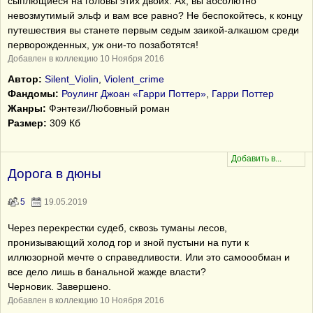
сыплющиеся на головы этих двоих. Ах, вы абсолютно
невозмутимый эльф и вам все равно? Не беспокойтесь, к концу
путешествия вы станете первым седым заикой-алкашом среди
перворожденных, уж они-то позаботятся!
Добавлен в коллекцию 10 Ноября 2016
Автор:
Silent_Violin
,
Violent_crime
Фандомы:
Роулинг Джоан «Гарри Поттер»
,
Гарри Поттер
Жанры:
Фэнтези/Любовный роман
Размер:
309 Кб
Дорога в дюны
5
19.05.2019
Через перекрестки судеб, сквозь туманы лесов,
пронизывающий холод гор и зной пустыни на пути к
иллюзорной мечте о справедливости. Или это самоообман и
все дело лишь в банальной жажде власти?
Черновик. Завершено.
Добавлен в коллекцию 10 Ноября 2016