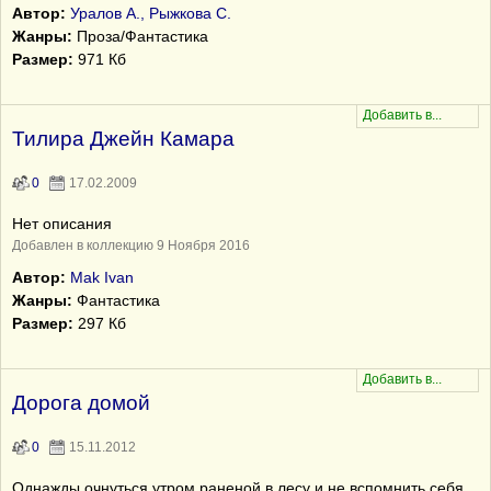
Автор:
Уралов А., Рыжкова С.
Жанры:
Проза/Фантастика
Размер:
971 Кб
Тилира Джейн Камара
0
17.02.2009
Нет описания
Добавлен в коллекцию 9 Ноября 2016
Автор:
Mak Ivan
Жанры:
Фантастика
Размер:
297 Кб
Дорога домой
0
15.11.2012
Однажды очнуться утром раненой в лесу и не вспомнить себя...