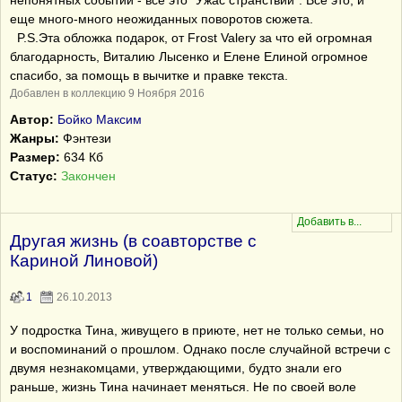
непонятных событий - все это "Ужас странствий". Все это, и
еще много-много неожиданных поворотов сюжета.
P.S.Эта обложка подарок, от Frost Valery за что ей огромная
благодарность, Виталию Лысенко и Елене Елиной огромное
спасибо, за помощь в вычитке и правке текста.
Добавлен в коллекцию 9 Ноября 2016
Автор:
Бойко Максим
Жанры:
Фэнтези
Размер:
634 Кб
Статус:
Закончен
Другая жизнь (в соавторстве с
Кариной Линовой)
1
26.10.2013
У подростка Тина, живущего в приюте, нет не только семьи, но
и воспоминаний о прошлом. Однако после случайной встречи с
двумя незнакомцами, утверждающими, будто знали его
раньше, жизнь Тина начинает меняться. Не по своей воле