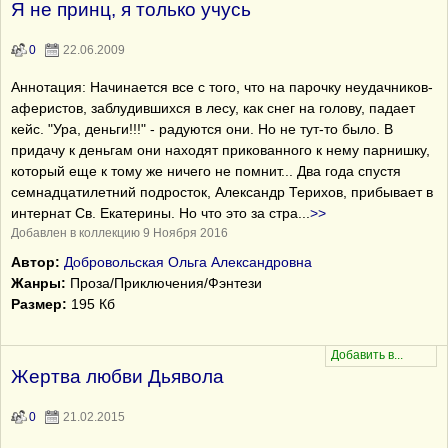
Я не принц, я только учусь
0
22.06.2009
Аннотация: Начинается все с того, что на парочку неудачников-
аферистов, заблудившихся в лесу, как снег на голову, падает
кейс. "Ура, деньги!!!" - радуются они. Но не тут-то было. В
придачу к деньгам они находят прикованного к нему парнишку,
который еще к тому же ничего не помнит... Два года спустя
семнадцатилетний подросток, Александр Терихов, прибывает в
интернат Св. Екатерины. Но что это за стра
...
>>
Добавлен в коллекцию 9 Ноября 2016
Автор:
Добровольская Ольга Александровна
Жанры:
Проза/Приключения/Фэнтези
Размер:
195 Кб
Жертва любви Дьявола
0
21.02.2015