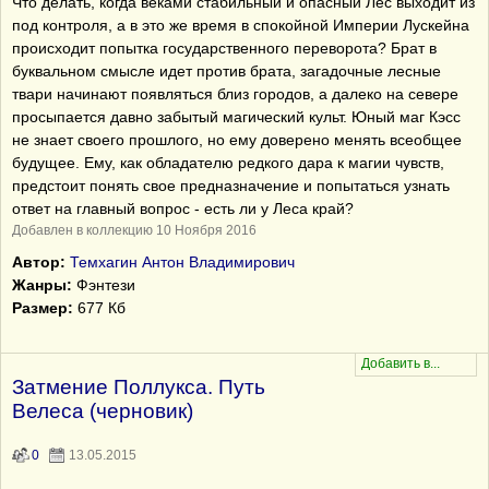
Что делать, когда веками стабильный и опасный Лес выходит из
под контроля, а в это же время в спокойной Империи Лускейна
происходит попытка государственного переворота? Брат в
буквальном смысле идет против брата, загадочные лесные
твари начинают появляться близ городов, а далеко на севере
просыпается давно забытый магический культ. Юный маг Кэсс
не знает своего прошлого, но ему доверено менять всеобщее
будущее. Ему, как обладателю редкого дара к магии чувств,
предстоит понять свое предназначение и попытаться узнать
ответ на главный вопрос - есть ли у Леса край?
Добавлен в коллекцию 10 Ноября 2016
Автор:
Темхагин Антон Владимирович
Жанры:
Фэнтези
Размер:
677 Кб
Затмение Поллукса. Путь
Велеса (черновик)
0
13.05.2015