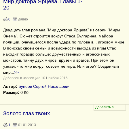
Мир доктора Ярцева. Главы 1-
20
0
давно
Двадцать глав романа "Мир доктора Ярцева" из серии "Миры
Энема". Сюжет строится вокруг Стаса Булгарина, майора
полиции, очнувшегося после удара по голове в... игровом мире.
В поисках своей семьи и возможности выхода из игры Стас
находит гораздо больше: дружественных и агрессивных
монстров, тайну двух миров, друзей и врагов. При этом он
узнает, что мир вокруг совсем не игра. Или игра? Созданный
мир
...
>>
Добавлен в коллекцию 10 Ноября 2016
Автор:
Бунеев Сергей Николаевич
Размер:
0 Кб
Золото глаз твоих
1
01.01.2013