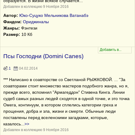
образуется. В жизни всякое случается...
Добавлен в коллекцию 9 Ноября 2016
Автор:
Юко-Суцуко Мельникова Ватанабэ
Фандом:
Ориджиналы
Жанры:
Фэнтези
Размер:
10 Кб
Псы Господни (Domini Canes)
1
04.02.2014
*** Написано в соавторстве со Светланой РЫЖКОВОЙ. ... "За
соавторами стоит множество мастеров подобного жанра, но я,
прежде всего, вспомнил "Армагеддон" Стивена Кинга. Линии
судеб самых разных людей сходятся в одной точке, и это точка
Омега, континуум, в котором сплелись категории греха и
прощения, добра и зла, жизни и смерти. Обычные люди
поставлены перед вселенскими загадками, которые,
казалось
...
>>
Добавлен в коллекцию 9 Ноября 2016