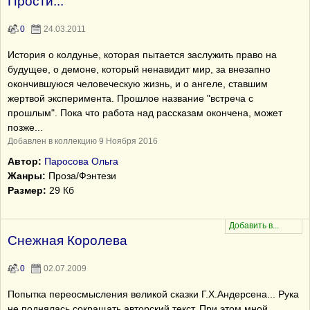
Прости...
0
24.03.2011
История о колдунье, которая пытается заслужить право на
будущее, о демоне, который ненавидит мир, за внезапно
окончившуюся человеческую жизнь, и о ангеле, ставшим
жертвой эксперимента. Прошлое название "встреча с
прошлым". Пока что работа над рассказам окончена, может
позже...
Добавлен в коллекцию 9 Ноября 2016
Автор:
Паросова Ольга
Жанры:
Проза/Фэнтези
Размер:
29 Кб
Снежная Королева
0
02.07.2009
Попытка переосмысления великой сказки Г.Х.Андерсена... Рука
не поднялась сокращать авторский текст. При этом мной