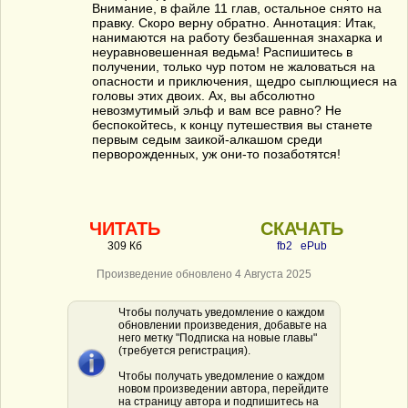
Внимание, в файле 11 глав, остальное снято на
правку. Скоро верну обратно. Аннотация: Итак,
нанимаются на работу безбашенная знахарка и
неуравновешенная ведьма! Распишитесь в
получении, только чур потом не жаловаться на
опасности и приключения, щедро сыплющиеся на
головы этих двоих. Ах, вы абсолютно
невозмутимый эльф и вам все равно? Не
беспокойтесь, к концу путешествия вы станете
первым седым заикой-алкашом среди
перворожденных, уж они-то позаботятся!
ЧИТАТЬ
СКАЧАТЬ
309 Кб
fb2
ePub
Произведение обновлено 4 Августа 2025
Чтобы получать уведомление о каждом
обновлении произведения, добавьте на
него метку "Подписка на новые главы"
(требуется регистрация).
Чтобы получать уведомление о каждом
новом произведении автора, перейдите
на страницу автора и подпишитесь на