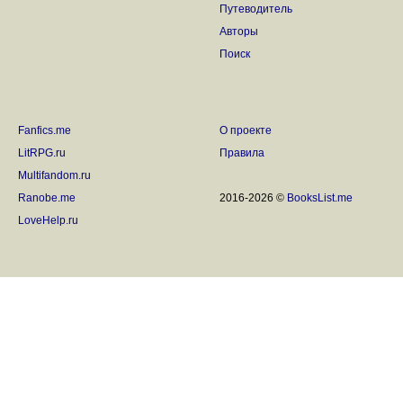
Путеводитель
Авторы
Поиск
Fanfics.me
О проекте
LitRPG.ru
Правила
Multifandom.ru
Ranobe.me
2016-2026 ©
BooksList.me
LoveHelp.ru