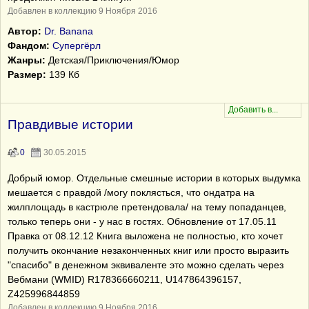
Добавлен в коллекцию 9 Ноября 2016
Автор:
Dr. Banana
Фандом:
Супергёрл
Жанры:
Детская/Приключения/Юмор
Размер:
139 Кб
Правдивые истории
0
30.05.2015
Добрый юмор. Отдельные смешные истории в которых выдумка
мешается с правдой /могу поклясться, что ондатра на
жилплощадь в кастрюле претендовала/ на тему попаданцев,
только теперь они - у нас в гостях. Обновление от 17.05.11
Правка от 08.12.12 Книга выложена не полностью, кто хочет
получить окончание незаконченных книг или просто выразить
"спасибо" в денежном эквиваленте это можно сделать через
Вебмани (WMID) R178366660211, U147864396157,
Z425996844859
Добавлен в коллекцию 9 Ноября 2016