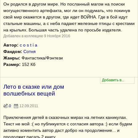
Он родился в другом мире. Но посланный магом на поиски
могущественного артефакта, мог ли он подумать, что покинув
свой мир окажется в другом, где идет ВОЙНА. Где в бой идут
стальные машины, а с неба падают железные птицы с крестами
на крыльях. Большая часть удалена по просьбе издателя.
Добавлен в коллекцию 9 Ноября 2016
Автор:
c o s t i a
Фандом:
Сотня
Жанры:
Фантастика/Фэнтези
Размер:
152 Кб
Лето в сказке или дом
волшебных вещей
0
12.09.2011
Приключения детей в сказочных мирах на летних каникулах.
Текст не мой :( но публикуется с согласия автора :) если будем
активно коментить автор даст добро на продолжение... и
продолжит писать 2 книгу...