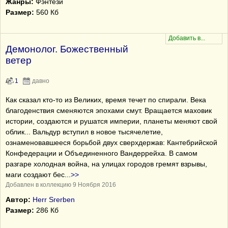
Жанры:
Фэнтези
Размер:
560 Кб
Демонолог. Божественный
ветер
1
давно
Как сказал кто-то из Великих, время течет по спирали. Века
благоденствия сменяются эпохами смут. Вращается маховик
истории, создаются и рушатся империи, планеты меняют свой
облик... Вальдур вступил в новое тысячелетие,
ознаменовавшееся борьбой двух сверхдержав: Кантебрийской
Конфедерации и Объединенного Вандеррейха. В самом
разгаре холодная война, на улицах городов гремят взрывы,
маги создают бес
...
>>
Добавлен в коллекцию 9 Ноября 2016
Автор:
Herr Srerben
Размер:
286 Кб