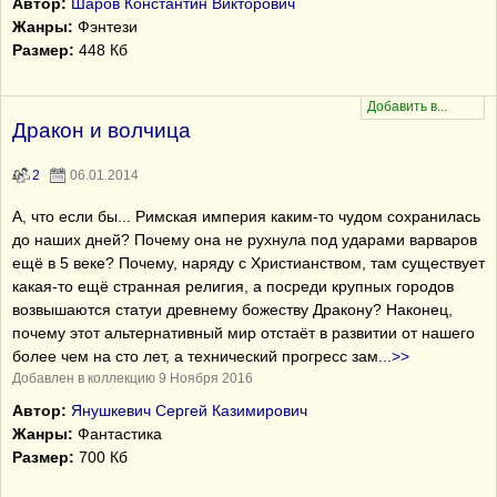
Автор:
Шаров Константин Викторович
Жанры:
Фэнтези
Размер:
448 Кб
Дракон и волчица
2
06.01.2014
А, что если бы... Римская империя каким-то чудом сохранилась
до наших дней? Почему она не рухнула под ударами варваров
ещё в 5 веке? Почему, наряду с Христианством, там существует
какая-то ещё странная религия, а посреди крупных городов
возвышаются статуи древнему божеству Дракону? Наконец,
почему этот альтернативный мир отстаёт в развитии от нашего
более чем на сто лет, а технический прогресс зам
...
>>
Добавлен в коллекцию 9 Ноября 2016
Автор:
Янушкевич Сергей Казимирович
Жанры:
Фантастика
Размер:
700 Кб