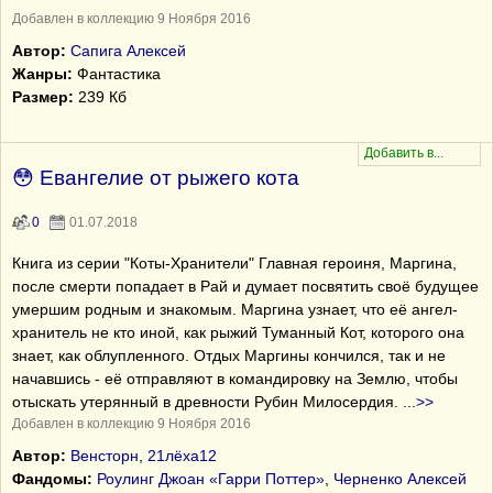
Добавлен в коллекцию 9 Ноября 2016
Автор:
Сапига Алексей
Жанры:
Фантастика
Размер:
239 Кб
😳 Евангелие от рыжего кота
0
01.07.2018
Книга из серии "Коты-Хранители" Главная героиня, Маргина,
после смерти попадает в Рай и думает посвятить своё будущее
умершим родным и знакомым. Маргина узнает, что её ангел-
хранитель не кто иной, как рыжий Туманный Кот, которого она
знает, как облупленного. Отдых Маргины кончился, так и не
начавшись - её отправляют в командировку на Землю, чтобы
отыскать утерянный в древности Рубин Милосердия.
...
>>
Добавлен в коллекцию 9 Ноября 2016
Автор:
Венсторн
,
21лёха12
Фандомы:
Роулинг Джоан «Гарри Поттер»
,
Черненко Алексей