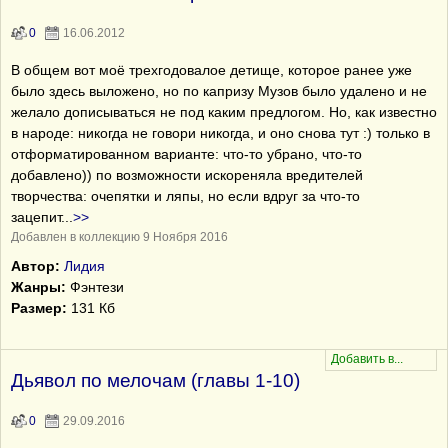
0
16.06.2012
В общем вот моё трехгодовалое детище, которое ранее уже
было здесь выложено, но по капризу Музов было удалено и не
желало дописываться не под каким предлогом. Но, как известно
в народе: никогда не говори никогда, и оно снова тут :) только в
отформатированном варианте: что-то убрано, что-то
добавлено)) по возможности искореняла вредителей
творчества: очепятки и ляпы, но если вдруг за что-то
зацепит
...
>>
Добавлен в коллекцию 9 Ноября 2016
Автор:
Лидия
Жанры:
Фэнтези
Размер:
131 Кб
Дьявол по мелочам (главы 1-10)
0
29.09.2016