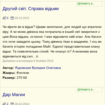
Другий свiт. Справа вiдьми
0
06.10.2015
Чи вiрите ви в вiдьм? Цiкаве запитання, для людей що втратили
вiру. А чи може дiвчина яка потрапила в iнший свiт змиритися з
цим.Вона вiдьма, остання. I має вiдновити свiй клан. Але багато
хто хоче завадити цьому. Тому дiвчина тiкає в академiю. I ось ви
бачите iсторiю попаданки Майї. Єдиної представительки клану
вiдьм. Та повелительки стихiй. Чи опанує їх? А можливо вона
вiдмовиться вiд сил...☺
Добавлен в коллекцию 9 Ноября 2016
Автор:
Яцковская Валерия Олеговна
Жанры:
Фэнтези
Размер:
270 Кб
Дар Магии
2
26.02.2014