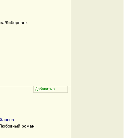
ка/Киберпанк
йловна
/Любовный роман