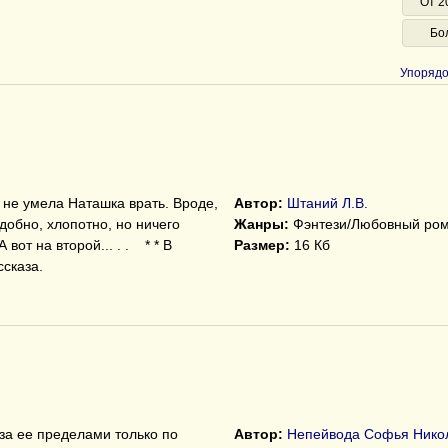
От 2
Бо
Упорядо
не умела Наташка врать. Вроде,
Автор:
Штаний Л.В.
удобно, хлопотно, но ничего
Жанры:
Фэнтези/Любовный ро
 вот на второй... . . * * В
Размер:
16 Кб
ссказа.
 за ее пределами только по
Автор:
Непейвода Софья Нико