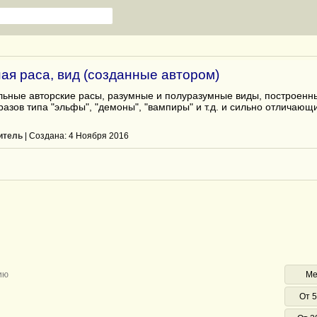
ая раса, вид (созданные автором)
льные авторские расы, разумные и полуразумные виды, построенны
азов типа "эльфы", "демоны", "вампиры" и т.д. и сильно отличающи
итель
| Cоздана: 4 Ноября 2016
ию
Ме
От 5