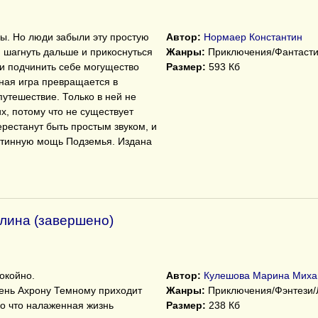
ы. Но люди забыли эту простую
Автор:
Нормаер Константин
и шагнуть дальше и прикоснуться
Жанры:
Приключения/Фантасти
и подчинить себе могущество
Размер:
593 Кб
ная игра превращается в
утешествие. Только в ней не
х, потому что не существует
ерестанут быть простым звуком, и
стинную мощь Подземья. Издана
лина (завершено)
окойно.
Автор:
Кулешова Марина Миха
день Ахрону Темному приходит
Жанры:
Приключения/Фэнтези
ко что налаженная жизнь
Размер:
238 Кб