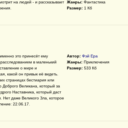
отрит на людей - и рассказывает
Жанры:
Фантастика
рения.
Размер:
1 Кб
 именно это принесёт ему
Автор:
Фэй Ера
с расследованием в маленький
Жанры:
Приключения
дставление о мире и
Размер:
533 Кб
ая, какой он привык её видеть.
их страницах бестиария или
го Доброго Великана, который за
удрого Наставника, который даст
. Нет даже Великого Зла, которое
ение: 22.06.17.