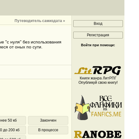
Путеводитель самиздата »
е "с нуля" без использования
Войти при помощи:
еся от оных по сути.
Книги жанра ЛитРПГ
Опубликуй свою книгу!
нее 50 кб
Закончен
0 до 200 кб
В процессе