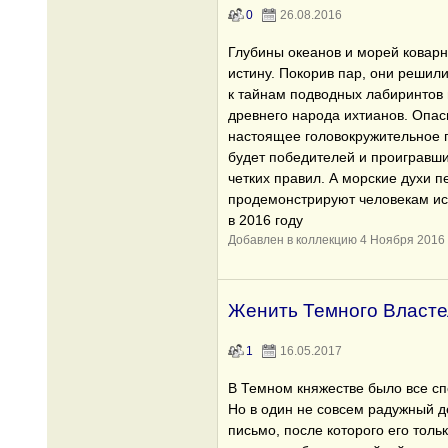
0
26.08.2016
Глубины океанов и морей коварн
истину. Покорив пар, они решил
к тайнам подводных лабиринтов 
древнего народа ихтианов. Опас
настоящее головокружительное п
будет победителей и проигравши
четких правил. А морские духи п
продемонстрируют человекам и
в 2016 году
Добавлен в коллекцию 4 Ноября 2016
Женить Темного Власте
1
16.05.2017
В Темном княжестве было все сп
Но в один не совсем радужный 
письмо, после которого его толь