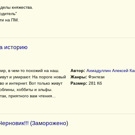
еделы княжества.
одитель"
ти на ПМ.
ла историю
ир, в чем-то похожий на наш.
Автор:
Ахмадуллин Алексей Ка
живут и умирают. На пороге новый
Жанры:
Фэнтези
тво и интернет. Вот только живут
Размер:
281 Кб
гоблины, хоббиты и эльфы.
ак, приятного вам чтения...
ерновик!!! (Заморожено)