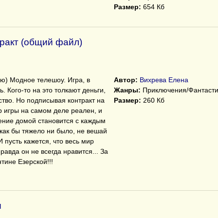
Размер:
654 Кб
ракт (общий файл)
ью) Модное телешоу. Игра, в
Автор:
Вихрева Елена
. Кого-то на это толкают деньги,
Жанры:
Приключения/Фантасти
тство. Но подписывая контракт на
Размер:
260 Кб
ир игры на самом деле реален, и
ение домой становится с каждым
как бы тяжело ни было, не вешай
И пусть кажется, что весь мир
правда он не всегда нравится... За
тине Езерской!!!
ы