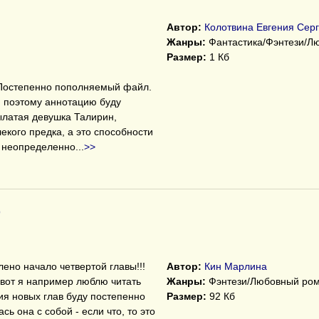
Автор:
Колотвина Евгения Сер
Жанры:
Фантастика/Фэнтези/Л
Размер:
1 Кб
 Постепенно пополняемый файл.
, поэтому аннотацию буду
рылатая девушка Талирин,
екого предка, а это способности
и неопределенно
...
>>
)
ено начало четвертой главы!!!
Автор:
Кин Марлина
 вот я например люблю читать
Жанры:
Фэнтези/Любовный ро
я новых глав буду постепенно
Размер:
92 Кб
ь она с собой - если что, то это