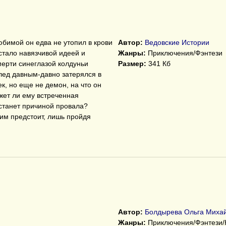
юбимой он едва не утопил в крови
Автор:
Ведовские Истории
стало навязчивой идеей и
Жанры:
Приключения/Фэнтези
ерти синеглазой колдуньи
Размер:
341 Кб
след давным-давно затерялся в
к, но еще не демон, на что он
жет ли ему встреченная
станет причиной провала?
 им предстоит, лишь пройдя
Автор:
Болдырева Ольга Миха
Жанры:
Приключения/Фэнтези