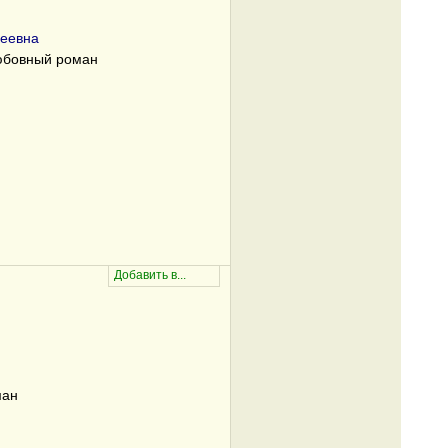
геевна
юбовный роман
ман