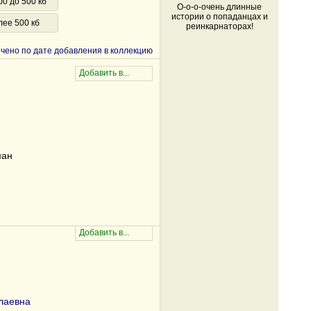
00 до 500 кб
О-о-о-очень длинные
истории о попаданцах и
лее 500 кб
реинкарнаторах!
чено по дате добавления в коллекцию
ман
лаевна