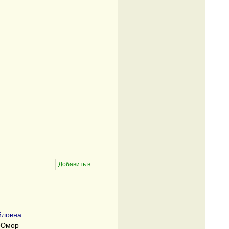
йловна
/Юмор