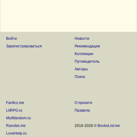
Войти
Новости
Зарегистрироваться
Рекомендации
Коллекции
Путеводитель
Авторы
Поиск
Fanfics.me
О проекте
LitRPG.ru
Правила
Multifandom.ru
Ranobe.me
2016-2026 ©
BooksList.me
LoveHelp.ru