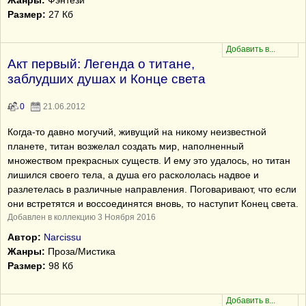
Жанры:
Фэнтези
Размер:
27 Кб
Акт первый: Легенда о титане,
заблудших душах и Конце света
0
21.06.2012
Когда-то давно могучий, живущий на никому неизвестной
планете, титан возжелал создать мир, наполненный
множеством прекрасных существ. И ему это удалось, но титан
лишился своего тела, а душа его раскололась надвое и
разлетелась в различные направления. Поговаривают, что если
они встретятся и воссоединятся вновь, то наступит Конец света.
Добавлен в коллекцию 3 Ноября 2016
Автор:
Narcissu
Жанры:
Проза/Мистика
Размер:
98 Кб