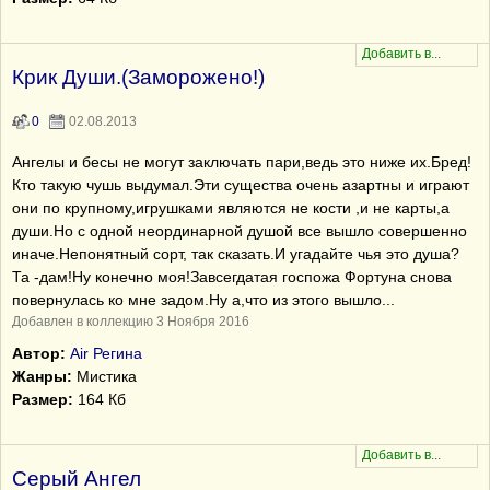
Крик Души.(Заморожено!)
0
02.08.2013
Ангелы и бесы не могут заключать пари,ведь это ниже их.Бред!
Кто такую чушь выдумал.Эти существа очень азартны и играют
они по крупному,игрушками являются не кости ,и не карты,а
души.Но с одной неординарной душой все вышло совершенно
иначе.Непонятный сорт, так сказать.И угадайте чья это душа?
Та -дам!Ну конечно моя!Завсегдатая госпожа Фортуна снова
повернулась ко мне задом.Ну а,что из этого вышло...
Добавлен в коллекцию 3 Ноября 2016
Автор:
Air Регина
Жанры:
Мистика
Размер:
164 Кб
Серый Ангел