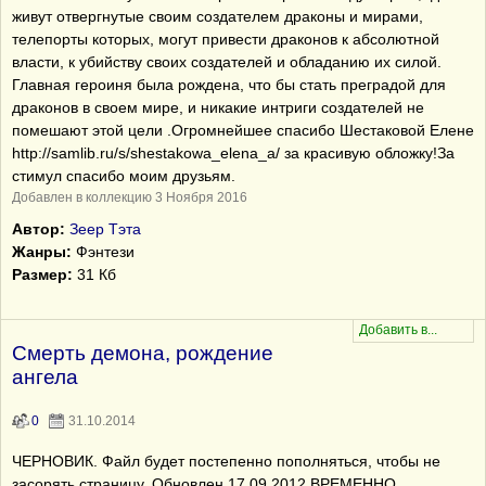
живут отвергнутые своим создателем драконы и мирами,
телепорты которых, могут привести драконов к абсолютной
власти, к убийству своих создателей и обладанию их силой.
Главная героиня была рождена, что бы стать преградой для
драконов в своем мире, и никакие интриги создателей не
помешают этой цели .Огромнейшее спасибо Шестаковой Елене
http://samlib.ru/s/shestakowa_elena_a/ за красивую обложку!За
стимул спасибо моим друзьям.
Добавлен в коллекцию 3 Ноября 2016
Автор:
Зеер Тэта
Жанры:
Фэнтези
Размер:
31 Кб
Смерть демона, рождение
ангела
0
31.10.2014
ЧЕРНОВИК. Файл будет постепенно пополняться, чтобы не
засорять страницу. Обновлен 17.09.2012 ВРЕМЕННО