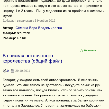
гериню в неизвестном подвале... Её душа переносится в тело
принцессы эльфов которую в это время пытаются принести в
жертву. 1 и 2 главы...Пишу медленно из-за проблем с компом и
музой.
Добавлен в коллекцию 3 Ноября 2016
Автор:
Сёмина Вера Владимировна
Жанры:
Фэнтези
Размер:
67 Кб
В поисках потерянного
королевства (общий файл)
0
29.10.2011
Говорят, у каждого есть свой ангел-хранитель. Я всю жизнь
думала, что мне такого не досталось - посудите сами: из рук
вечно все валилось, посуда билась, стоило забыть зонтик, как
начинался ливень. Как руки-ноги целы остались к двадцати
годам - понятия не имею. Алиса погналась за белым кроликом
и попала в Зазеркалье. Я, растяпа, загляделась на бабушкин