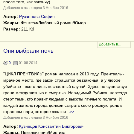
после того, как закончу).
Добавлен в коллекцию 3 Ноября 2016
Автор:
Рузаннова София
Жанры:
Фэнтези/Любовный роман/Юмор
Размер:
211 Кб
Они выбрали ночь
0
01.08.2014
"ЦИКЛ ПРЕНТВИЛЬ" роман написан в 2010 году. Прентвиль -
мрачное место, где закон страшится беззаконья, а у любое
убийство - всего лишь несчастный случай. Здесь не существует
грани между жизнью и смертью. Невидимый Рубикон навсегда
стерт теми, кто правит людьми с высоты птичьего полета. И
каждый житель города должен сыграть свою роковую роль в
странном пари, которое заключ
...
>>
Добавлен в коллекцию 3 Ноября 2016
Автор:
Кузнецов Константин Викторович
Жанры:
Приключения/Мистика