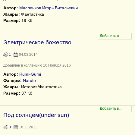
Автор:
Масленков Игорь Витальевич
Жанры:
Фантастика
Размер:
19 Кб
Электрическое божество
1
04.03.2014
Добавлен в коллекцию 10 Ноября 2016
Автор:
Rumi-Gumi
Фандом:
Naruto
Жанры:
История/Фантастика
Размер:
37 Кб
Под солнцем(under sun)
0
18.11.2011