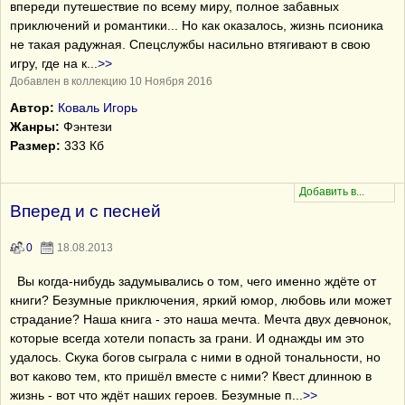
впереди путешествие по всему миру, полное забавных
приключений и романтики... Но как оказалось, жизнь псионика
не такая радужная. Спецслужбы насильно втягивают в свою
игру, где на к
...
>>
Добавлен в коллекцию 10 Ноября 2016
Автор:
Коваль Игорь
Жанры:
Фэнтези
Размер:
333 Кб
Вперед и с песней
0
18.08.2013
Вы когда-нибудь задумывались о том, чего именно ждёте от
книги? Безумные приключения, яркий юмор, любовь или может
страдание? Наша книга - это наша мечта. Мечта двух девчонок,
которые всегда хотели попасть за грани. И однажды им это
удалось. Скука богов сыграла с ними в одной тональности, но
вот каково тем, кто пришёл вместе с ними? Квест длинною в
жизнь - вот что ждёт наших героев. Безумные п
...
>>