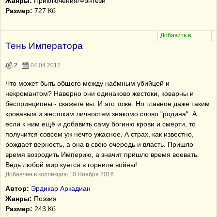
Жанры:
Приключения/Фэнтези
Размер:
727 Кб
Тень Императора
2
04.04.2012
Что может быть общего между наёмным убийцей и
некромантом? Наверно они одинаково жестоки, коварны и
беспринципны - скажете вы. И это тоже. Но главное даже таким
кровавым и жестоким личностям знакомо слово "родина". А
если к ним ещё и добавить саму богиню крови и смерти, то
получится совсем уж нечто ужасное. А страх, как известно,
рождает верность, а она в свою очередь и власть. Пришло
время возродить Империю, а значит пришло время воевать.
Ведь любой мир куётся в горниле войны!
Добавлен в коллекцию 10 Ноября 2016
Автор:
Эрдикар Аркадиан
Жанры:
Поэзия
Размер:
243 Кб