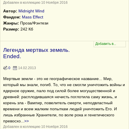
Добавлен в коллекцию 10 Ноября 2016
Автор:
Midnight Wind
Фандом:
Mass Effect
Жанры:
Проза/Фэнтези
Размер:
242 Кб
Легенда мертвых земель.
Ended.
0
14.02.2013
Мертвые земли - это не географическое название... Мир,
который мы знали, погиб. То, что не смогли уничтожить войны и
ядерное оружие, пало под силой более могущественной и
древней: расплодившаяся нечисть поглотила саму жизнь, и
корень зла - Вампир, повелитель смерти, неподвластный
времени и всем жалким попыткам людей уничтожить Его. И
лишь избранные Хранители, по воле рока и генетического
превосхо
...
>>
Добавлен в коллекцию 10 Ноября 2016