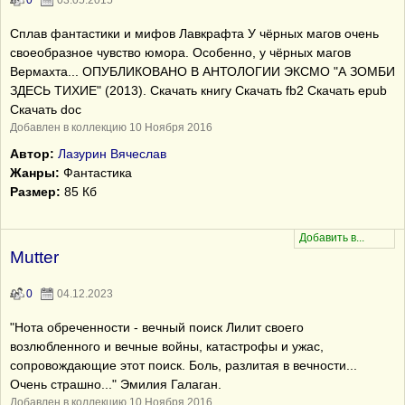
0
03.05.2015
Сплав фантастики и мифов Лавкрафта У чёрных магов очень
своеобразное чувство юмора. Особенно, у чёрных магов
Вермахта... ОПУБЛИКОВАНО В АНТОЛОГИИ ЭКСМО "А ЗОМБИ
ЗДЕСЬ ТИХИЕ" (2013). Скачать книгу Скачать fb2 Скачать epub
Скачать doc
Добавлен в коллекцию 10 Ноября 2016
Автор:
Лазурин Вячеслав
Жанры:
Фантастика
Размер:
85 Кб
Mutter
0
04.12.2023
"Нота обреченности - вечный поиск Лилит своего
возлюбленного и вечные войны, катастрофы и ужас,
сопровождающие этот поиск. Боль, разлитая в вечности...
Очень страшно..." Эмилия Галаган.
Добавлен в коллекцию 10 Ноября 2016