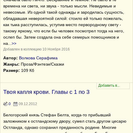
времена ни света, ни звука - только мысли. Невидимые и
невесомые. Из одной такой однажды и зародилась сущность,
обладавшая невероятной силой: стоило ей только пожелать,
как тьма расступилась, уступив место первородному свету -
такому яркому, что если бы человек посмотрел тогда на него,
ослеп бы. Затем создала она себе семерых помощников и
на
...
>>
Добавлен в коллекцию 10 Ноября 2016
Автор:
Волкова Серафима
Жанры:
Проза/Фэнтези/Сказки
Размер:
109 Кб
Твоя капля крови. Главы с 1 по 3
0
09.12.2012
Белогорский князь Стефан Белта, когда-то прибывший
заложником к остландскому двору, сумел стать другом цесарю
Остланда, однако сохранил преданность родине. Многие