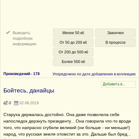
Выводить
Менее 50 кб
Закончен
подробную
От 50 до 200 кб
В процессе
информацию
От 200 до 500 кб
Более 500 кб
Произведений -
178
Упорядочено по дате добавления в коллекцию
Бойтесь, данайцы
0
02.06.2019
Старуха держалась достойно. Она даже позволила себе
напоследок дерзнуть президенту... Она говорила что-то вроде
того, что напрасно сгубили великий (ни больше - ни меньше!)
народ, что русская земля отомстит за это. Дальше был бред...