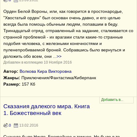
0
23.09.2012
Орден Белой Вороны, или, как говорится в простонародье,
"Хвостатый орден" был основан очень давно, и его целью
всегда была помощь обычным людям, попавшим в беду.
Тринадцатый отряд, отправленный на задание, сталкивается со
странной проблемой - их врагами стали какие-то странные
подобия человека, с железными конечностями и
пуленепробиваемой броней. Собравшись было вернуться и
доложить обо всем, они
...
>>
Добавлен в коллекцию 10 Ноября 2016
Автор:
Волкова Кира Викторовна
Жанры:
Приключения/Фантастика/Киберпанк
Размер:
157 Кб
Сказания далекого мира. Книга
1. Божественный век
0
13.02.2016
Сначала было Ничто. Бескрайнее и темное. Не было в те