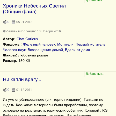
Хроники Небесных Светил
(Общий файл)
0
05.01.2013
Добавлен в коллекцию 10 Ноября 2016
Автор:
Chat Curieux
Фандомы:
Железный человек
,
Мстители
,
Первый мститель
,
Человек-паук: Возвращение домой, Вдали от дома
Жанры:
Любовный роман
Размер:
150 Кб
Ни капли врагу...
0
01.12.2011
Из уже опубликованного (в интернет-издании). Тапками не
кидать. Кое-какие материалы были проработаны, поэтому
основано на реальных исторических событиях. Копирайт. P.S.
Бобровольцам-власовцам не ходить. Во избежание.