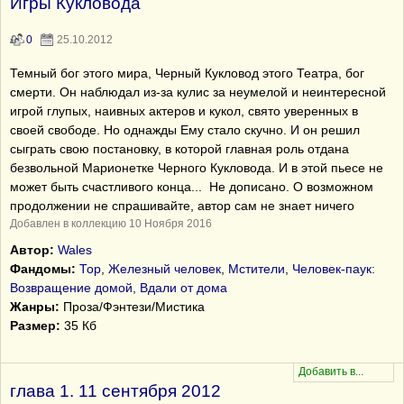
Игры Кукловода
0
25.10.2012
Темный бог этого мира, Черный Кукловод этого Театра, бог
смерти. Он наблюдал из-за кулис за неумелой и неинтересной
игрой глупых, наивных актеров и кукол, свято уверенных в
своей свободе. Но однажды Ему стало скучно. И он решил
сыграть свою постановку, в которой главная роль отдана
безвольной Марионетке Черного Кукловода. И в этой пьесе не
может быть счастливого конца... Не дописано. О возможном
продолжении не спрашивайте, автор сам не знает ничего
Добавлен в коллекцию 10 Ноября 2016
Автор:
Wales
Фандомы:
Тор
,
Железный человек
,
Мстители
,
Человек-паук:
Возвращение домой, Вдали от дома
Жанры:
Проза/Фэнтези/Мистика
Размер:
35 Кб
глава 1. 11 сентября 2012