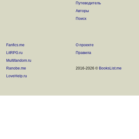
Путеводитель
Авторы
Поиск
Fanfics.me
О проекте
LitRPG.ru
Правила
Multifandom.ru
Ranobe.me
2016-2026 ©
BooksList.me
LoveHelp.ru