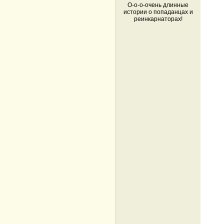
О-о-о-очень длинные
истории о попаданцах и
реинкарнаторах!