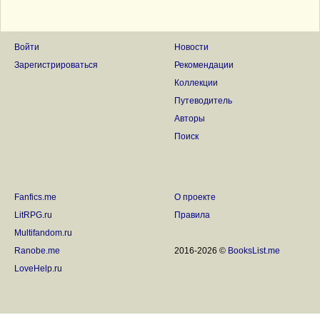
Войти
Новости
Зарегистрироваться
Рекомендации
Коллекции
Путеводитель
Авторы
Поиск
Fanfics.me
О проекте
LitRPG.ru
Правила
Multifandom.ru
Ranobe.me
2016-2026 ©
BooksList.me
LoveHelp.ru