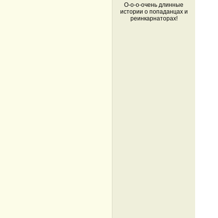
О-о-о-очень длинные
истории о попаданцах и
реинкарнаторах!