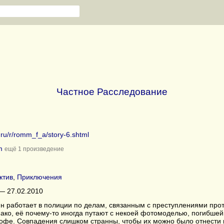
Частное Расследование
b.ru/r/romm_f_a/story-6.shtml
m
ещё 1 произведение
ктив
,
Приключения
— 27.02.2010
 работает в полиции по делам, связанным с преступлениями проти
ако, её почему-то иногда путают с некоей фотомоделью, погибшей з
офе. Совпадения слишком странны, чтобы их можно было отнести н