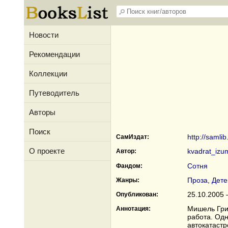
Новости
Рекомендации
Коллекции
Путеводитель
Авторы
Поиск
http://samli
СамИздат:
О проекте
kvadrat_izu
Автор:
Сотня
Фандом:
Проза
,
Дете
Жанры:
25.10.2005 
Опубликован:
Мишель Грин
Аннотация:
работа. Одн
автокатастр