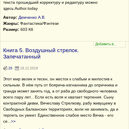
текста прошедший корректуру и редактуру можно
здесь:Author.today
Автор:
Демченко А.В.
Жанры:
Фантастика/Фэнтези
Размер:
603 Кб
Книга 5. Воздушный стрелок.
Запечатанный
26
18.12.2019
Этот мир велик и тесен, он жесток к слабым и милостив к
сильным. В нём путь от боярича-изгнанника до опричника и
гранда может занять год, а от раба до свободного человека
всего пару лет... Если есть воля и хватает терпения. Сыну
контрактной девки, Вячеславу Стрелкову, рабу живущему в
Свободных Балканских территориях, воли не занимать, да и
терпеть он умеет. Единственное слабое место Вячка - его
се
...
>>