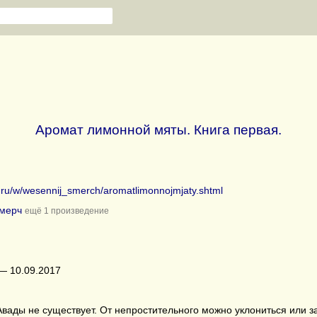
Аромат лимонной мяты. Книга первая.
b.ru/w/wesennij_smerch/aromatlimonnojmjaty.shtml
мерч
ещё 1 произведение
— 10.09.2017
вады не существует. От непростительного можно уклониться или з