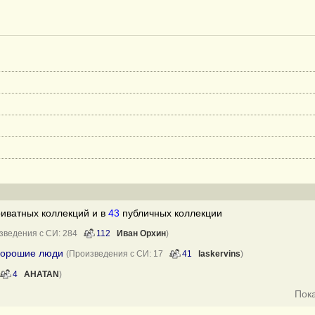
иватных коллекций и в
43
публичных коллекции
зведения с СИ: 284
112
Иван Орхин
)
хорошие люди
(Произведения с СИ: 17
41
laskervins
)
4
AHATAN
)
Пок