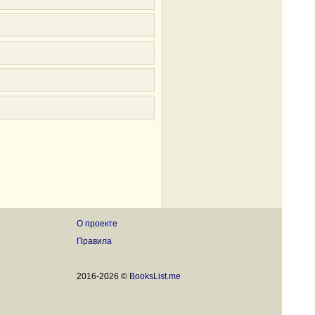
О проекте
Правила
2016-2026 ©
BooksList.me