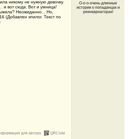
дила никому не нужную девочку.
О-о-о-очень длинные
. и вот сюда. Вот и умница!
истории о попаданцах и
выжила? Неожиданно... Но,
реинкарнаторах!
6 (Добавлен эпилог. Текст по
е
нформация для автора
QRCode