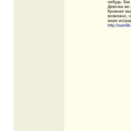
нибудь. Как
Девочка же 
Кровная защ
возможно, г
мере исправ
http://samli