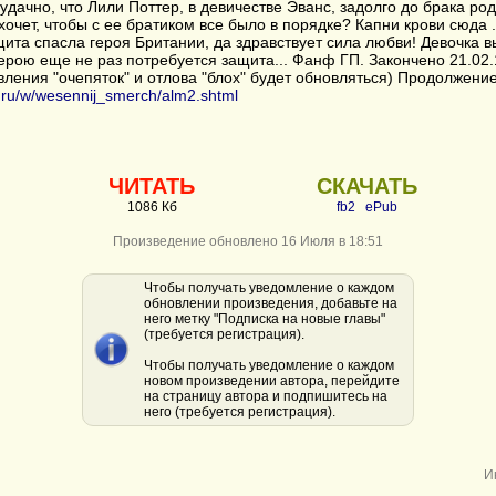
 удачно, что Лили Поттер, в девичестве Эванс, задолго до брака ро
хочет, чтобы с ее братиком все было в порядке? Капни крови сюда ..
ита спасла героя Британии, да здравствует сила любви! Девочка 
ерою еще не раз потребуется защита... Фанф ГП. Закончено 21.02.1
ления "очепяток" и отлова "блох" будет обновляться) Продолжени
b.ru/w/wesennij_smerch/alm2.shtml
ЧИТАТЬ
СКАЧАТЬ
1086 Кб
fb2
ePub
Произведение обновлено 16 Июля в 18:51
Чтобы получать уведомление о каждом
обновлении произведения, добавьте на
него метку "Подписка на новые главы"
(требуется регистрация).
Чтобы получать уведомление о каждом
новом произведении автора, перейдите
на страницу автора и подпишитесь на
него (требуется регистрация).
И