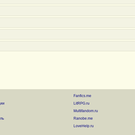
Fanfics.me
ции
LitRPG.ru
Multifandom.ru
ль
Ranobe.me
LoveHelp.ru