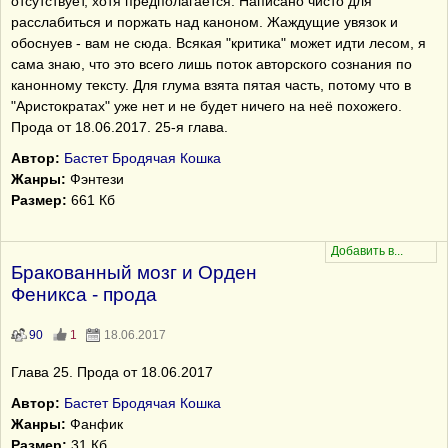
отсутствует, хотя предполагается. Написано чисто для
расслабиться и поржать над каноном. Жаждущие увязок и
обоснуев - вам не сюда. Всякая "критика" может идти лесом, я
сама знаю, что это всего лишь поток авторского сознания по
канонному тексту. Для глума взята пятая часть, потому что в
"Аристократах" уже нет и не будет ничего на неё похожего.
Прода от 18.06.2017. 25-я глава.
Автор:
Бастет Бродячая Кошка
Жанры:
Фэнтези
Размер:
661 Кб
Бракованный мозг и Орден
Феникса - прода
90
1
18.06.2017
Глава 25. Прода от 18.06.2017
Автор:
Бастет Бродячая Кошка
Жанры:
Фанфик
Размер:
31 Кб