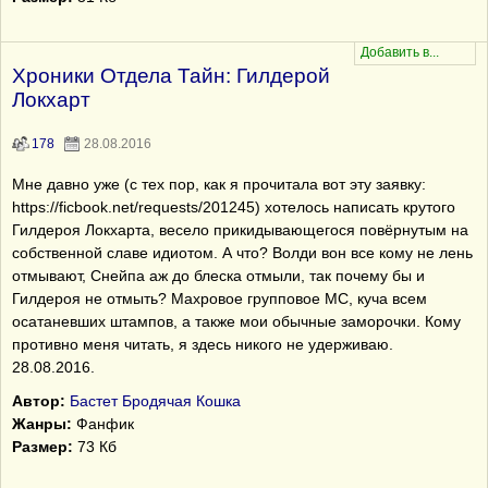
Хроники Отдела Тайн: Гилдерой
Локхарт
178
28.08.2016
Мне давно уже (с тех пор, как я прочитала вот эту заявку:
https://ficbook.net/requests/201245) хотелось написать крутого
Гилдероя Локхарта, весело прикидывающегося повёрнутым на
собственной славе идиотом. А что? Волди вон все кому не лень
отмывают, Снейпа аж до блеска отмыли, так почему бы и
Гилдероя не отмыть? Махровое групповое МС, куча всем
осатаневших штампов, а также мои обычные заморочки. Кому
противно меня читать, я здесь никого не удерживаю.
28.08.2016.
Автор:
Бастет Бродячая Кошка
Жанры:
Фанфик
Размер:
73 Кб