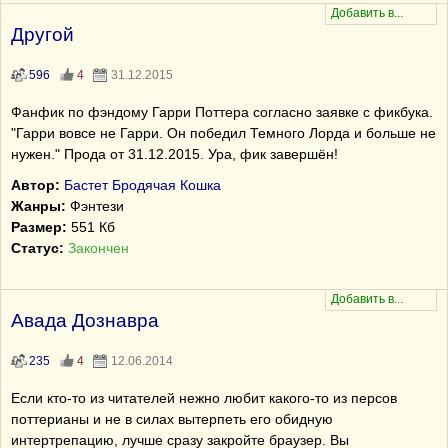
Другой
596
4
31.12.2015
Фанфик по фэндому Гарри Поттера согласно заявке с фикбука.
"Гарри вовсе не Гарри. Он победил Темного Лорда и больше не
нужен." Прода от 31.12.2015. Ура, фик завершён!
Автор:
Бастет Бродячая Кошка
Жанры:
Фэнтези
Размер:
551 Кб
Статус:
Закончен
Авада Дознавра
235
4
12.06.2014
Если кто-то из читателей нежно любит какого-то из персов
поттерианы и не в силах вытерпеть его обидную
интертрепацию, лучше сразу закройте браузер. Вы