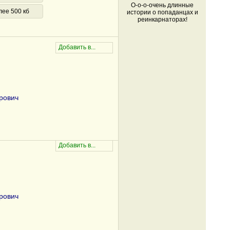
О-о-о-очень длинные
лее 500 кб
истории о попаданцах и
реинкарнаторах!
рович
рович