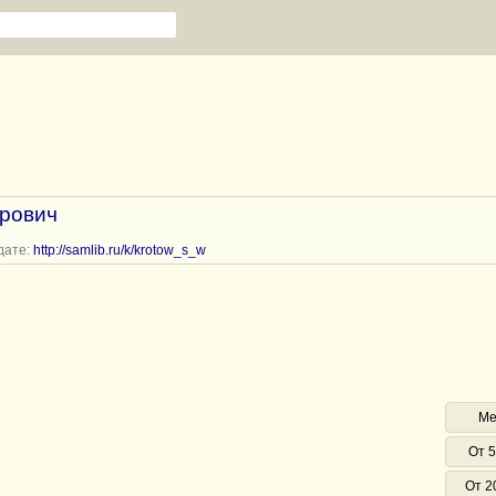
рович
дате:
http://samlib.ru/k/krotow_s_w
Ме
От 5
От 2