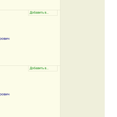
рович
рович