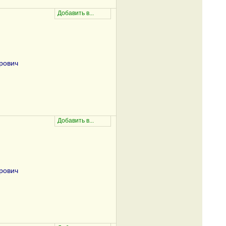
рович
рович