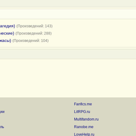
рагедия)
(Произведений: 143)
ческие)
(Произведений: 288)
ужасы)
(Произведений: 104)
Fanfics.me
ции
LitRPG.ru
Multifandom.ru
ль
Ranobe.me
LoveHelp.ru