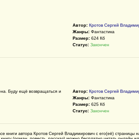
Автор:
Кротов Сергей Владими
Жанры:
Фантастика
Размер:
624 Кб
Статус:
Закончен
ена. Буду ещё возвращаться и
Автор:
Кротов Сергей Владими
Жанры:
Фантастика
Размер:
625 Кб
Статус:
Закончен
се книги автора Кротов Сергей Владимирович с его(её) страницы н
книгу (роман, повесть, рассказ) можно бесплатно читать онлайн ил