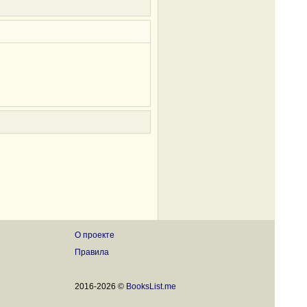
О проекте
Правила
2016-2026 ©
BooksList.me