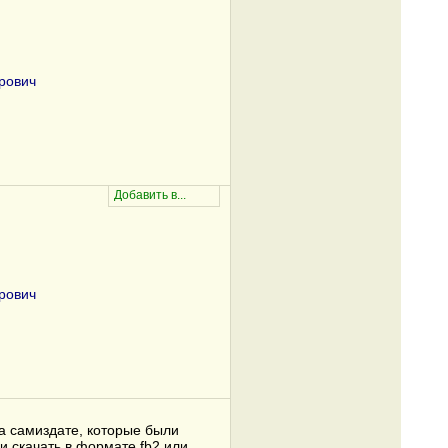
рович
рович
а самиздате, которые были
и скачать в формате fb2 или