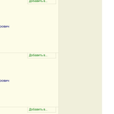
рович
рович