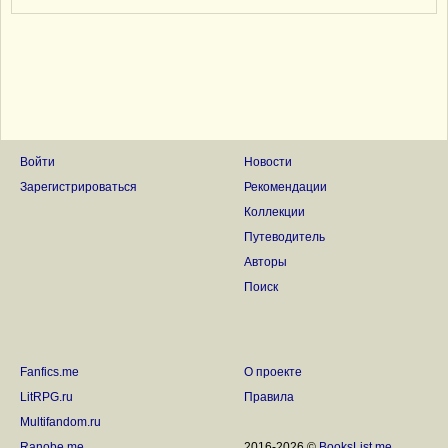
Войти
Новости
Зарегистрироваться
Рекомендации
Коллекции
Путеводитель
Авторы
Поиск
Fanfics.me
О проекте
LitRPG.ru
Правила
Multifandom.ru
Ranobe.me
2016-2026 ©
BooksList.me