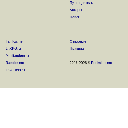
Путеводитель
Авторы
Поиск
Fanfics.me
О проекте
LitRPG.ru
Правила
Multifandom.ru
Ranobe.me
2016-2026 ©
BooksList.me
LoveHelp.ru