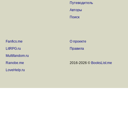
Путеводитель
Авторы
Поиск
Fanfics.me
О проекте
LitRPG.ru
Правила
Multifandom.ru
Ranobe.me
2016-2026 ©
BooksList.me
LoveHelp.ru