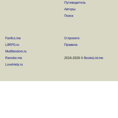
Путеводитель
Авторы
Поиск
Fanfics.me
О проекте
LitRPG.ru
Правила
Multifandom.ru
Ranobe.me
2016-2026 ©
BooksList.me
LoveHelp.ru