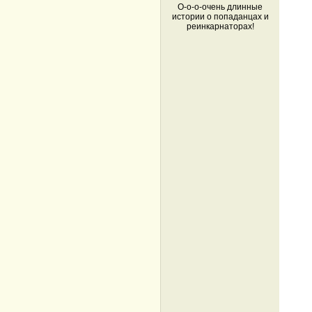
О-о-о-очень длинные
истории о попаданцах и
реинкарнаторах!