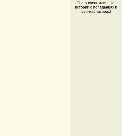
О-о-о-очень длинные
истории о попаданцах и
реинкарнаторах!