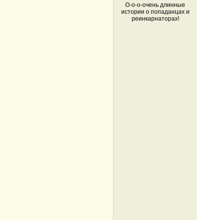
О-о-о-очень длинные
истории о попаданцах и
реинкарнаторах!